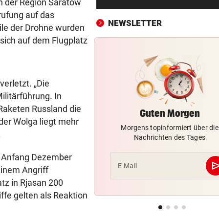
in der Region Saratow
Vorarlbergs Polizei braucht j
rufung auf das
Hilfe von außen
NEWSLETTER
ile der Drohne wurden
WK-LEITER RAUSGEWORFEN
vor 3
 sich auf dem Flugplatz
Aussagen von Thaler sorgen
Gericht für Staunen
erletzt. „Die
BEQUEM NACH VENEDIG?
vor 3
litärführung. In
ÖBB-Odyssee: „Haben uns 
sterben lassen“
 Raketen Russland die
Guten Morgen
 der Wolga liegt mehr
Morgens topinformiert über die
VERHEERENDE UNWETTER
vor 4
.
Nachrichten des Tages
Der Tag danach: „Es sieht au
am Schlachtfeld“
tz. Anfang Dezember
se
E-Mail
inem Angriff
OBJEKTIVE BEWERTUNGEN?
vor 4
atz in Rjasan 200
Polit-Streit um Millionen Eur
ffe gelten als Reaktion
der Landeskassa
AUSTRIA WIEN
vor 4