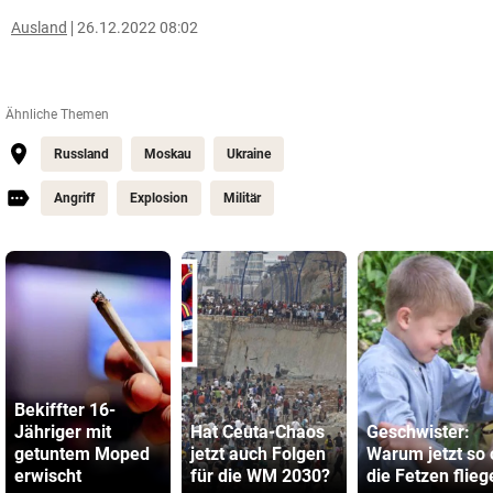
Ausland
26.12.2022 08:02
Ähnliche Themen
Russland
Moskau
Ukraine
Angriff
Explosion
Militär
Bekiffter 16-
Jähriger mit
Hat Ceuta-Chaos
Geschwister:
getuntem Moped
jetzt auch Folgen
Warum jetzt so 
erwischt
für die WM 2030?
die Fetzen flieg