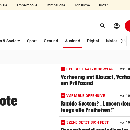
piele
Krone mobile
Immosuche
Jobsuche
Bazar
search
account_circle
Menü aufklappen
Suchen
(ausgewählt)
s & Society
Sport
Gesund
Ausland
Digital
Motor
Wir
len
RED BULL SALZBURG/WAC
vor 1
Verhounig mit Klausel, Verhä
am Prüfstand
Tote
VARIABLE OFFENSIVE
vor 1
Rapids System? „Lassen de
Jungs alle Freiheiten!“
SZENE SETZT SICH FEST
vor 1