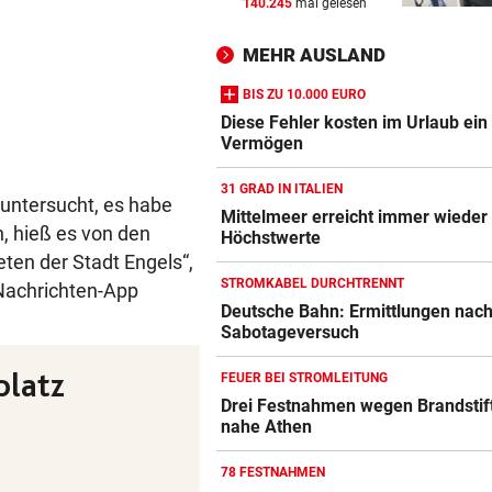
140.245
mal gelesen
BEI POLEN-CHALLENGER
vor ein
Nervenstarker Schwärzler zi
MEHR AUSLAND
ins Halbfinale ein
BIS ZU 10.000 EURO
ZANK WÄHREND FERIEN
vor 
Diese Fehler kosten im Urlaub ein
Geschwister: Warum jetzt so 
Vermögen
die Fetzen fliegen
31 GRAD IN ITALIEN
untersucht, es habe
„WILL NICHT WEINEN“
vor 
Mittelmeer erreicht immer wieder
n, hieß es von den
Höchstwerte
Brooks Nader mega hot bei
eten der Stadt Engels“,
„Baywatch“-Abschluss
STROMKABEL DURCHTRENNT
 Nachrichten-App
Deutsche Bahn: Ermittlungen nac
Sabotageversuch
FEUER BEI STROMLEITUNG
Drei Festnahmen wegen Brandstif
nahe Athen
78 FESTNAHMEN