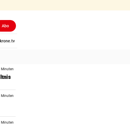
Abo
tschaft
krone.tv
Wissen
Gericht
Kolumnen
Freizeit
Reise
Ti
0 Minuten
ltnis
0 Minuten
n
0 Minuten