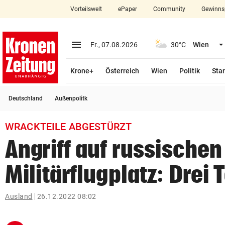
Vorteilswelt
ePaper
Community
Gewinns
close
Schließen
menu
Menü aufklappen
Fr., 07.08.2026
30°C
Wien
Abonnieren
Krone+
Österreich
Wien
Politik
Star
account_circle
arrow_right
Anmelden
Deutschland
Außenpolitk
pin_drop
arrow_right
Bundesland auswäh
Wien
WRACKTEILE ABGESTÜRZT
bookmark
Merkliste
Angriff auf russischen
Militärflugplatz: Drei 
Suchbegriff
search
eingeben
Ausland
26.12.2022 08:02