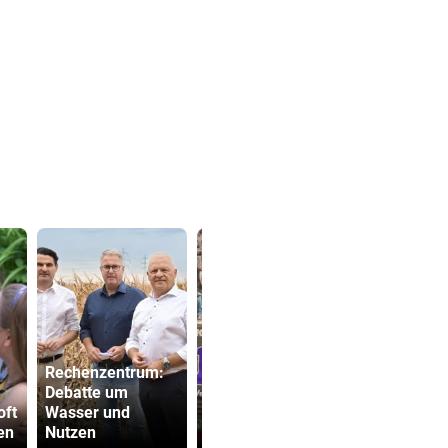
Rechenzentrum:
Debatte um
Wikinger entern
ÖBB-Odyss
oft
Wasser und
Museum: „Das hat
„Haben un
en
Nutzen
Spaß gemacht!“
sterben las