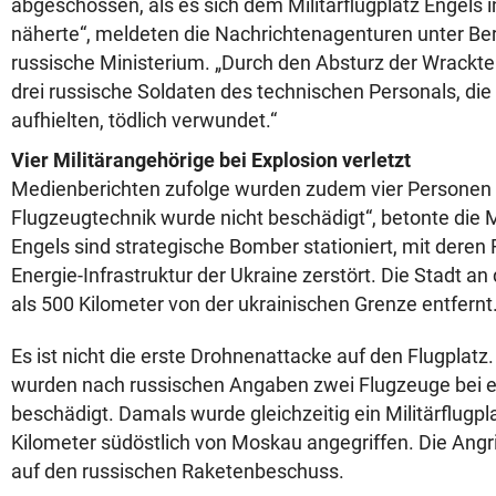
abgeschossen, als es sich dem Militärflugplatz Engels 
näherte“, meldeten die Nachrichtenagenturen unter Be
russische Ministerium. „Durch den Absturz der Wrackte
drei russische Soldaten des technischen Personals, die
aufhielten, tödlich verwundet.“
Vier Militärangehörige bei Explosion verletzt
Medienberichten zufolge wurden zudem vier Personen v
Flugzeugtechnik wurde nicht beschädigt“, betonte die Mi
Engels sind strategische Bomber stationiert, mit deren
Energie-Infrastruktur der Ukraine zerstört. Die Stadt an
als 500 Kilometer von der ukrainischen Grenze entfernt
Es ist nicht die erste Drohnenattacke auf den Flugpla
wurden nach russischen Angaben zwei Flugzeuge bei e
beschädigt. Damals wurde gleichzeitig ein Militärflugpl
Kilometer südöstlich von Moskau angegriffen. Die Angri
auf den russischen Raketenbeschuss.