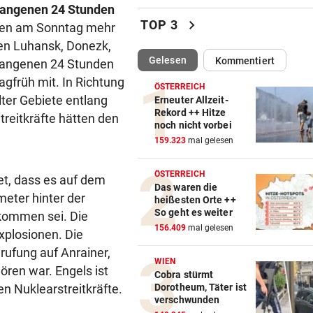
rgangenen 24 Stunden
Mutiges Hollywood wird zur
chevron_right
TOP 3
aben am Sonntag mehr
violetten Realität
nen Luhansk, Donezk,
(ausgewählt)
Gelesen
Kommentiert
rgangenen 24 Stunden
SCHONUNG ANGESAGT
vor 4
Operation bei ÖSV-Skistar
agfrüh mit. In Richtung
ÖSTERREICH
erfolgreich verlaufen!
ter Gebiete entlang
Erneuter Allzeit-
Rekord ++ Hitze
treitkräfte hätten den
noch nicht vorbei
VOR FOOTBALL-MATCH
vor ein
159.323
mal gelesen
Wikinger entern Museum: „
hat Spaß gemacht!“
ÖSTERREICH
et, dass es auf dem
Das waren die
31 GRAD IN ITALIEN
vor ein
eter hinter der
heißesten Orte ++
Mittelmeer erreicht immer w
So geht es weiter
kommen sei. Die
neue Höchstwerte
156.409
mal gelesen
xplosionen. Die
rufung auf Anrainer,
RADSPORT
vor ein
WIEN
ören war. Engels ist
Gall behauptet Burgos-Führ
Cobra stürmt
n Nuklearstreitkräfte.
Dorotheum, Täter ist
vor dem Schlusstag!
verschwunden