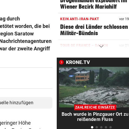
Drogenhandel explodiert im
Wiener Bezirk Mariahilf
tag durch
KEIN ANTI-IRAN-PAKT
vor 1
tötet worden, die bei
Diese drei Länder schlossen
Militär-Bündnis
 Region Saratow
 Nachrichtenagenturen
TOUR DE FRANCE – DAMEN
vor 2
ar der zweite Angriff
Polin Niewiadoma triumphie
Mont Ventoux
KRONE.TV
BIS ZU 10.000 EURO
vor 2
Diese Fehler kosten im Urlau
Vermögen
VIERER-TURNIER STARTET
vor 3
uelle hinzufügen
Austria und SKN hoffen auf E
ZAHLREICHE EINSÄTZE
ins CL-Playoff
Bach wurde in Pinzgauer Ort zu
reißendem Fluss
geringer Höhe
PERSONALMANGEL
vor 3