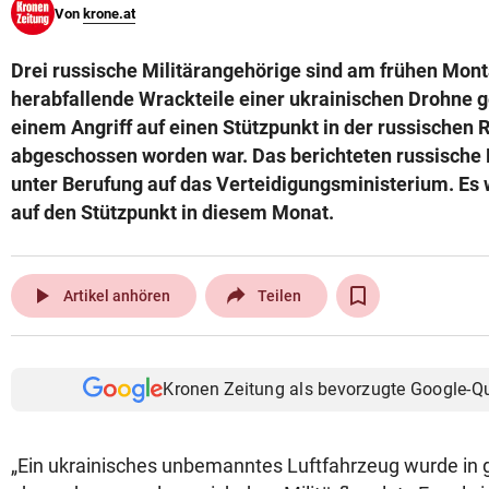
Von
krone.at
© Krone Multimedia GmbH & Co KG 2026
Muthgasse 2, 1190 Wien
Drei russische Militärangehörige sind am frühen Mon
herabfallende Wrackteile einer ukrainischen Drohne ge
einem Angriff auf einen Stützpunkt in der russischen
abgeschossen worden war. Das berichteten russische
unter Berufung auf das Verteidigungsministerium. Es w
auf den Stützpunkt in diesem Monat.
play_arrow
Artikel anhören
Teilen
Kronen Zeitung als bevorzugte Google-Q
„Ein ukrainisches unbemanntes Luftfahrzeug wurde in 