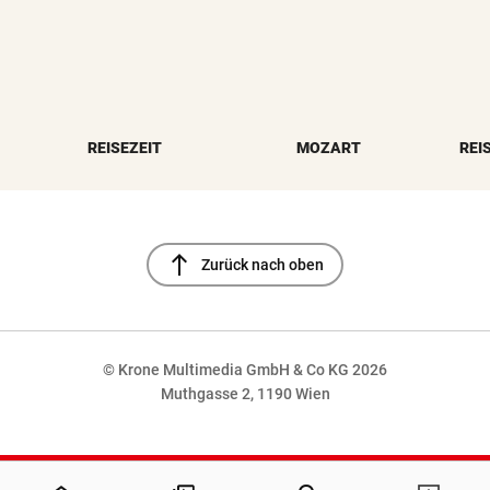
REISEZEIT
MOZART
REI
north
Zurück nach oben
© Krone Multimedia GmbH & Co KG 2026
Muthgasse 2, 1190 Wien
NaN%