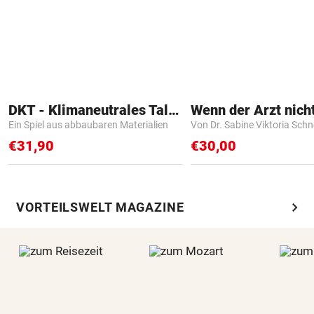
DKT - Klimaneutrales Talent
Ein Spiel aus abbaubaren Materialien
Von Dr. Sabine Viktoria Schn
€31,90
€30,00
chevron_right
VORTEILSWELT MAGAZINE