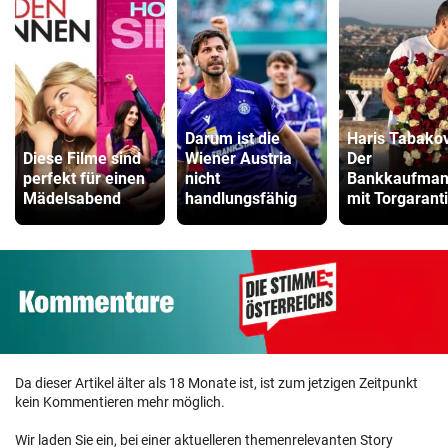
Darum ist die
Haris Tabakov
Diese Filme sind
Wiener Austria
Der
perfekt für einen
nicht
Bankkaufma
Mädelsabend
handlungsfähig
mit Torgarant
Da dieser Artikel älter als 18 Monate ist, ist zum jetzigen Zeitpunkt
kein Kommentieren mehr möglich.
Wir laden Sie ein, bei einer aktuelleren themenrelevanten Story