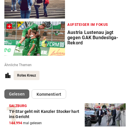
AUFSTEIGER IM FOKUS
Austria Lustenau jagt
gegen GAK Bundesliga-
Rekord
Ähnliche Themen
Rotes Kreuz
(ausgewählt)
Gelesen
Kommentiert
SALZBURG
TV-Star geht mit Kanzler Stocker hart
ins Gericht
144.994
mal gelesen