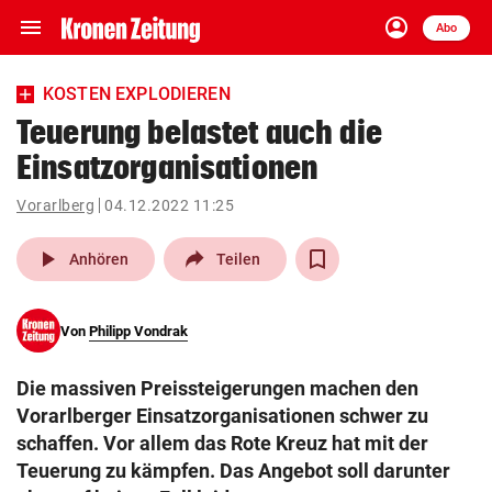
menu
account_circle
Navigation
Anmelden
Abo
close
Schließen
ein-/ausklappen
KOSTEN EXPLODIEREN
Abonnieren
Teuerung belastet auch die
Einsatzorganisationen
account_circle
arrow_right
Anmelden
Vorarlberg
04.12.2022 11:25
pin_drop
arrow_right
Bundesland auswäh
Wien
play_arrow
Anhören
Teilen
bookmark
Merkliste
Von
Philipp Vondrak
Suchbegriff
search
Die massiven Preissteigerungen machen den
eingeben
Vorarlberger Einsatzorganisationen schwer zu
schaffen. Vor allem das Rote Kreuz hat mit der
Teuerung zu kämpfen. Das Angebot soll darunter