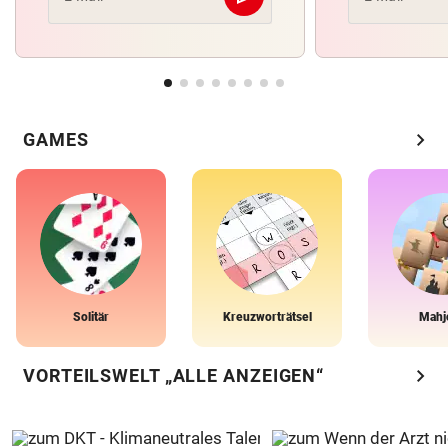
Abschicken
chevron_right
GAMES
Solitär
Kreuzworträtsel
Mahj
chevron_right
VORTEILSWELT „ALLE ANZEIGEN“