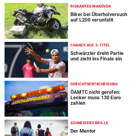
RISKANTES MANÖVER
Biker bei Überholversuch
auf L200 verunfallt
CHANCE AUF 3. TITEL
Schwärzler dreht Partie
und zieht ins Finale ein
GERICHTSENTSCHEIDUNG
ÖAMTC nicht gerufen:
Lenker muss 130 Euro
zahlen
SCHNEIDERS BRILLE
Der Mentor