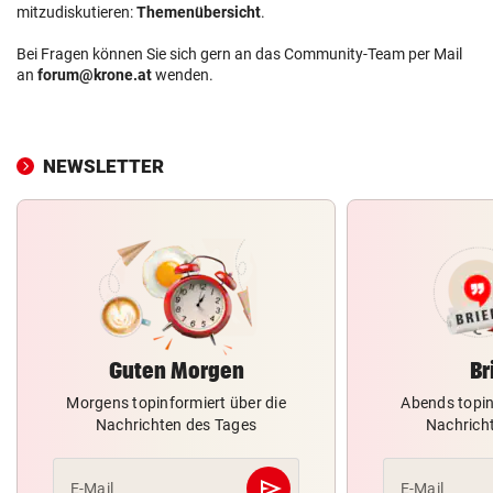
mitzudiskutieren:
Themenübersicht
.
Bei Fragen können Sie sich gern an das Community-Team per Mail
an
forum@krone.at
wenden.
NEWSLETTER
Guten Morgen
Br
Morgens topinformiert über die
Abends topin
Nachrichten des Tages
Nachrich
send
E-Mail
E-Mail