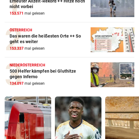
Erneuter Allzeit-Rekord ++ Hitze noch
nicht vorbei
153.571
mal gelesen
ÖSTERREICH
Das waren die heißesten Orte ++ So
geht es weiter
153.337
mal gelesen
NIEDERÖSTERREICH
500 Helfer kämpfen bei Gluthitze
gegen Inferno
134.097
mal gelesen