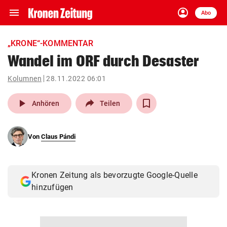
menu
account_circle
Navigation
Anmelden
Abo
close
Schließen
ein-/ausklappen
„KRONE“-KOMMENTAR
Abonnieren
Wandel im ORF durch Desaster
account_circle
arrow_right
Kolumnen
28.11.2022 06:01
Anmelden
play_arrow
Anhören
Teilen
pin_drop
arrow_right
Bundesland auswäh
Wien
bookmark
Von
Claus Pándi
Merkliste
Suchbegriff
Kronen Zeitung als bevorzugte Google-Quelle
search
eingeben
hinzufügen