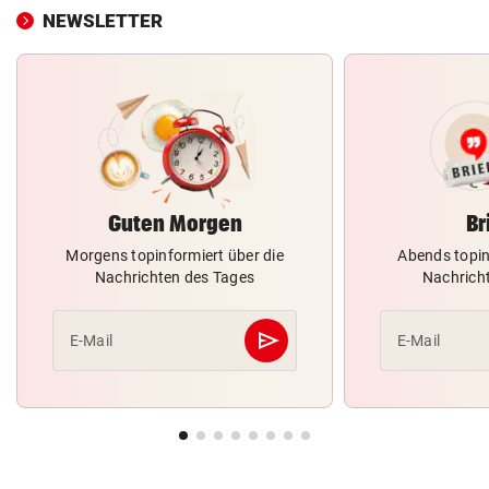
NEWSLETTER
Guten Morgen
Br
Morgens topinformiert über die
Abends topin
Nachrichten des Tages
Nachrich
send
E-Mail
E-Mail
Abschicken