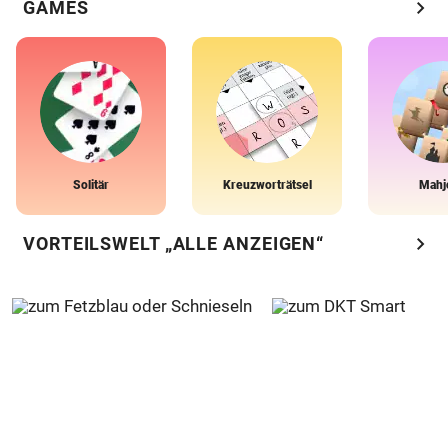
chevron_right
GAMES
Solitär
Kreuzworträtsel
Mahj
chevron_right
VORTEILSWELT „ALLE ANZEIGEN“