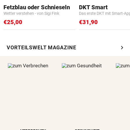
Fetzblau oder Schnieseln
DKT Smart
Wetter verstehen - von Sigi Fink
Das erste DKT mit Smart-Ap
€25,00
€31,90
chevron_right
VORTEILSWELT MAGAZINE