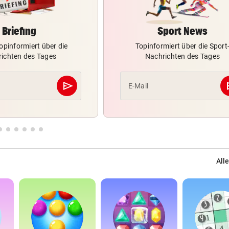
Briefing
Sport News
opinformiert über die
Topinformiert über die Sport
ichten des Tages
Nachrichten des Tages
send
s
E-Mail
Abschicken
Alle