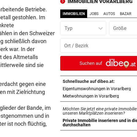
IMMOBILIEN VORARLBERG
Ziehtochter vor Gericht
rbeitende Betriebe.
IMMOBILIEN
JOBS
AUTOS
BAZAR
etall gestohlen.
Im
BREGENZER FESTSPIELE
vor 1
nkrete
Eine wunderbare Reise mit 
Typ
Sofie von Otter
hlen in den Schweizer
ng schließlich davon
POLIZEI SUCHT ZEUGEN
vor 1
rk war. In der
Unbekannte stahlen Schilde
t des Altmetalls
Feuerwehrhaus
Suchen auf
tlerweile sind sie
BINNEN WENIGER STUNDEN
vor 1
Ländle-Polizei nahm neun
Schnellsuche auf dibeo.at:
verdacht gegen eine
Jugendliche fest
in 
Eigentumswohnungen in Vorarlberg
n mit Zielrichtung
in neuem 
Mietwohnungen in Vorarlberg
ANHALTENDE TROCKENHEIT
vor 1
glieder der Bande, im
Möchten Sie jetzt eine private Immobilie
Kein Wasser mehr:
unseren Marktplätzen inserieren?
 festgenommen und in
Alpenvereinshaus schließt 
Private Immobilie inserieren und in di
r ist noch flüchtig,
in neuem Tab öffnen
durchschalten
NACH OPERATION
vor 1