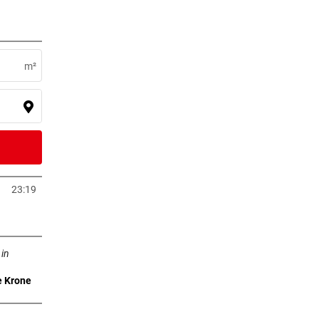
0 Stunden
Anna
m²
1 Stunden
r von
2 Stunden
23:19
neuem Tab öffnen
Tab öffnen
3 Stunden
 in
WC
e Krone
3 Stunden