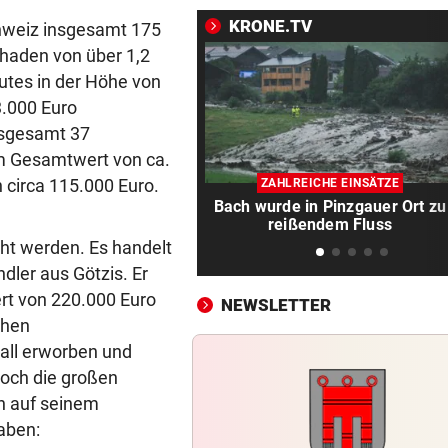
Youngster Maxi Taucher be
Nummer 1 erneut
KRONE.TV
chweiz insgesamt 175
haden von über 1,2
SPERRSTUNDE
vor 1
utes in der Höhe von
Wirtshaussterben: „Sternbr
.000 Euro
schlittert in Pleite
nsgesamt 37
im Gesamtwert von ca.
GEGEN WATTENS
vor 1
circa 115.000 Euro.
Altachs Massombo kennt de
ZAHLREICHE EINSÄTZE
Bach wurde in Pinzgauer Ort zu
Schlüssel zum Erfolg
reißendem Fluss
ht werden. Es handelt
VON POLIZEI GESCHNAPPT
vor 1
dler aus Götzis. Er
Urlauber war mit illegalen W
ert von 220.000 Euro
unterwegs
NEWSLETTER
chen
DREI MÄNNER ANGEKLAGT
vor 1
all erworben und
Verein als Tarnung für
doch die großen
Drogenplantage genutzt
n auf seinem
haben:
BLÖD GELAUFEN
vor 1