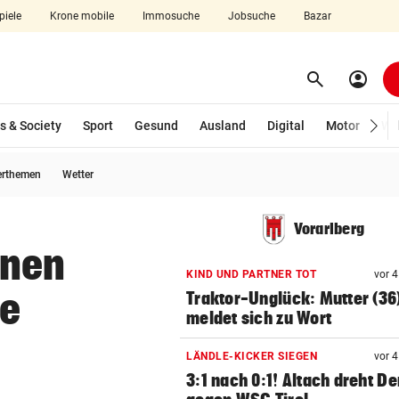
piele
Krone mobile
Immosuche
Jobsuche
Bazar
search
account_circle
Menü aufklappen
Suchen
s & Society
Sport
Gesund
Ausland
Digital
Motor
Wir
erthemen
Wetter
len
Vorarlberg
änen
KIND UND PARTNER TOT
vor 
he
Traktor-Unglück: Mutter (36
meldet sich zu Wort
LÄNDLE-KICKER SIEGEN
vor 
3:1 nach 0:1! Altach dreht De