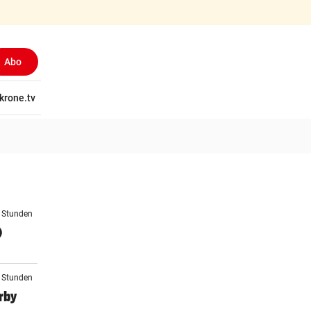
Abo
tschaft
krone.tv
Wissen
Gericht
Kolumnen
Freizeit
Reise
Ti
4 Stunden
)
4 Stunden
rby