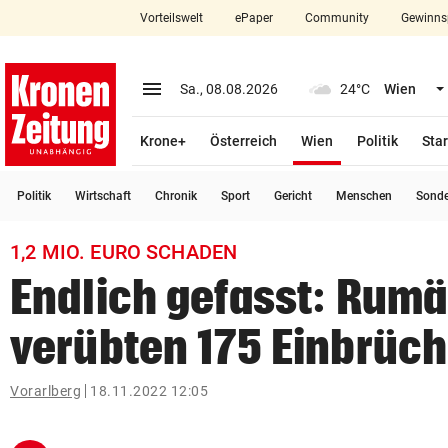
Vorteilswelt
ePaper
Community
Gewinns
close
Schließen
menu
Menü aufklappen
Sa., 08.08.2026
24°C
Wien
Abonnieren
(ausgewählt)
Krone+
Österreich
Wien
Politik
Star
account_circle
arrow_right
Anmelden
Politik
Wirtschaft
Chronik
Sport
Gericht
Menschen
Sond
pin_drop
arrow_right
Bundesland auswäh
Wien
1,2 MIO. EURO SCHADEN
bookmark
Merkliste
Endlich gefasst: Rum
verübten 175 Einbrüc
Suchbegriff
search
eingeben
Vorarlberg
18.11.2022 12:05