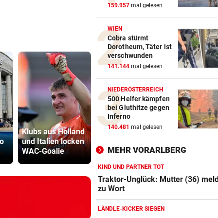
159.957
mal gelesen
WIEN
Cobra stürmt
Dorotheum, Täter ist
verschwunden
141.144
mal gelesen
NIEDERÖSTERREICH
500 Helfer kämpfen
bei Gluthitze gegen
Inferno
Fehlstart
140.481
mal gelesen
Klubs aus Holland
komplett! Nächste
Sager wirkt
o
und Italien locken
Pleite für St.
Mütter-Auf
MEHR VORARLBERG
WAC-Goalie
Pölten
gegen Kanz
KIND UND PARTNER TOT
Traktor-Unglück: Mutter (36) meld
zu Wort
LÄNDLE-KICKER SIEGEN