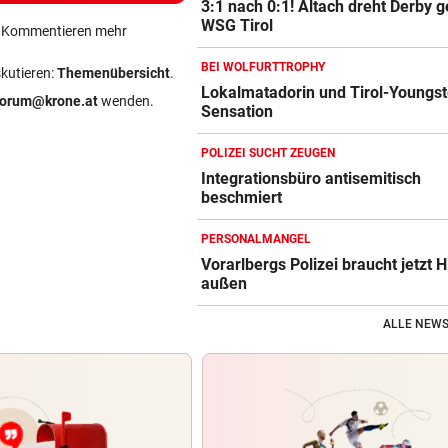
3:1 nach 0:1! Altach dreht Derby 
WSG Tirol
ein Kommentieren mehr
BEI WOLFURTTROPHY
skutieren:
Themenübersicht
.
Lokalmatadorin und Tirol-Youngst
forum@krone.at
wenden.
Sensation
POLIZEI SUCHT ZEUGEN
Integrationsbüro antisemitisch
beschmiert
PERSONALMANGEL
Vorarlbergs Polizei braucht jetzt H
außen
ALLE NEWS