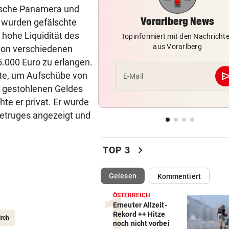
Einbrecherduo schlief nach
orsche Panamera und
auf Wiese ein
Vorarlberg News
 wurden gefälschte
 hohe Liquidität des
Topinformiert mit den Nachricht
NACH HARTEM KAMPF
vor 1
aus Vorarlberg
von verschiedenen
Erstmals seit April: Schwärzl
.000 Euro zu erlangen.
Viertelfinale
se
gte, um Aufschübe von
E-Mail
es gestohlenen Geldes
„KEINE FRAGE!“
vor 1
Was tun gegen die schlechte
hte er privat. Er wurde
Stimmung im Land?
etruges angezeigt und
PERFEKTER ZIELEINLAUF
vor 1
Feurstein sprintet bei
chevron_right
TOP 3
Guadeloupe-Tour zum Sieg
(ausgewählt)
Gelesen
Kommentiert
ÖSTERREICH
Erneuter Allzeit-
Rekord ++ Hitze
irch
noch nicht vorbei