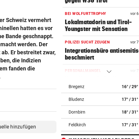
gegen WSG Tirol
BEI WOLFURTTROPHY
vor 
der Schweiz vermehrt
Lokalmatadorin und Tirol-
inellen hatten es vor
Youngster mit Sensation
he Bande geschnappt.
POLIZEI SUCHT ZEUGEN
vor 
emacht werden. Der
Integrationsbüro antisemiti
ab. Er bestreitet zwar,
beschmiert
en, die Indizien
rem fanden die
PERSONALMANGEL
vor 
.
Vorarlbergs Polizei braucht j
Hilfe von außen
Bregenz
16° / 29°
Bludenz
17° / 31°
BEI POLEN-CHALLENGER
vor 
Nervenstarker Schwärzler zi
Dornbirn
18° / 31°
ins Halbfinale ein
Feldkirch
17° / 31°
uelle hinzufügen
ZERÜTTETE FAMILIE
vor 
Stiefvater wegen Gewalt an