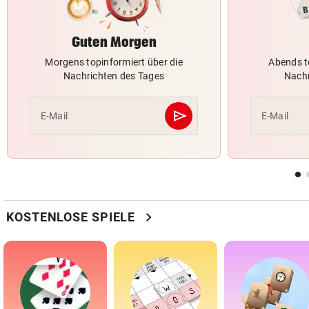
Guten Morgen
Morgens topinformiert über die
Abends t
Nachrichten des Tages
Nachr
send
E-Mail
E-Mail
Abschicken
chevron_right
KOSTENLOSE SPIELE