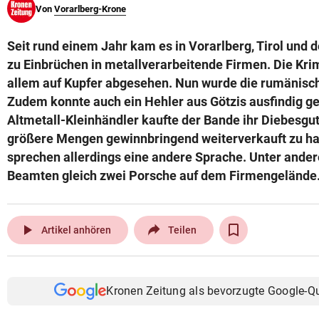
Von
Vorarlberg-Krone
© Krone Multimedia GmbH & Co KG 2026
Muthgasse 2, 1190 Wien
Seit rund einem Jahr kam es in Vorarlberg, Tirol und 
zu Einbrüchen in metallverarbeitende Firmen. Die Krim
allem auf Kupfer abgesehen. Nun wurde die rumänisc
Zudem konnte auch ein Hehler aus Götzis ausfindig g
Altmetall-Kleinhändler kaufte der Bande ihr Diebesgut 
größere Mengen gewinnbringend weiterverkauft zu hab
sprechen allerdings eine andere Sprache. Unter ande
Beamten gleich zwei Porsche auf dem Firmengelände
play_arrow
Artikel anhören
Teilen
Kronen Zeitung als bevorzugte Google-Q