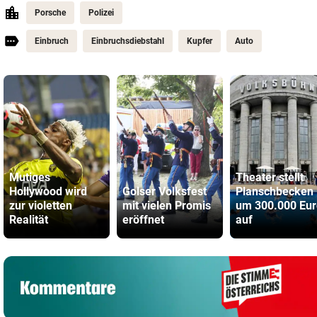
Porsche
Polizei
Einbruch
Einbruchsdiebstahl
Kupfer
Auto
Mutiges
Theater stellt
Hollywood wird
Golser Volksfest
Planschbecken
zur violetten
mit vielen Promis
um 300.000 Eur
Realität
eröffnet
auf