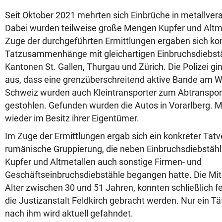
Seit Oktober 2021 mehrten sich Einbrüche in metallvera
Dabei wurden
teilweise große Mengen Kupfer und Altm
Zuge der durchgeführten Ermittlungen ergaben sich ko
Tatzusammenhänge mit gleichartigen Einbruchsdiebstä
Kantonen St. Gallen, Thurgau und Zürich. Die Polizei gi
aus, dass eine grenzüberschreitend aktive Bande am We
Schweiz wurden auch
Kleintransporter zum Abtranspor
gestohlen. Gefunden wurden die Autos in Vorarlberg. Mit
wieder im Besitz ihrer Eigentümer.
Im Zuge der Ermittlungen ergab sich ein konkreter Tat
rumänische Gruppierung, die neben Einbruchsdiebstähle
Kupfer und Altmetallen auch sonstige Firmen- und
Geschäftseinbruchsdiebstähle begangen hatte. Die Mit
Alter zwischen 30 und 51 Jahren, konnten schließlich
die Justizanstalt Feldkirch gebracht werden. Nur ein Täte
nach ihm wird aktuell gefahndet.