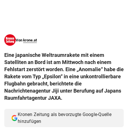
© Krone Multimedia GmbH & Co KG 2026
Muthgasse 2, 1190 Wien
Von
krone.at
Eine japanische Weltraumrakete mit einem
Satelliten an Bord ist am Mittwoch nach einem
Fehlstart zerstört worden. Eine „Anomalie“ habe die
Rakete vom Typ „Epsilon“ in eine unkontrollierbare
Flugbahn gebracht, berichtete die
Nachrichtenagentur Jiji unter Berufung auf Japans
Raumfahrtagentur JAXA.
Kronen Zeitung als bevorzugte Google-Quelle
hinzufügen