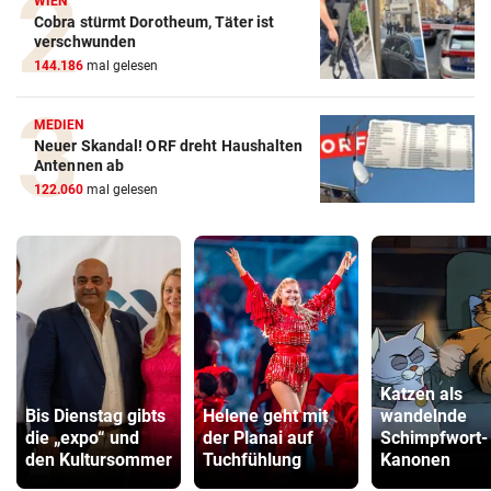
WIEN
Cobra stürmt Dorotheum, Täter ist
verschwunden
144.186
mal gelesen
MEDIEN
Neuer Skandal! ORF dreht Haushalten
Antennen ab
122.060
mal gelesen
Katzen als
Bis Dienstag gibts
Helene geht mit
wandelnde
die „expo“ und
der Planai auf
Schimpfwort-
den Kultursommer
Tuchfühlung
Kanonen