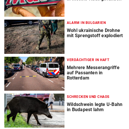
ALARM IN BULGARIEN
Wohl ukrainische Drohne
mit Sprengstoff explodiert
VERDÄCHTIGER IN HAFT
Mehrere Messerangriffe
auf Passanten in
Rotterdam
SCHRECKEN UND CHAOS
Wildschwein legte U-Bahn
in Budapest lahm