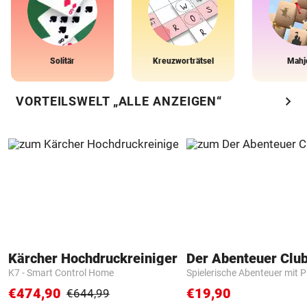
Solitär
Kreuzworträtsel
Mahj
chevron_right
VORTEILSWELT „ALLE ANZEIGEN“
Kärcher Hochdruckreiniger
Der Abenteuer Clu
K7 - Smart Control Home
Spielerische Abenteuer mit P
€474,90
€19,90
€644,99