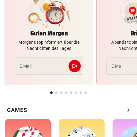
Guten Morgen
Br
Morgens topinformiert über die
Abends topin
Nachrichten des Tages
Nachrich
send
E-Mail
E-Mail
Abschicken
chevron_right
GAMES