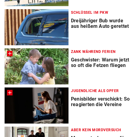
SCHLÜSSEL IM PKW
Dreijähriger Bub wurde
aus heißem Auto gerettet
ZANK WÄHREND FERIEN
Geschwister: Warum jetzt
so oft die Fetzen fliegen
JUGENDLICHE ALS OPFER
Penisbilder verschickt: So
reagierten die Vereine
ABER KEIN MORDVERSUCH