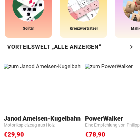
Solitär
Kreuzworträtsel
Mahj
chevron_right
VORTEILSWELT „ALLE ANZEIGEN“
Janod Ameisen-Kugelbahn
PowerWalker
Motorikspielzeug aus Holz
Eine Empfehlung von Philip
€29,90
€78,90