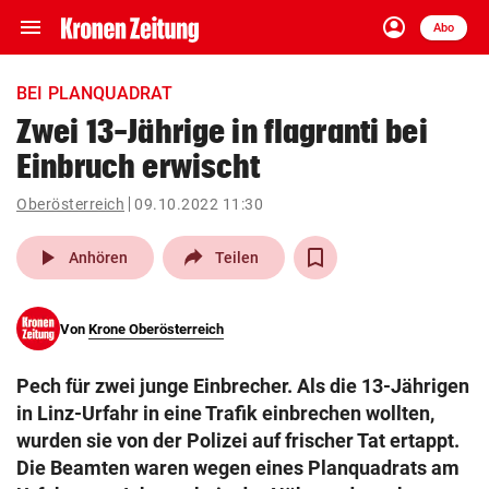
menu
account_circle
Navigation
Anmelden
Abo
close
Schließen
ein-/ausklappen
BEI PLANQUADRAT
Abonnieren
Zwei 13-Jährige in flagranti bei
Einbruch erwischt
account_circle
arrow_right
Anmelden
Oberösterreich
09.10.2022 11:30
pin_drop
arrow_right
Bundesland auswäh
Wien
play_arrow
Anhören
Teilen
bookmark
Merkliste
Von
Krone Oberösterreich
Suchbegriff
search
Pech für zwei junge Einbrecher. Als die 13-Jährigen
eingeben
in Linz-Urfahr in eine Trafik einbrechen wollten,
wurden sie von der Polizei auf frischer Tat ertappt.
Die Beamten waren wegen eines Planquadrats am