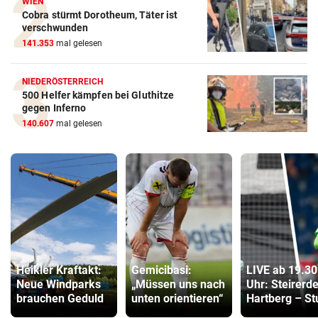
WIEN
Cobra stürmt Dorotheum, Täter ist
verschwunden
141.353
mal gelesen
NIEDERÖSTERREICH
500 Helfer kämpfen bei Gluthitze
gegen Inferno
140.607
mal gelesen
Heikler Kraftakt:
Gemicibasi:
LIVE ab 19.30
Neue Windparks
„Müssen uns nach
Uhr: Steirerd
brauchen Geduld
unten orientieren“
Hartberg – S