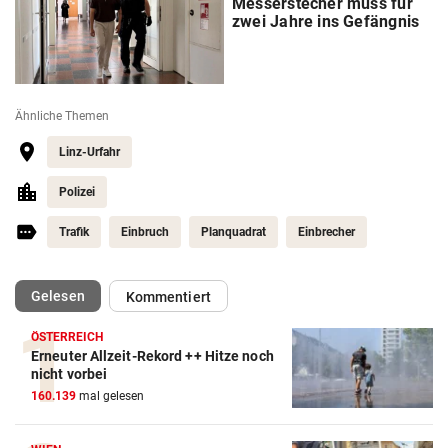
Messerstecher muss für
zwei Jahre ins Gefängnis
Ähnliche Themen
Linz-Urfahr
Polizei
Trafik
Einbruch
Planquadrat
Einbrecher
(ausgewählt)
Gelesen
Kommentiert
ÖSTERREICH
Erneuter Allzeit-Rekord ++ Hitze noch
nicht vorbei
160.139
mal gelesen