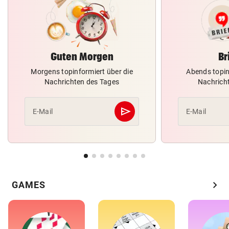
Guten Morgen
Br
Morgens topinformiert über die
Abends topin
Nachrichten des Tages
Nachrich
send
E-Mail
E-Mail
Abschicken
chevron_right
GAMES