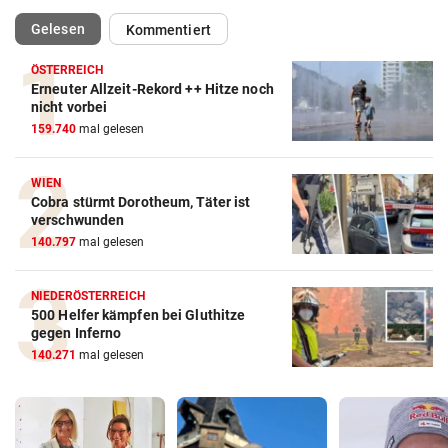
(ausgewählt)
Gelesen
Kommentiert
ÖSTERREICH
Erneuter Allzeit-Rekord ++ Hitze noch
nicht vorbei
159.740
mal gelesen
WIEN
Cobra stürmt Dorotheum, Täter ist
verschwunden
140.797
mal gelesen
NIEDERÖSTERREICH
500 Helfer kämpfen bei Gluthitze
gegen Inferno
140.271
mal gelesen