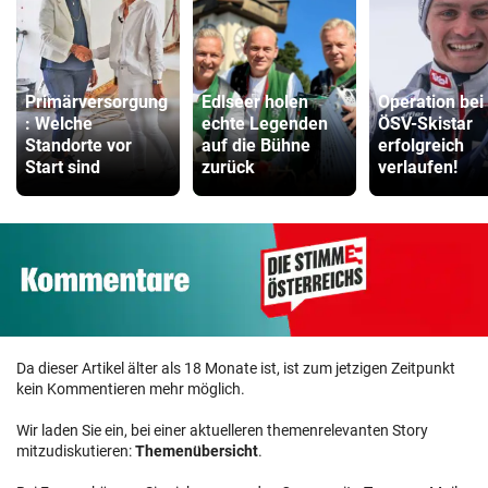
Primärversorgung
Edlseer holen
Operation bei
: Welche
echte Legenden
ÖSV-Skistar
Standorte vor
auf die Bühne
erfolgreich
Start sind
zurück
verlaufen!
Da dieser Artikel älter als 18 Monate ist, ist zum jetzigen Zeitpunkt
kein Kommentieren mehr möglich.
Wir laden Sie ein, bei einer aktuelleren themenrelevanten Story
mitzudiskutieren:
Themenübersicht
.