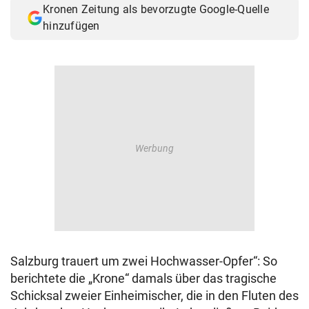
Kronen Zeitung als bevorzugte Google-Quelle
© Krone Multimedia GmbH & Co KG 2026
hinzufügen
Muthgasse 2, 1190 Wien
Salzburg trauert um zwei Hochwasser-Opfer“: So
berichtete die „Krone“ damals über das tragische
Schicksal zweier Einheimischer, die in den Fluten des