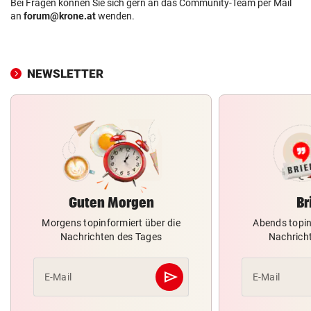
Bei Fragen können Sie sich gern an das Community-Team per Mail
an
forum@krone.at
wenden.
NEWSLETTER
Guten Morgen
Br
Morgens topinformiert über die
Abends topin
Nachrichten des Tages
Nachrich
send
E-Mail
E-Mail
Abschicken