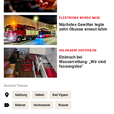
ELEKTRONIK WURDE NASS
Nächstes Gewitter legte
zehn Obusse erneut lahm
GELDKASSE GESTOHLEN
Einbruch bei
Wasserrettung: „Wir sind
fassungslos“
Ähnliche Themen
Salzburg
Hallein
Bad Vigaun
Männer
Hochwasser
Wasser