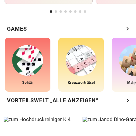
chevron_right
GAMES
Solitär
Kreuzworträtsel
Mahj
chevron_right
VORTEILSWELT „ALLE ANZEIGEN“