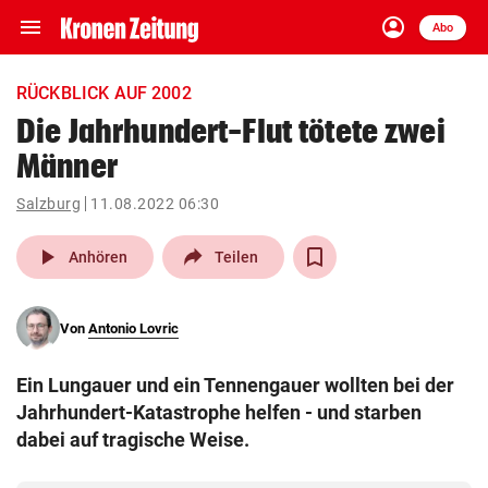
menu
account_circle
Navigation
Anmelden
Abo
close
Schließen
ein-/ausklappen
RÜCKBLICK AUF 2002
Abonnieren
Die Jahrhundert-Flut tötete zwei
Männer
account_circle
arrow_right
Anmelden
Salzburg
11.08.2022 06:30
pin_drop
arrow_right
Bundesland auswäh
Wien
play_arrow
Anhören
Teilen
bookmark
Merkliste
Von
Antonio Lovric
Suchbegriff
search
Ein Lungauer und ein Tennengauer wollten bei der
eingeben
Jahrhundert-Katastrophe helfen - und starben
dabei auf tragische Weise.