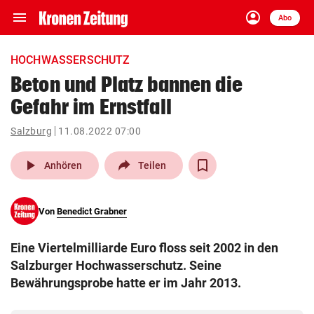
menu
account_circle
Navigation
Anmelden
Abo
close
Schließen
ein-/ausklappen
HOCHWASSERSCHUTZ
Abonnieren
Beton und Platz bannen die
Gefahr im Ernstfall
account_circle
arrow_right
Anmelden
Salzburg
11.08.2022 07:00
pin_drop
arrow_right
Bundesland auswäh
Wien
play_arrow
Anhören
Teilen
bookmark
Merkliste
Von
Benedict Grabner
Suchbegriff
search
Eine Viertelmilliarde Euro floss seit 2002 in den
eingeben
Salzburger Hochwasserschutz. Seine
Bewährungsprobe hatte er im Jahr 2013.