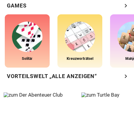
chevron_right
GAMES
Solitär
Kreuzworträtsel
Mahj
chevron_right
VORTEILSWELT „ALLE ANZEIGEN“