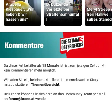
Arabella
D: Dutzende
Kiesbauer: „Wir
Verletzte bei
Meryl Streep 
lieben & wir
Straßenbahnunfal
Geri Halliwell
hassen uns“
l
süßes Ständc
Da dieser Artikel älter als 18 Monate ist, ist zum jetzigen Zeitpunkt
kein Kommentieren mehr möglich.
Wir laden Sie ein, bei einer aktuelleren themenrelevanten Story
mitzudiskutieren:
Themenübersicht
.
Bei Fragen können Sie sich gern an das Community-Team per Mail
an
forum@krone.at
wenden.