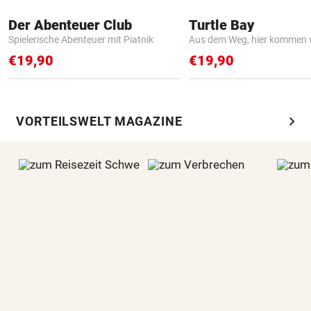
Der Abenteuer Club
Turtle Bay
Spielerische Abenteuer mit Piatnik
Aus dem Weg, hier kommen w
€19,90
€19,90
chevron_right
VORTEILSWELT MAGAZINE