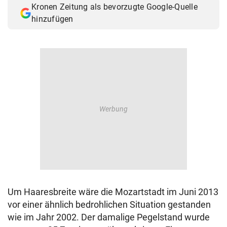
Kronen Zeitung als bevorzugte Google-Quelle
© Krone Multimedia GmbH & Co KG 2026
hinzufügen
Muthgasse 2, 1190 Wien
Um Haaresbreite wäre die Mozartstadt im Juni 2013
vor einer ähnlich bedrohlichen Situation gestanden
wie im Jahr 2002. Der damalige Pegelstand wurde