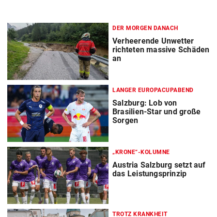
DER MORGEN DANACH
Verheerende Unwetter
richteten massive Schäden
an
LANGER EUROPACUPABEND
Salzburg: Lob von
Brasilien-Star und große
Sorgen
„KRONE“-KOLUMNE
Austria Salzburg setzt auf
das Leistungsprinzip
TROTZ KRANKHEIT