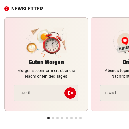
NEWSLETTER
Guten Morgen
Br
Morgens topinformiert über die
Abends topin
Nachrichten des Tages
Nachrich
send
E-Mail
E-Mail
Abschicken