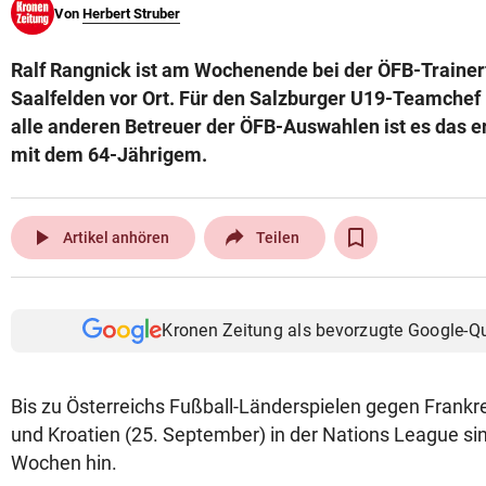
Von
Herbert Struber
© Krone Multimedia GmbH & Co KG 2026
Muthgasse 2, 1190 Wien
Ralf Rangnick ist am Wochenende bei der ÖFB-Trainerf
Saalfelden vor Ort. Für den Salzburger U19-Teamche
alle anderen Betreuer der ÖFB-Auswahlen ist es das ers
mit dem 64-Jährigem.
play_arrow
Artikel anhören
Teilen
Kronen Zeitung als bevorzugte Google-Q
Bis zu Österreichs Fußball-Länderspielen gegen Frankr
und Kroatien (25. September) in der Nations League si
Wochen hin.