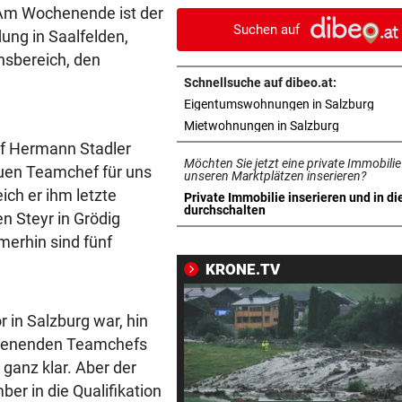
reißendem Fluss
. Am Wochenende ist der
Suchen auf
dung in Saalfelden,
PAUSENGESPRÄCH
vor 
hsbereich, den
Kissin kennt bei den Festspi
Schnellsuche auf dibeo.at:
keine Routine
in n
Eigentumswohnungen in Salzburg
in neuem T
Mietwohnungen in Salzburg
LEIPZIGS SEIWALD
vor 
f Hermann Stadler
„Er ist wie der Liebling aller
Möchten Sie jetzt eine private Immobilie
neuen Teamchef für uns
Schwiegermütter!“
unseren Marktplätzen inserieren?
ch er ihm letzte
Private Immobilie inserieren und in di
in neuem Tab öffnen
durchschalten
n Steyr in Grödig
PANZER ANGEKNABBERT
vor 
Spaziergänger rettete Schil
merhin sind fünf
vor eigenem Hund
KRONE.TV
OPERN-SCHNELLCHECK
vor 
r in Salzburg war, hin
Was Sie wissen müssen: Moz
„Così fan tutte“
stdienenden Teamchefs
 ganz klar. Aber der
„KRONE“-INTERVIEW
vor 
er in die Qualifikation