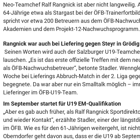
Neo-Teamchef Ralf Rangnick ist aber nicht langweilig
64-Jährige etwa als Stargast bei der ÖFB-Trainerfortbil
spricht vor etwa 200 Betreuern aus dem ÖFB-Nachwuc
Akademien und dem Projekt-12-Nachwuchsprogramm.
Rangnick war auch bei Liefering gegen Steyr in Grödig
Seinen Worten wird auch der Salzburger U19-Teamche
lauschen. „Es ist das erste offizielle Treffen mit dem 
als ÖFB-Nachwuchsbetreuer“, betonte Stadler. Wennglei
Woche bei Lieferings Abbruch-Match in der 2. Liga gege
begegnete. Da war aber nur ein Smalltalk möglich – im
Lieferinger im ÖFB-U19-Team.
Im September startet für U19 EM-Qualifikation
„Aber es gab auch früher, als Ralf Rangnick Sportdirekto
und wieder Kontakt“, erzählte Stadler, einer der läng
im ÖFB. Wie es für den 61-Jährigen weitergeht, ist nicht
Oberndorfer geht davon aus, dass er die U19 ab Septemb