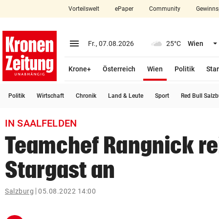
Vorteilswelt
ePaper
Community
Gewinns
close
Schließen
menu
Menü aufklappen
Fr., 07.08.2026
25°C
Wien
Abonnieren
(ausgewählt)
Krone+
Österreich
Wien
Politik
Star
account_circle
arrow_right
Anmelden
Politik
Wirtschaft
Chronik
Land & Leute
Sport
Red Bull Salz
pin_drop
arrow_right
Bundesland auswäh
Wien
IN SAALFELDEN
bookmark
Merkliste
Teamchef Rangnick rei
Stargast an
Suchbegriff
search
eingeben
Salzburg
05.08.2022 14:00