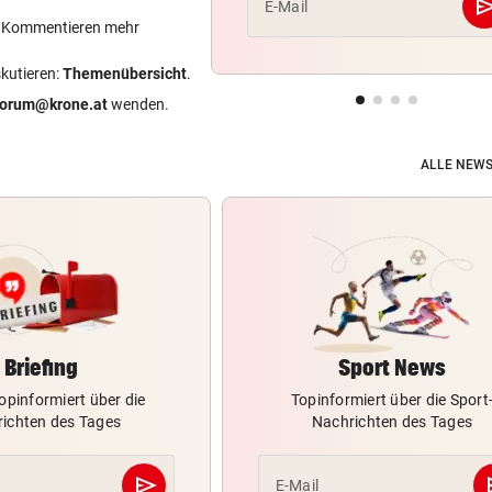
se
E-Mail
ein Kommentieren mehr
skutieren:
Themenübersicht
.
forum@krone.at
wenden.
ALLE NEWS
Briefing
Sport News
opinformiert über die
Topinformiert über die Sport
ichten des Tages
Nachrichten des Tages
send
s
E-Mail
Abschicken