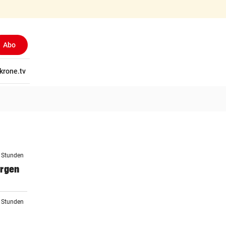
Abo
tschaft
krone.tv
Wissen
Gericht
Kolumnen
Freizeit
Reise
Ti
2 Stunden
orgen
3 Stunden