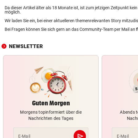
Da dieser Artikel älter als 18 Monate ist, ist zum jetzigen Zeitpunkt k
möglich.
Wir laden Sie ein, bei einer aktuelleren themenrelevanten Story mitzudi
Bei Fragen können Sie sich gern an das Community-Team per Mail an
NEWSLETTER
Guten Morgen
Morgens topinformiert über die
Abends t
Nachrichten des Tages
Nachr
send
E-Mail
E-Mail
Abschicken