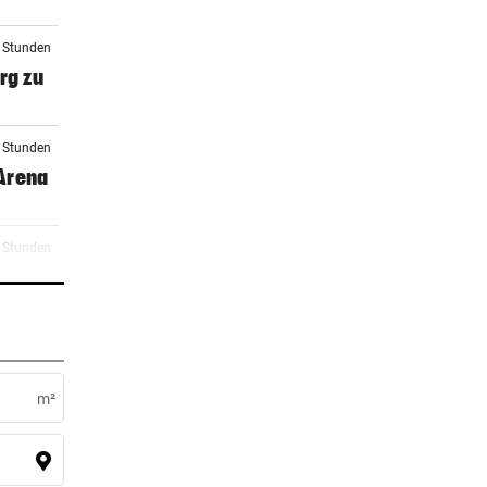
3 Stunden
rg zu
4 Stunden
 Arena
5 Stunden
7 Stunden
ocker
m²
7 Stunden
 zu