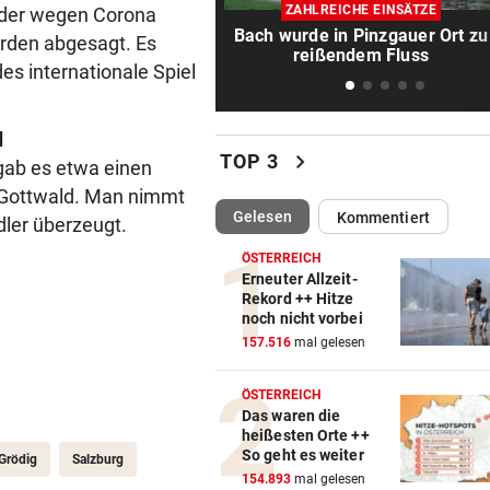
„Werden beweisen, dass wir 
ZAHLREICHE EINSÄTZE
, der wegen Corona
gute Truppe haben“
Bach wurde in Pinzgauer Ort zu
urden abgesagt. Es
reißendem Fluss
es internationale Spiel
TAUERNAUTOBAHN
vor 1
172 km/h im 100er: Nächstes
Raser-Auto einkassiert
d
chevron_right
TOP 3
 gab es etwa einen
NORDLIGA-SERIE
vor 1
 Gottwald. Man nimmt
„Daheim juckt es keinen, wie
(ausgewählt)
Gelesen
Kommentiert
dler überzeugt.
gespielt haben“
ÖSTERREICH
TÜR VEREITELT ÜBERFALL
vor 1
Erneuter Allzeit-
Rekord ++ Hitze
Tollpatschiger Räuber muss
noch nicht vorbei
sieben Jahre absitzen
157.516
mal gelesen
NACH SEUCHENJAHREN
vor 1
ÖSTERREICH
Anif will in Salzburger Liga 
Das waren die
voll angreifen
heißesten Orte ++
So geht es weiter
Grödig
Salzburg
ERWARTETE RÜCKKEHR
vor 1
154.893
mal gelesen