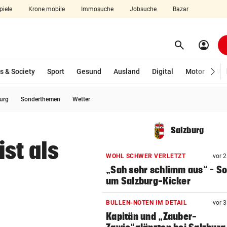
piele
Krone mobile
Immosuche
Jobsuche
Bazar
search
account_circle
Menü aufklappen
Suchen
s & Society
Sport
Gesund
Ausland
Digital
Motor
Wir
burg
Sonderthemen
Wetter
len
Salzburg
st als
WOHL SCHWER VERLETZT
vor 
„Sah sehr schlimm aus“ – S
um Salzburg-Kicker
BULLEN-NOTEN IM DETAIL
vor 
Kapitän und „Zauber-