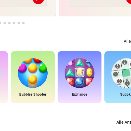
Alle
Bubbles Shooter
Exchange
Sudok
Alle An