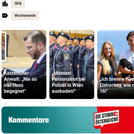
ÖFB
Wochenende
Katzentöter-
„Müssen
Anwalt: „Nie so
Personalnot bei
„Ich brenne für
viel Hass
Polizei in Wien
Eishockey, wie 
begegnet“
ausbaden!“
16!“