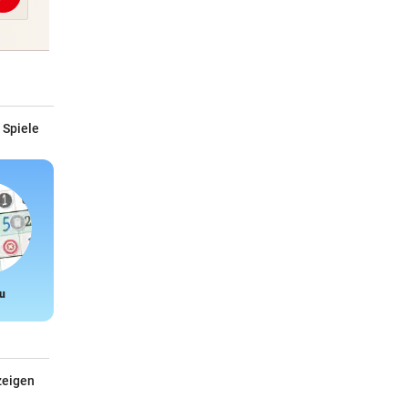
 Spiele
u
Snake
zeigen