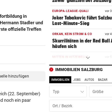
Zawie“glänzten bei Salzburg
EUROPA-LEAGUE-QUALI
vor 
ortbildung in
Joker Tabakovic führt Salzbu
f Hermann Stadler und
Last-Minute-Sieg
te offizielle Treffen
ORKAN, KEIN STROM & CO
vor 
Skurrilitäten in der Red Bull
häufen sich
MITTEN IN HITZEWELLE
vor 
Irre! Salzburg – Pafos wegen
Sintflut unterbrochen
IMMOBILIEN SALZBURG
uelle hinzufügen
IMMOBILIEN
JOBS
AUTOS
BAZAR
WAS FÜR EINE KLATSCHE!
vor 
TV-Star geht mit Kanzler St
Typ
hart ins Gericht
eich (22. September)
nd noch ein paar
ZAHLREICHE EINSÄTZE
vor 
Bach wurde in Pinzgauer Ort