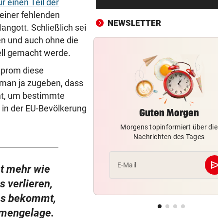
r einen Teil der
Wie Bezirksvorsteher Nevriv
 einer fehlenden
der MA 7 scheitert
NEWSLETTER
angott. Schließlich sei
4933,33 € VON BLINDEM
vor ein
en und auch ohne die
Grillhaus-Abzocke: Neuer N
ell gemacht werde.
und weiter geht‘s
zprom diese
man ja zugeben, dass
UMBAU IM STADION
vor ein
ht, um bestimmte
Druck kennt die SV Ried derz
einzig vom Klo
, in der EU-Bevölkerung
Guten Morgen
Morgens topinformiert über die
TROTZDEM STARK BEI EM
vor ein
Nachrichten des Tages
Beim Spazieren am Kopf verl
„War echt blöd“
se
E-Mail
t mehr wie
MARIO KUNASEK FORDERT:
vor ein
 verlieren,
Präventivhaft für Gefährder,
soll abschieben
Gas bekommt,
Gemengelage.
HEIL KEHRT HEIM
vor ein