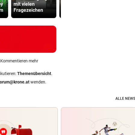
by
mit vielen
wieder bis zu 32
Gefährder,
rm
Fragezeichen
Grad
soll abschi
ein Kommentieren mehr
skutieren:
Themenübersicht
.
forum@krone.at
wenden.
ALLE NEWS