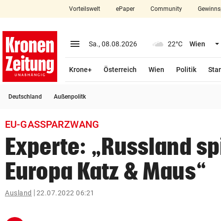
Vorteilswelt
ePaper
Community
Gewinns
close
Schließen
menu
Menü aufklappen
Sa., 08.08.2026
22°C
Wien
Abonnieren
Krone+
Österreich
Wien
Politik
Star
account_circle
arrow_right
Anmelden
Deutschland
Außenpolitk
pin_drop
arrow_right
Bundesland auswäh
Wien
EU-GASSPARZWANG
bookmark
Merkliste
Experte: „Russland spi
Europa Katz & Maus“
Suchbegriff
search
eingeben
Ausland
22.07.2022 06:21