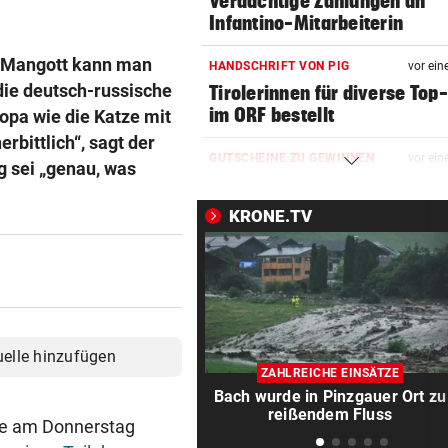
Verdächtige Zahlungen an
Infantino-Mitarbeiterin
d Mangott kann man
HANDSCHRIFT VON PIG
vor ein
 die deutsch-russische
Tirolerinnen für diverse Top
im ORF bestellt
ropa wie die Katze mit
erbittlich“, sagt der
GUTSCHEINE ZU GEWINNEN
vor ein
g sei „genau, was
Schicken Sie uns Ihr schöns
Katzenfoto!
KRONE.TV
NOCH IMMER OHNE PASS
vor ein
GZSZ-Star Olivia über ihr Le
Österreich
VORSCHLAG FÜR ROUTE
vor ein
uelle hinzufügen
Land Salzburg hält dem S-Li
ZAHLREICHE EINSÄTZE
Bahn frei
Bach wurde in Pinzgauer Ort zu
reißendem Fluss
ie am Donnerstag
POSSE UM ÖFB-CAMPUS
vor ein