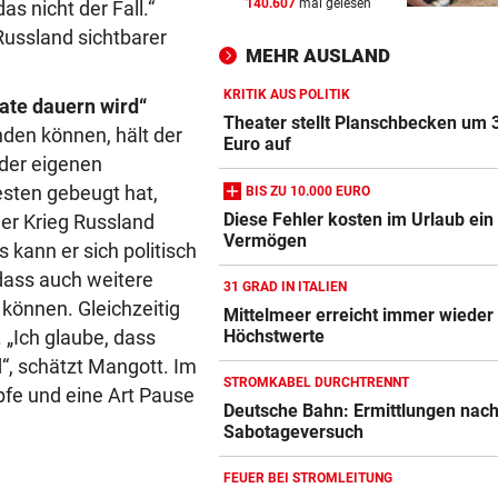
140.607
mal gelesen
as nicht der Fall.“
„EXTREM ANSTRENGEND“
vor 
 Russland sichtbarer
Arzt auf Auslandsmission:
MEHR AUSLAND
„Südsudan ist vergessen“
KRITIK AUS POLITIK
ate dauern wird“
MÜHSAME ENERGIEWENDE
vor 
Theater stellt Planschbecken um 
nden können, hält der
Heikler Kraftakt: Neue Wind
Euro auf
 der eigenen
brauchen Geduld
esten gebeugt hat,
BIS ZU 10.000 EURO
„KRONE“-KOMMENTAR
vor 
Diese Fehler kosten im Urlaub ein
 der Krieg Russland
Vermögen
Das Märchen der deutschen
kann er sich politisch
Autobauer
 dass auch weitere
31 GRAD IN ITALIEN
können. Gleichzeitig
Mittelmeer erreicht immer wieder
 „Ich glaube, dass
Höchstwerte
“, schätzt Mangott. Im
STROMKABEL DURCHTRENNT
fe und eine Art Pause
Deutsche Bahn: Ermittlungen nac
Sabotageversuch
FEUER BEI STROMLEITUNG