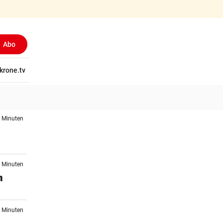
Abo
tschaft
krone.tv
Wissen
Gericht
Kolumnen
Freizeit
Reise
Ti
1 Minuten
8 Minuten
n
2 Minuten