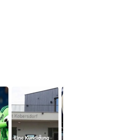
Nach kurzer
Eine Kündigung
Verschnaufpause
Präventivha