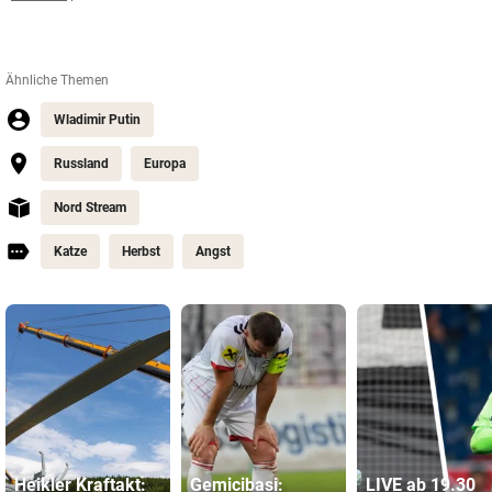
Ähnliche Themen
Wladimir Putin
Russland
Europa
Nord Stream
Katze
Herbst
Angst
Heikler Kraftakt:
Gemicibasi:
LIVE ab 19.30