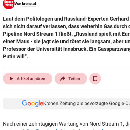
Von
krone.at
© Krone Multimedia GmbH & Co KG 2026
Muthgasse 2, 1190 Wien
Laut dem Politologen und Russland-Experten Gerhar
sich nicht darauf verlassen, dass weiterhin Gas durch
Pipeline Nord Stream 1 fließt. „Russland spielt mit Eu
einer Maus - sie jagt sie und tötet sie langsam, aber un
Professor der Universität Innsbruck. Ein Gassparzwan
Putin will“.
play_arrow
Artikel anhören
Teilen
Kronen Zeitung als bevorzugte Google-Q
Nach einer zehntägigen Wartung von Nord Stream 1, d