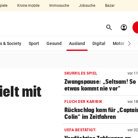
piele
Krone mobile
Immosuche
Jobsuche
Bazar
search
account_circle
Menü aufklappen
Suchen
(ausgewählt)
s & Society
Sport
Gesund
Ausland
Digital
Motor
Wir
len
SKURRILES SPIEL
vor 1
Zwangspause: „Seltsam! So
elt mit
etwas kommt nie vor“
FLUCH DER KARIBIK
vor 1
Rückschlag kam für „Captai
Colin“ im Zeitfahren
UEFA BESTÄTIGT:
vor 3