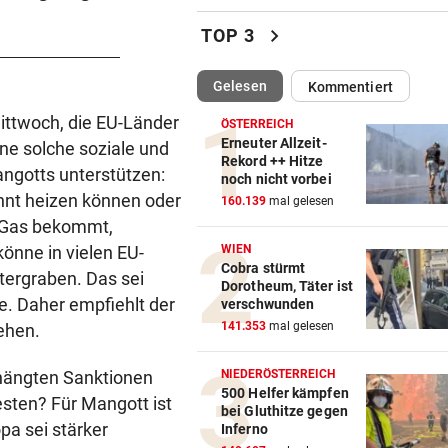
Pfeifkonzert? „Habe für den 
chevron_right
TOP 3
alles gegeben!“
(ausgewählt)
Gelesen
Kommentiert
LISL PERKAUS
vor ein
Wienerin stieß vor 100 Jahre
ttwoch, die EU-Länder
ÖSTERREICH
Rekord für Ewigkeit
Erneuter Allzeit-
ne solche soziale und
Rekord ++ Hitze
ngotts unterstützen:
noch nicht vorbei
NACH FRANKFURT-WECHSEL
vor ein
hnt heizen können oder
160.139
mal gelesen
Klepeisz: „Herausforderung,
ug Gas bekommt,
ich haben wollte“
könne in vielen EU-
WIEN
Cobra stürmt
ANDREAS HERZOG:
vor ein
ntergraben. Das sei
Dorotheum, Täter ist
„Nur Pflicht erfüllt, brauche
e. Daher empfiehlt der
verschwunden
Ausrufezeichen!“
141.353
mal gelesen
ehen.
VERATSCHNIG GEGEN „EX“
vor ein
rhängten Sanktionen
NIEDERÖSTERREICH
Bullen-Ass: „Dann würde ic
500 Helfer kämpfen
sten? Für Mangott ist
bei Gluthitze gegen
gegen den WAC jubeln!“
pa sei stärker
Inferno