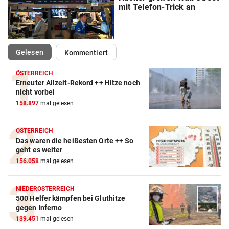
mit Telefon-Trick an
(ausgewählt)
Gelesen
Kommentiert
ÖSTERREICH
Erneuter Allzeit-Rekord ++ Hitze noch
nicht vorbei
158.897
mal gelesen
ÖSTERREICH
Das waren die heißesten Orte ++ So
geht es weiter
156.058
mal gelesen
NIEDERÖSTERREICH
500 Helfer kämpfen bei Gluthitze
Amazon-Kindle Vergleich
gegen Inferno
139.451
mal gelesen
ZUM VERGLEICH