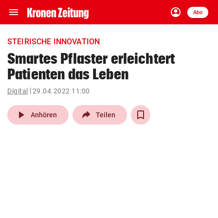
menu
account_circle
Navigation
Anmelden
Abo
close
Schließen
ein-/ausklappen
STEIRISCHE INNOVATION
Abonnieren
Smartes Pflaster erleichtert
Patienten das Leben
account_circle
arrow_right
Anmelden
Digital
29.04.2022 11:00
pin_drop
arrow_right
Bundesland auswäh
Wien
play_arrow
Anhören
Teilen
bookmark
Merkliste
Suchbegriff
search
eingeben