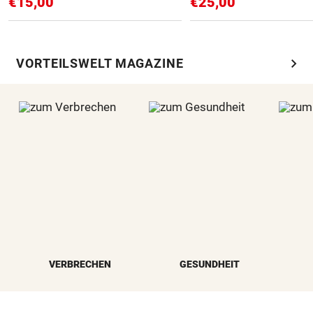
€15,00
€25,00
chevron_right
VORTEILSWELT MAGAZINE
VERBRECHEN
GESUNDHEIT