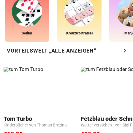
Solitär
Kreuzworträtsel
Mahj
chevron_right
VORTEILSWELT „ALLE ANZEIGEN“
Tom Turbo
Fetzblau oder Schn
Kinderbücher von Thomas Brezina
Wetter verstehen - von Sigi F