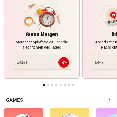
Guten Morgen
Br
Morgens topinformiert über die
Abends topin
Nachrichten des Tages
Nachrich
send
E-Mail
E-Mail
Abschicken
chevron_right
GAMES