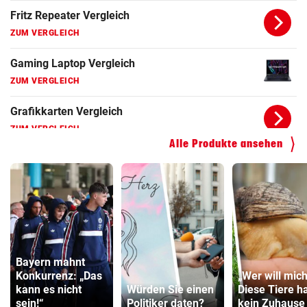
ZUM VERGLEICH
Gaming Laptop Vergleich
ZUM VERGLEICH
Grafikkarten Vergleich
ZUM VERGLEICH
Alle Produkte ansehen
Bayern mahnt
Konkurrenz: „Das
„Wer will mich
kann es nicht
Würden Sie einen
Diese Tiere h
sein!“
Politiker daten?
kein Zuhause