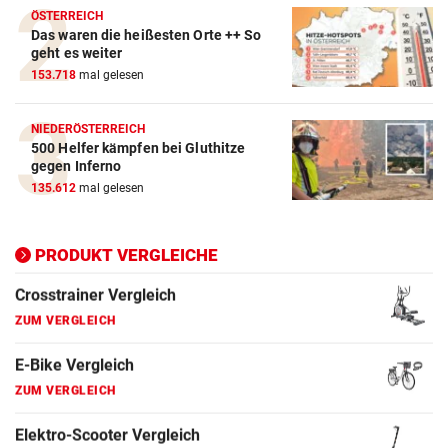
ÖSTERREICH
Crosstrainer Vergleich
Das waren die heißesten Orte ++ So
geht es weiter
ZUM VERGLEICH
153.718
mal gelesen
E-Bike Vergleich
ZUM VERGLEICH
NIEDERÖSTERREICH
500 Helfer kämpfen bei Gluthitze
gegen Inferno
Elektro-Scooter Vergleich
135.612
mal gelesen
ZUM VERGLEICH
Ergometer Vergleich
PRODUKT VERGLEICHE
ZUM VERGLEICH
Fahrrad Test
ZUM VERGLEICH
Fahrradanhänger Vergleich
ZUM VERGLEICH