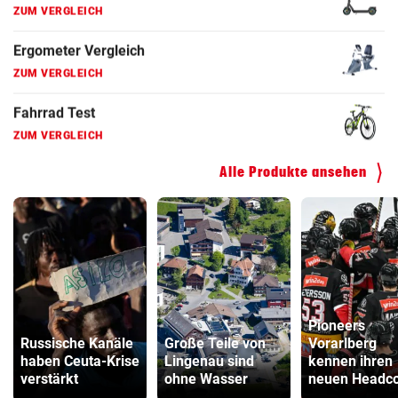
Faszienrolle Vergleich
ZUM VERGLEICH
Hoverboard Vergleich
ZUM VERGLEICH
Kinderfahrrad Vergleich
ZUM VERGLEICH
Alle Produkte ansehen
Pioneers
Russische Kanäle
Große Teile von
Vorarlberg
haben Ceuta-Krise
Lingenau sind
kennen ihren
verstärkt
ohne Wasser
neuen Headc