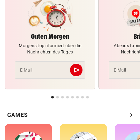
Guten Morgen
Br
Morgens topinformiert über die
Abends topin
Nachrichten des Tages
Nachrich
send
E-Mail
E-Mail
Abschicken
chevron_right
GAMES