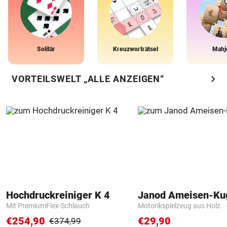
Solitär
Kreuzworträtsel
Mahj
chevron_right
VORTEILSWELT „ALLE ANZEIGEN“
Hochdruckreiniger K 4
Janod Ameisen-Ku
Mit PremiumFlex-Schlauch
Motorikspielzeug aus Holz
€254,90
€29,90
€374,99