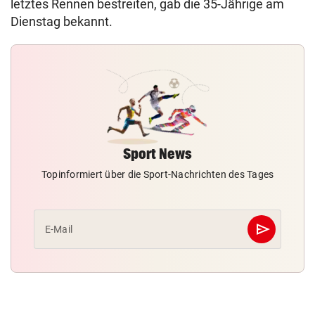
letztes Rennen bestreiten, gab die 35-Jährige am
Dienstag bekannt.
Sport News
Topinformiert über die Sport-Nachrichten des Tages
send
E-Mail
Abschicken