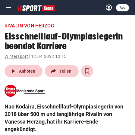
menu
account_circle
Navigation
Anmelden
Abo
close
Schließen
ein-/ausklappen
RIVALIN VON HERZOG
Abonnieren
Eisschnelllauf-Olympiasiegerin
beendet Karriere
account_circle
arrow_right
Anmelden
Wintersport
12.04.2022 12:15
pin_drop
arrow_right
Bundesland auswäh
Wien
play_arrow
Anhören
Teilen
bookmark
Merkliste
Von
krone Sport
Suchbegriff
search
Nao Kodaira, Eisschnelllauf-Olympiasiegerin von
eingeben
2018 über 500 m und langjährige Rivalin von
Vanessa Herzog, hat ihr Karriere-Ende
angekündigt.