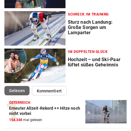
SCHRECK IM TRAINING
Sturz nach Landung:
Große Sorgen um
Lamparter
IM DOPPELTEN GLÜCK
Hochzeit – und Ski-Paar
lüftet süßes Geheimnis
(ausgewählt)
Gelesen
Kommentiert
ÖSTERREICH
Erneuter Allzeit-Rekord ++ Hitze noch
nicht vorbei
Action-Cam Vergleich
154.348
mal gelesen
ZUM VERGLEICH