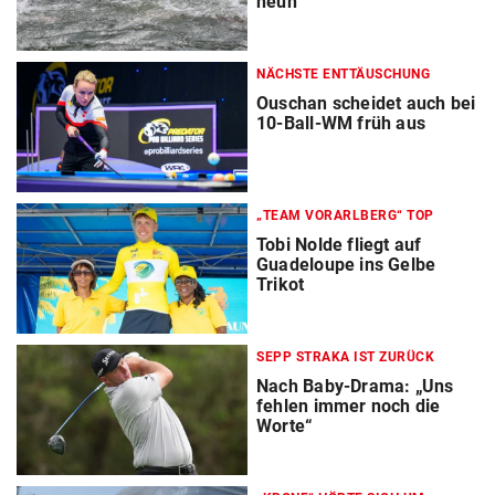
neun
NÄCHSTE ENTTÄUSCHUNG
Ouschan scheidet auch bei
10-Ball-WM früh aus
„TEAM VORARLBERG“ TOP
Tobi Nolde fliegt auf
Guadeloupe ins Gelbe
Trikot
SEPP STRAKA IST ZURÜCK
Nach Baby-Drama: „Uns
fehlen immer noch die
Worte“