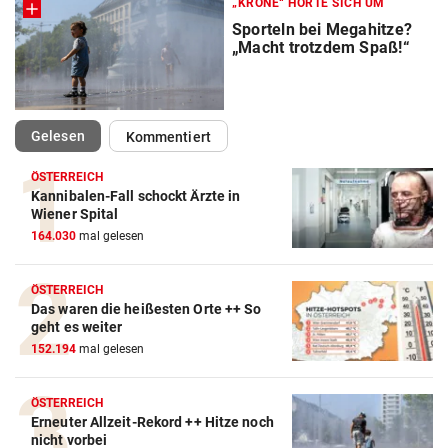
„KRONE“ HÖRTE SICH UM
Sporteln bei Megahitze?
„Macht trotzdem Spaß!“
(ausgewählt)
Gelesen
Kommentiert
ÖSTERREICH
Kannibalen-Fall schockt Ärzte in
Wiener Spital
164.030
mal gelesen
ÖSTERREICH
Das waren die heißesten Orte ++ So
geht es weiter
Action-Cam Vergleich
152.194
mal gelesen
ZUM VERGLEICH
ÖSTERREICH
Crosstrainer Vergleich
Erneuter Allzeit-Rekord ++ Hitze noch
nicht vorbei
ZUM VERGLEICH