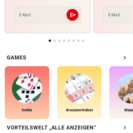
send
E-Mail
E-Mail
Abschicken
chevron_right
GAMES
Solitär
Kreuzworträtsel
Mahj
chevron_right
VORTEILSWELT „ALLE ANZEIGEN“