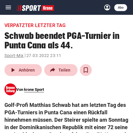
menu
account_circle
Navigation
Anmelden
Abo
close
Schließen
ein-/ausklappen
VERPATZTER LETZTER TAG
Abonnieren
Schwab beendet PGA-Turnier in
Punta Cana als 44.
account_circle
arrow_right
Anmelden
Sport-Mix
27.03.2022 23:11
pin_drop
arrow_right
Bundesland auswäh
Wien
play_arrow
Anhören
Teilen
bookmark
Merkliste
Von
krone Sport
Suchbegriff
search
Golf-Profi Matthias Schwab hat am letzten Tag des
eingeben
PGA-Turniers in Punta Cana einen Rückfall
hinnehmen müssen. Der Steirer spielte am Sonntag
in der Dominikanischen Republik mit einer 72 seine