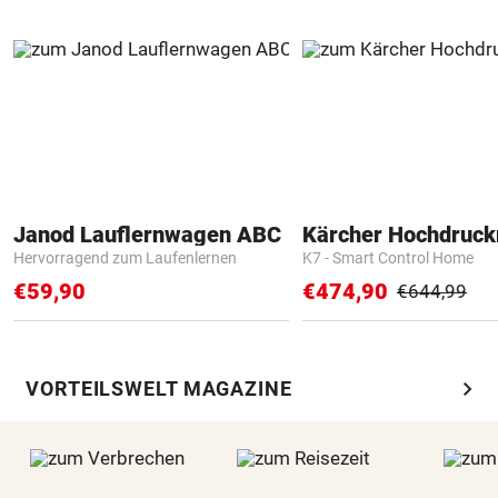
Janod Lauflernwagen ABC
Kärcher Hochdruck
Hervorragend zum Laufenlernen
K7 - Smart Control Home
€59,90
€474,90
€644,99
chevron_right
VORTEILSWELT MAGAZINE