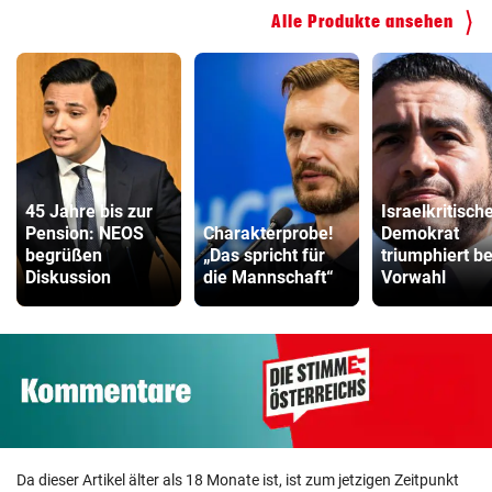
Hoverboard Vergleich
Alle Produkte ansehen
ZUM VERGLEICH
Kinderfahrrad Vergleich
ZUM VERGLEICH
45 Jahre bis zur
Israelkritisch
Pension: NEOS
Charakterprobe!
Demokrat
begrüßen
„Das spricht für
triumphiert be
Diskussion
die Mannschaft“
Vorwahl
Da dieser Artikel älter als 18 Monate ist, ist zum jetzigen Zeitpunkt