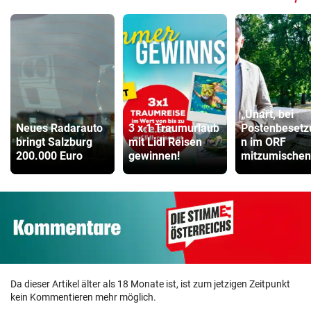
Hoverboard Vergleich
ZUM VERGLEICH
Kinderfahrrad Vergleich
ZUM VERGLEICH
„Unart, bei
Neues Radarauto
3 x 1 Traumurlaub
Postenbesetz
bringt Salzburg
mit Lidl Reisen
n im ORF
200.000 Euro
gewinnen!
mitzumischen
Da dieser Artikel älter als 18 Monate ist, ist zum jetzigen Zeitpunkt
kein Kommentieren mehr möglich.