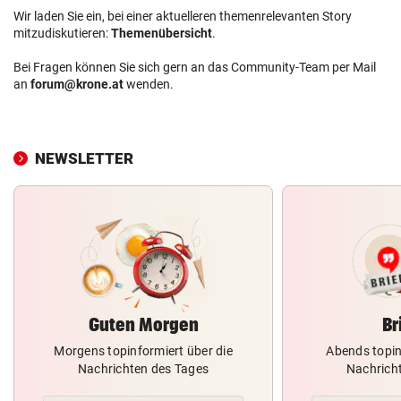
Wir laden Sie ein, bei einer aktuelleren themenrelevanten Story
mitzudiskutieren:
Themenübersicht
.
Bei Fragen können Sie sich gern an das Community-Team per Mail
an
forum@krone.at
wenden.
NEWSLETTER
Guten Morgen
Br
Morgens topinformiert über die
Abends topin
Nachrichten des Tages
Nachrich