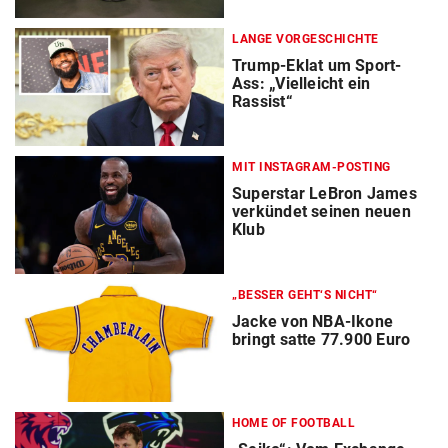
LANGE VORGESCHICHTE
Trump-Eklat um Sport-
Ass: „Vielleicht ein
Rassist“
MIT INSTAGRAM-POSTING
Superstar LeBron James
verkündet seinen neuen
Klub
„BESSER GEHT‘S NICHT“
Jacke von NBA-Ikone
bringt satte 77.900 Euro
HOME OF FOOTBALL