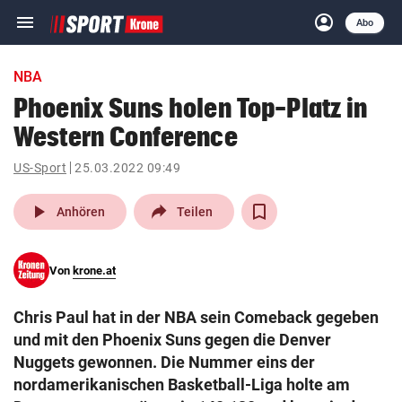
menu
account_circle
Navigation
Anmelden
Abo
close
Schließen
ein-/ausklappen
NBA
Abonnieren
Phoenix Suns holen Top-Platz in
Western Conference
account_circle
arrow_right
Anmelden
US-Sport
25.03.2022 09:49
pin_drop
arrow_right
Bundesland auswäh
Wien
play_arrow
Anhören
Teilen
bookmark
Merkliste
Von
krone.at
Suchbegriff
search
Chris Paul hat in der NBA sein Comeback gegeben
eingeben
und mit den Phoenix Suns gegen die Denver
Nuggets gewonnen. Die Nummer eins der
nordamerikanischen Basketball-Liga holte am