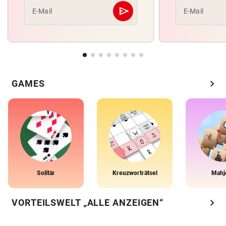
send
E-Mail
E-Mail
Abschicken
chevron_right
GAMES
Solitär
Kreuzworträtsel
Mahj
chevron_right
VORTEILSWELT „ALLE ANZEIGEN“