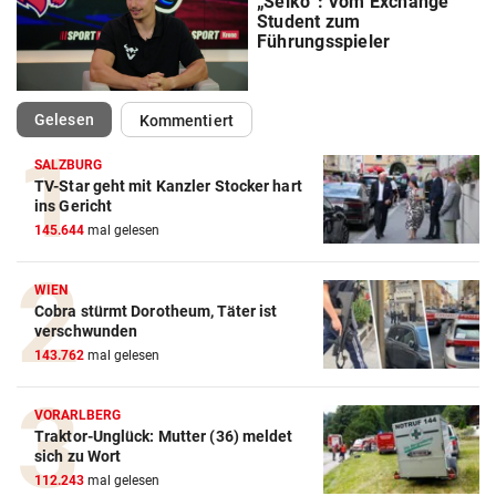
„Seiko“: Vom Exchange
Student zum
Führungsspieler
(ausgewählt)
Gelesen
Kommentiert
SALZBURG
TV-Star geht mit Kanzler Stocker hart
ins Gericht
145.644
mal gelesen
WIEN
Cobra stürmt Dorotheum, Täter ist
verschwunden
143.762
mal gelesen
Action-Cam Vergleich
VORARLBERG
Traktor-Unglück: Mutter (36) meldet
ZUM VERGLEICH
sich zu Wort
112.243
mal gelesen
Crosstrainer Vergleich