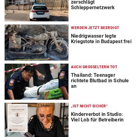
zerschlägt
Schleppernetzwerk
WERDEN JETZT BEERDIGT
Niedrigwasser legte
Kriegstote in Budapest frei
AUCH GROSSELTERN TOT
Thailand: Teenager
richtete Blutbad in Schule
an
„IST NICHT SICHER“
Kinderverbot in Studio:
Viel Lob für Betreiberin