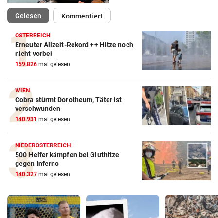
(ausgewählt)
Gelesen
Kommentiert
ÖSTERREICH
Erneuter Allzeit-Rekord ++ Hitze noch
nicht vorbei
159.826
mal gelesen
WIEN
Cobra stürmt Dorotheum, Täter ist
verschwunden
140.931
mal gelesen
NIEDERÖSTERREICH
500 Helfer kämpfen bei Gluthitze
gegen Inferno
140.327
mal gelesen