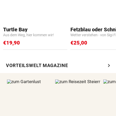
Turtle Bay
Fetzblau oder Schn
Aus dem Weg, hier kommen wir!
Wetter verstehen - von Sigi F
€19,90
€25,00
chevron_right
VORTEILSWELT MAGAZINE