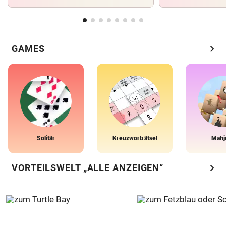
chevron_right
GAMES
Solitär
Kreuzworträtsel
Mahj
chevron_right
VORTEILSWELT „ALLE ANZEIGEN“