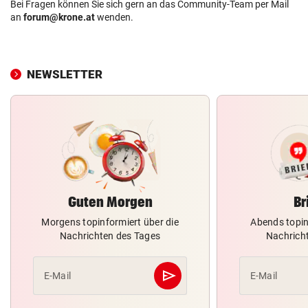
Bei Fragen können Sie sich gern an das Community-Team per Mail
an
forum@krone.at
wenden.
NEWSLETTER
Guten Morgen
Br
Morgens topinformiert über die
Abends topin
Nachrichten des Tages
Nachrich
send
E-Mail
E-Mail
Abschicken