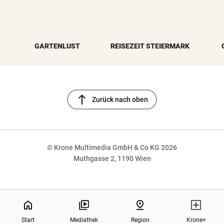
GARTENLUST
REISEZEIT STEIERMARK
north
Zurück nach oben
© Krone Multimedia GmbH & Co KG 2026
Muthgasse 2, 1190 Wien
NaN%
home
pin_drop
Start
Mediathek
Region
Krone+