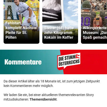
Fehlstart
komplett! Nächste
Steirer (68) hatte
Wikinger ente
Pleite für St.
zehn Kilogramm
Museum: „Das
Pölten
Kokain im Koffer
Spaß gemacht
Da dieser Artikel älter als 18 Monate ist, ist zum jetzigen Zeitpunkt
kein Kommentieren mehr möglich.
Wir laden Sie ein, bei einer aktuelleren themenrelevanten Story
mitzudiskutieren:
Themenübersicht
.