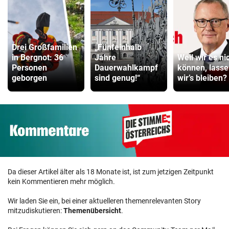
Drei Großfamilien
„Fünfeinhalb
in Bergnot: 36
Jahre
Weil wir es ni
Personen
Dauerwahlkampf
können, lass
geborgen
sind genug!“
wir’s bleiben?
Da dieser Artikel älter als 18 Monate ist, ist zum jetzigen Zeitpunkt
kein Kommentieren mehr möglich.
Wir laden Sie ein, bei einer aktuelleren themenrelevanten Story
mitzudiskutieren:
Themenübersicht
.