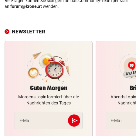
Bei Fragen können Sie sich gern an das Community-Team per Mail
an
forum@krone.at
wenden.
NEWSLETTER
Guten Morgen
Br
Morgens topinformiert über die
Abends topin
Nachrichten des Tages
Nachrich
send
E-Mail
E-Mail
Abschicken