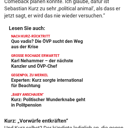
Comeback planen könnte. Ich glaube, dafür ist
Sebastian Kurz zu sehr ,political animal‘, als dass er
jetzt sagt, er wird das nie wieder versuchen.“
Lesen Sie auch:
NACH KURZ-RÜCKTRITT
Quo vadis? Die ÖVP sucht den Weg
aus der Krise
GROSSE ROCHADE ERWARTET
Karl Nehammer – der nächste
Kanzler und ÖVP-Chef
GEGENPOL ZU MERKEL
Experten: Kurz sorgte international
für Beachtung
„BABY ANSCHAUEN“
Kurz: Politischer Wunderknabe geht
in Politpension
Kurz: „Vorwürfe entkräften“
Und Kurz selbst? Der kündigte lediglich an, die gegen