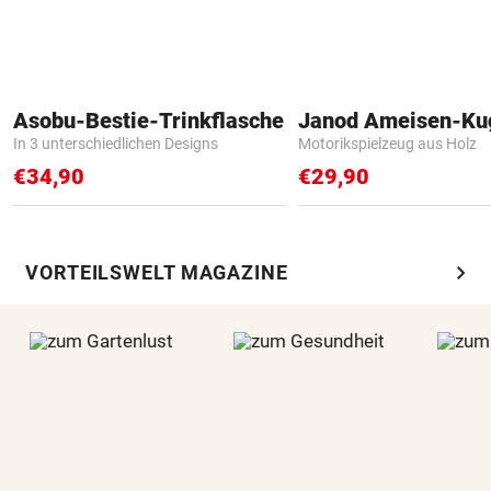
Asobu-Bestie-Trinkflasche
Janod Ameisen-Ku
In 3 unterschiedlichen Designs
Motorikspielzeug aus Holz
€34,90
€29,90
chevron_right
VORTEILSWELT MAGAZINE