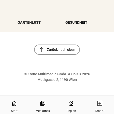
GARTENLUST
GESUNDHEIT
north
Zurück nach oben
© Krone Multimedia GmbH & Co KG 2026
Muthgasse 2, 1190 Wien
NaN%
home
pin_drop
Start
Mediathek
Region
Krone+