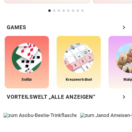
chevron_right
GAMES
Solitär
Kreuzworträtsel
Mahj
chevron_right
VORTEILSWELT „ALLE ANZEIGEN“