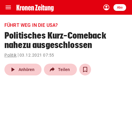
menu
account_circle
Navigation
Anmelden
Abo
close
Schließen
ein-/ausklappen
FÜHRT WEG IN DIE USA?
Abonnieren
Politisches Kurz-Comeback
nahezu ausgeschlossen
account_circle
arrow_right
Anmelden
Politik
03.12.2021 07:55
pin_drop
arrow_right
Bundesland auswäh
Wien
play_arrow
Anhören
Teilen
bookmark
Merkliste
Suchbegriff
search
eingeben