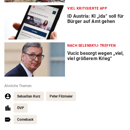
VIEL KRITISIERTE APP
ID Austria: KI „ida“ soll für
Bürger auf Amt gehen
NACH SELENSKYJ-TREFFEN
Vucic besorgt wegen „viel,
viel größerem Krieg“
Ähnliche Themen
Sebastian Kurz
Peter Filzmaier
ÖVP
Comeback