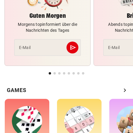
Guten Morgen
Br
Morgens topinformiert über die
Abends topin
Nachrichten des Tages
Nachrich
send
E-Mail
E-Mail
Abschicken
chevron_right
GAMES