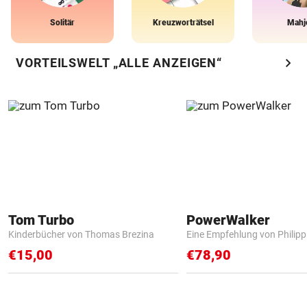
Solitär
Kreuzworträtsel
Mahj
chevron_right
VORTEILSWELT „ALLE ANZEIGEN“
Tom Turbo
PowerWalker
Kinderbücher von Thomas Brezina
Eine Empfehlung von Philip
€15,00
€78,90