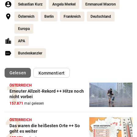
Sebastian Kurz
Angela Merkel
Emmanuel Macron
Österreich
Berlin
Frankreich
Deutschland
Europa
APA
Bundeskanzler
(ausgewählt)
Gelesen
Kommentiert
ÖSTERREICH
Erneuter Allzeit-Rekord ++ Hitze noch
nicht vorbei
157.871
mal gelesen
ÖSTERREICH
Das waren die heißesten Orte ++ So
geht es weiter