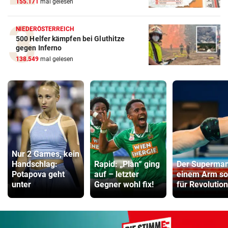
155.171
mal gelesen
NIEDERÖSTERREICH
500 Helfer kämpfen bei Gluthitze
gegen Inferno
138.549
mal gelesen
Nur 2 Games, kein
Handschlag:
Rapid: „Plan“ ging
Der Superman
Potapova geht
auf – letzter
einem Arm so
unter
Gegner wohl fix!
für Revolution