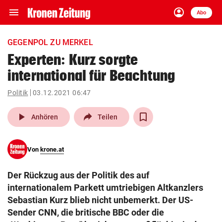
menu
account_circle
Navigation
Anmelden
Abo
close
Schließen
ein-/ausklappen
GEGENPOL ZU MERKEL
Abonnieren
Experten: Kurz sorgte
international für Beachtung
account_circle
arrow_right
Anmelden
Politik
03.12.2021 06:47
pin_drop
arrow_right
Bundesland auswäh
Wien
play_arrow
Anhören
Teilen
bookmark
Merkliste
Von
krone.at
Suchbegriff
search
Der Rückzug aus der Politik des auf
eingeben
internationalem Parkett umtriebigen Altkanzlers
Sebastian Kurz blieb nicht unbemerkt. Der US-
Sender CNN, die britische BBC oder die