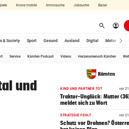
piele
Krone mobile
Immosuche
Jobsuche
Bazar
search
account_circle
Menü aufklappen
Suchen
s & Society
Sport
Gesund
Ausland
Digital
Motor
Wir
rt
Service
Kärnten Podcast
Videos
Herzensmensch Kärnten
Wet
len
Kärnten
tal und
KIND UND PARTNER TOT
vor 2
Traktor-Unglück: Mutter (36
meldet sich zu Wort
STRATEGIE FEHLT
vor 2
Schutz vor Drohnen? Österr