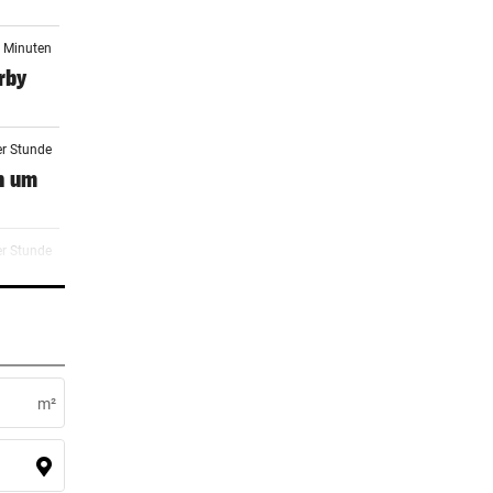
9 Minuten
rby
er Stunde
n um
er Stunde
er Stunde
m²
er Stunde
k