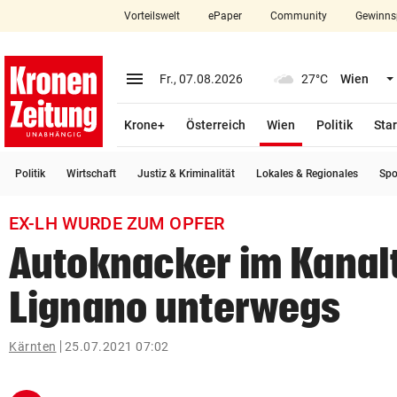
Vorteilswelt
ePaper
Community
Gewinns
close
Schließen
menu
Menü aufklappen
Fr., 07.08.2026
27°C
Wien
Abonnieren
(ausgewählt)
Krone+
Österreich
Wien
Politik
Star
account_circle
arrow_right
Anmelden
Politik
Wirtschaft
Justiz & Kriminalität
Lokales & Regionales
Spo
pin_drop
arrow_right
Bundesland auswäh
Wien
EX-LH WURDE ZUM OPFER
bookmark
Merkliste
Autoknacker im Kanal
Lignano unterwegs
Suchbegriff
search
eingeben
Kärnten
25.07.2021 07:02