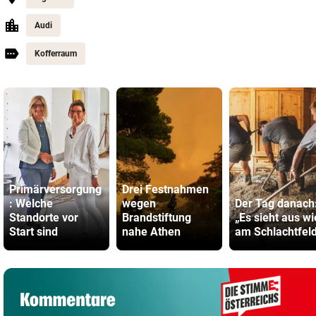
Audi
Kofferraum
Primärversorgung
Drei Festnahmen
: Welche
wegen
Der Tag danach
Standorte vor
Brandstiftung
„Es sieht aus wi
Start sind
nahe Athen
am Schlachtfel