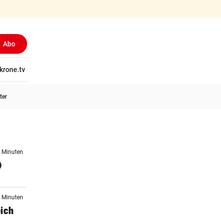
Abo
tschaft
krone.tv
Wissen
Gericht
Kolumnen
Freizeit
Reise
Ti
ter
1 Minuten
)
1 Minuten
eich