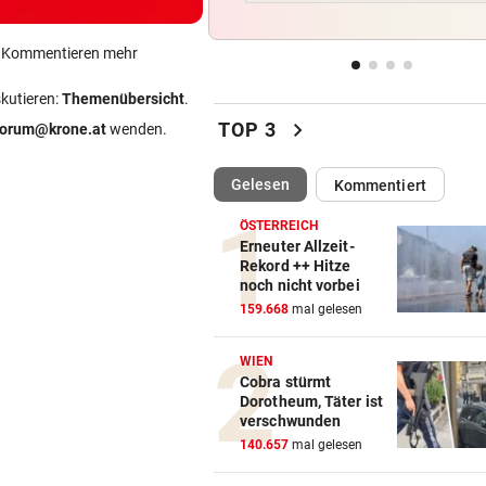
Lokalmatadorin und Tirol-
Youngster mit Sensation
ein Kommentieren mehr
IN PARIS VERHAFTET
vor 
skutieren:
Themenübersicht
.
Steirer (68) hatte zehn Kilo
chevron_right
TOP 3
forum@krone.at
wenden.
Kokain im Koffer
(ausgewählt)
Gelesen
Kommentiert
EU-MANDATAR ZU CEUTA:
vor 
„Etwas wie 2015 wird Europa
ÖSTERREICH
mehr passieren!“
Erneuter Allzeit-
Rekord ++ Hitze
noch nicht vorbei
WETTER IN ÖSTERREICH
vor 
159.668
mal gelesen
Hier kann es heute Nacht
ordentlich gewittern
WIEN
Cobra stürmt
Dorotheum, Täter ist
verschwunden
140.657
mal gelesen