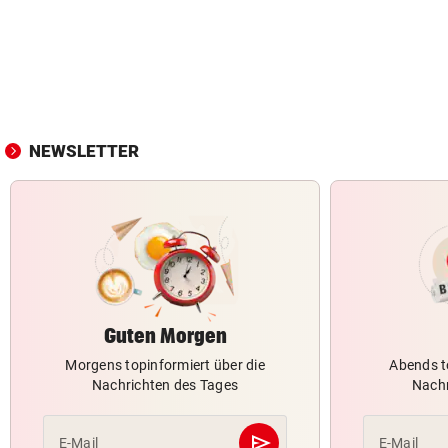
NEWSLETTER
Guten Morgen
Morgens topinformiert über die
Abends t
Nachrichten des Tages
Nachr
send
E-Mail
E-Mail