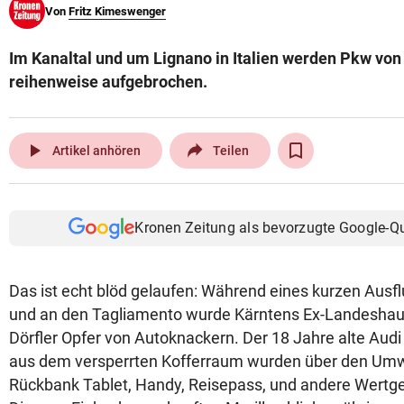
Von
Fritz Kimeswenger
© Krone Multimedia GmbH & Co KG 2026
Muthgasse 2, 1190 Wien
Im Kanaltal und um Lignano in Italien werden Pkw von
reihenweise aufgebrochen.
play_arrow
Artikel anhören
Teilen
Kronen Zeitung als bevorzugte Google-Q
Das ist echt blöd gelaufen: Während eines kurzen Ausf
und an den Tagliamento wurde Kärntens Ex-Landesha
Dörfler Opfer von Autoknackern. Der 18 Jahre alte Aud
aus dem versperrten Kofferraum wurden über den Um
Rückbank Tablet, Handy, Reisepass, und andere Wertg