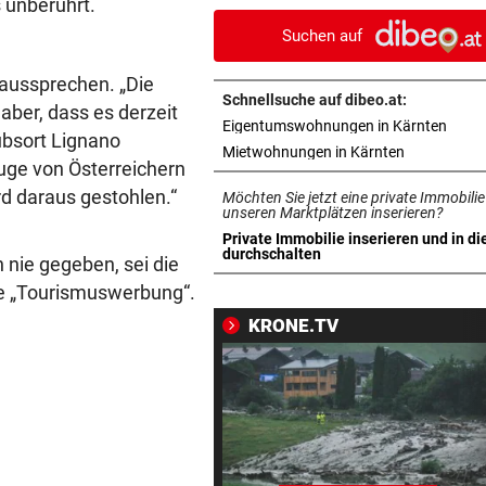
 unberührt.
eines Kult-Sponsors
Suchen auf
LIEFERING VERLIERT
vor ein
 aussprechen. „Die
Enttäuschende Zweitliga-
Schnellsuche auf dibeo.at:
 aber, dass es derzeit
Rückkehr nach Grödig
in ne
Eigentumswohnungen in Kärnten
ubsort Lignano
in neuem Ta
Mietwohnungen in Kärnten
2. LIGA – 2. RUNDE
vor ein
uge von Österreichern
Fehlstart komplett! Nächste 
ird daraus gestohlen.“
Möchten Sie jetzt eine private Immobilie
für St. Pölten
unseren Marktplätzen inserieren?
Private Immobilie inserieren und in di
in neuem Tab öffnen
durchschalten
 nie gegeben, sei die
WANDERER AUSGEFLOGEN
vor 
Wieder Muren nach Unwette
te „Tourismuswerbung“.
Dramatik im Valser Tal
KRONE.TV
IN GREENSBORO
vor 
Straka verpasst bei PGA-Tur
den Cut vorzeitig
SCHRIEB WM-GESCHICHTE
vor 