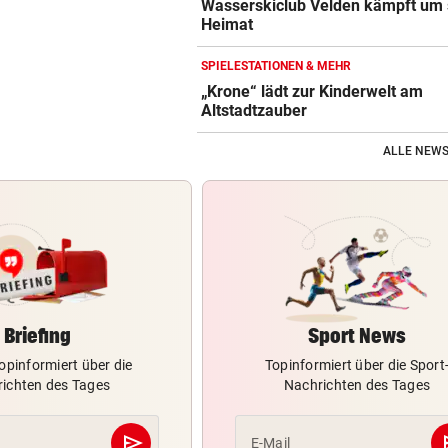
Wasserskiclub Velden kämpft um 
Heimat
SPIELESTATIONEN & MEHR
„Krone“ lädt zur Kinderwelt am
Altstadtzauber
ALLE NEWS
Briefing
Sport News
opinformiert über die
Topinformiert über die Sport
ichten des Tages
Nachrichten des Tages
send
s
E-Mail