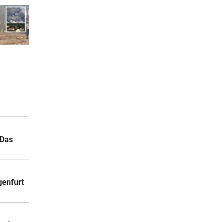
 Das
genfurt