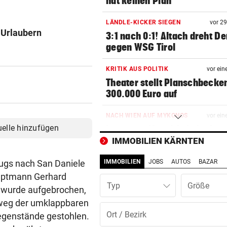
hat keinen Plan
LÄNDLE-KICKER SIEGEN
vor 2
 Urlaubern
3:1 nach 0:1! Altach dreht De
gegen WSG Tirol
KRITIK AUS POLITIK
vor ein
Theater stellt Planschbecke
300.000 Euro auf
NACH WIEN AUF MYKONOS
vor ein
uelle hinzufügen
Luxus am Meer! Sabalenka
gewährt private Einblicke
IMMOBILIEN KÄRNTEN
lugs nach San Daniele
IMMOBILIEN
JOBS
AUTOS
BAZAR
„IHR SEID DER HAMMER!“
vor ein
Feuerwehr befreite Kalb aus
uptmann Gerhard
Typ
misslicher Lage
i wurde aufgebrochen,
weg der umklappbaren
FUSSBALL-FANS FEIERN
vor ein
egenstände gestohlen.
Hochgefühle dank Comebac