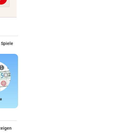
Abschicken
 Spiele
u
Snake
zeigen