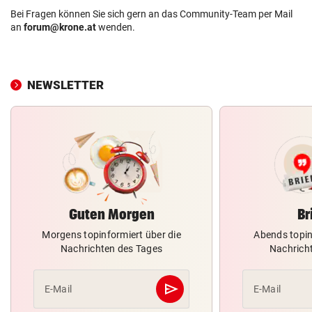
Bei Fragen können Sie sich gern an das Community-Team per Mail
an
forum@krone.at
wenden.
NEWSLETTER
Guten Morgen
Br
Morgens topinformiert über die
Abends topin
Nachrichten des Tages
Nachrich
send
E-Mail
E-Mail
Abschicken