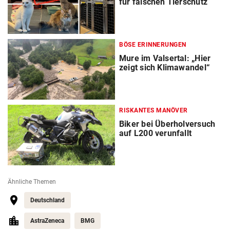
für falschen Tierschutz
BÖSE ERINNERUNGEN
Mure im Valsertal: „Hier
zeigt sich Klimawandel“
RISKANTES MANÖVER
Biker bei Überholversuch
auf L200 verunfallt
Ähnliche Themen
Deutschland
AstraZeneca
BMG