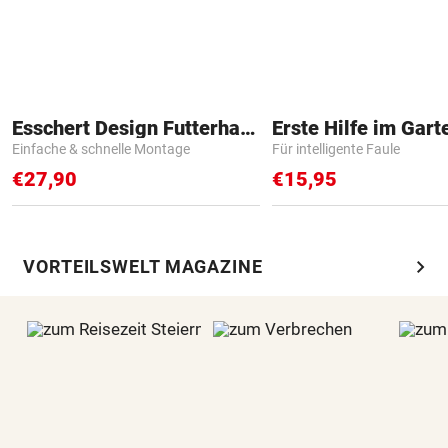
Esschert Design Futterhaus
Erste Hilfe im Gart
Einfache & schnelle Montage
Für intelligente Faule
€27,90
€15,95
chevron_right
VORTEILSWELT MAGAZINE