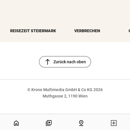
REISEZEIT STEIERMARK
VERBRECHEN
north
Zurück nach oben
© Krone Multimedia GmbH & Co KG 2026
Muthgasse 2, 1190 Wien
NaN%
home
pin_drop