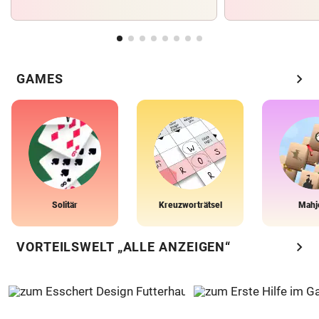
chevron_right
GAMES
Solitär
Kreuzworträtsel
Mahj
chevron_right
VORTEILSWELT „ALLE ANZEIGEN“