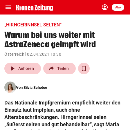
menu
account_circle
Navigation
Anmelden
Abo
close
Schließen
ein-/ausklappen
„HIRNGERINNSEL SELTEN“
Abonnieren
Warum bei uns weiter mit
AstraZeneca geimpft wird
account_circle
arrow_right
Anmelden
Österreich
02.04.2021 10:30
pin_drop
arrow_right
Bundesland auswäh
Wien
play_arrow
Anhören
Teilen
bookmark
Merkliste
Von
Silvia Schober
Suchbegriff
search
Das Nationale Impfgremium empfiehlt weiter den
eingeben
Einsatz laut Impfplan, auch ohne
Altersbeschränkungen. Hirngerinnsel seien
„äußerst selten und gut behandelbar“, sagt Maria