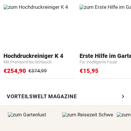
Hochdruckreiniger K 4
Erste Hilfe im Gart
Mit PremiumFlex-Schlauch
Für intelligente Faule
€254,90
€15,95
€374,99
chevron_right
VORTEILSWELT MAGAZINE