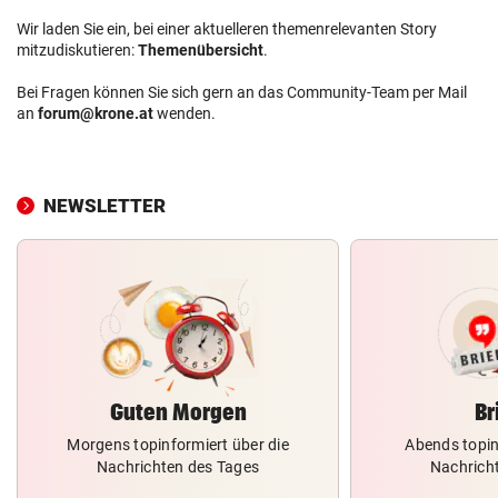
Wir laden Sie ein, bei einer aktuelleren themenrelevanten Story
mitzudiskutieren:
Themenübersicht
.
Bei Fragen können Sie sich gern an das Community-Team per Mail
an
forum@krone.at
wenden.
NEWSLETTER
Guten Morgen
Br
Morgens topinformiert über die
Abends topin
Nachrichten des Tages
Nachrich