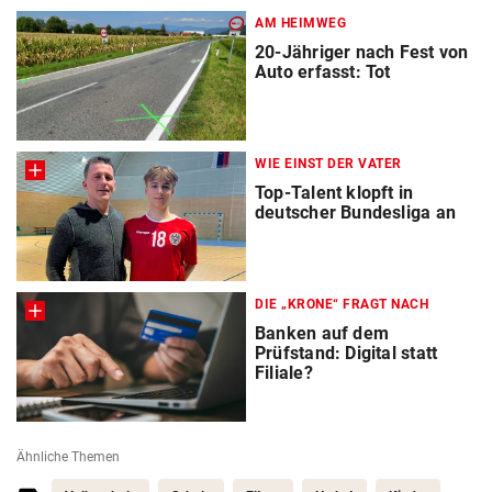
AM HEIMWEG
20-Jähriger nach Fest von
Auto erfasst: Tot
WIE EINST DER VATER
Top-Talent klopft in
deutscher Bundesliga an
DIE „KRONE“ FRAGT NACH
Banken auf dem
Prüfstand: Digital statt
Filiale?
Ähnliche Themen