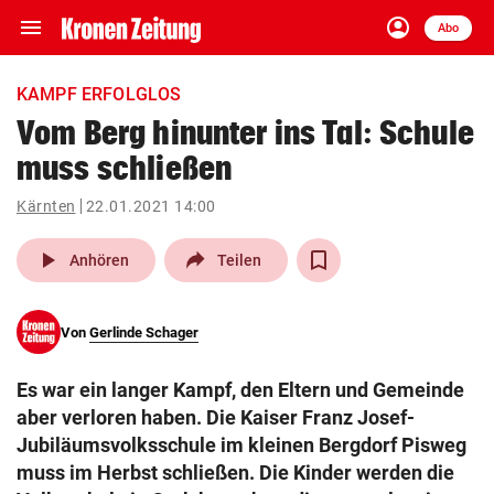
menu
account_circle
Navigation
Anmelden
Abo
close
Schließen
ein-/ausklappen
KAMPF ERFOLGLOS
Abonnieren
Vom Berg hinunter ins Tal: Schule
muss schließen
account_circle
arrow_right
Anmelden
Kärnten
22.01.2021 14:00
pin_drop
arrow_right
Bundesland auswäh
Wien
play_arrow
Anhören
Teilen
bookmark
Merkliste
Von
Gerlinde Schager
Suchbegriff
search
Es war ein langer Kampf, den Eltern und Gemeinde
eingeben
aber verloren haben. Die Kaiser Franz Josef-
Jubiläumsvolksschule im kleinen Bergdorf Pisweg
muss im Herbst schließen. Die Kinder werden die