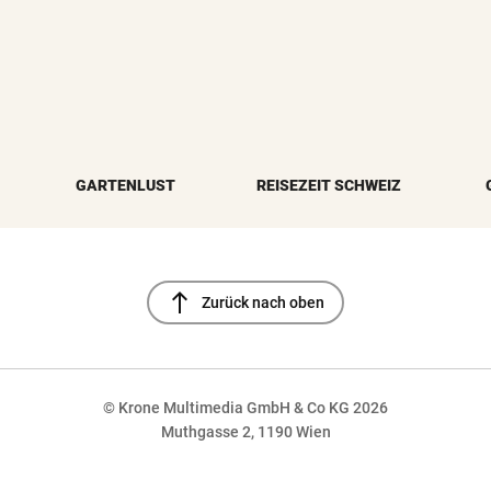
GARTENLUST
REISEZEIT SCHWEIZ
north
Zurück nach oben
© Krone Multimedia GmbH & Co KG 2026
Muthgasse 2, 1190 Wien