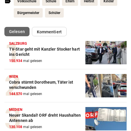
Volksschule
Schule
Eltern
Herbst
Kinder
Bürgermeister
Schüler
(ausgewählt)
Gelesen
Kommentiert
SALZBURG
TV-Star geht mit Kanzler Stocker hart
ins Gericht
150.934
mal gelesen
WIEN
Cobra stürmt Dorotheum, Täter ist
verschwunden
144.570
mal gelesen
MEDIEN
Neuer Skandal! ORF dreht Haushalten
Antennen ab
130.108
mal gelesen