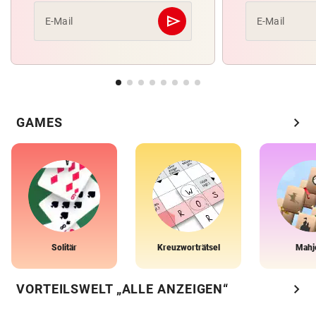
send
E-Mail
E-Mail
Abschicken
chevron_right
GAMES
Solitär
Kreuzworträtsel
Mahj
chevron_right
VORTEILSWELT „ALLE ANZEIGEN“