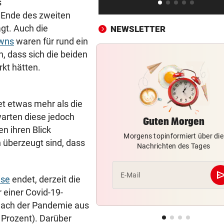
s
Wieder Muren nach Unwette
 Ende des zweiten
Dramatik im Valser Tal
t. Auch die
NEWSLETTER
IN GREENSBORO
vor ein
owns
waren für rund ein
Straka verpasst bei PGA-Tur
n, dass sich die beiden
den Cut vorzeitig
kt hätten.
SCHRIEB WM-GESCHICHTE
vor ein
Bayern kassiert Millionen – 
et etwas mehr als die
Transfer-Clou
warten diese jedoch
Guten Morgen
en ihren Blick
AUFREGUNG IM NETZ
vor ein
Morgens topinformiert über die
 überzeugt sind, dass
Spider-Man im BMW-Cockpit
Nachrichten des Tages
Anwalt auf den Plan
se
E-Mail
TROTZ ENTSCHULDIGUNG
vor ein
ise
endet, derzeit die
Sager wirkt nach: Mütter-
 einer Covid-19-
Aufstand gegen Kanzler
 nach der Pandemie aus
8 Prozent). Darüber
SCHLÜSSEL IM PKW
vor ein