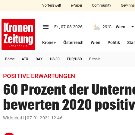
Vorteilswelt
ePaper
Community
Gewinns
close
Schließen
menu
Menü aufklappen
Fr., 07.08.2026
29°C
Wien
Abonnieren
Krone+
Österreich
Wien
Politik
Star
account_circle
arrow_right
Anmelden
Börse
ATX
DAX
US 30
EUR/USD
Bitcoin
pin_drop
arrow_right
Bundesland auswäh
Wien
POSITIVE ERWARTUNGEN
bookmark
Merkliste
60 Prozent der Unter
bewerten 2020 positi
Suchbegriff
search
eingeben
Wirtschaft
07.01.2021 12:46