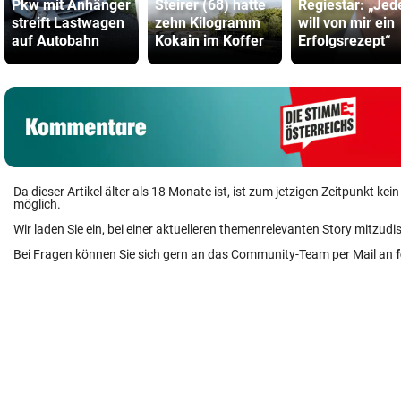
Pkw mit Anhänger
Steirer (68) hatte
Regiestar: „Jed
streift Lastwagen
zehn Kilogramm
will von mir ein
auf Autobahn
Kokain im Koffer
Erfolgsrezept“
Da dieser Artikel älter als 18 Monate ist, ist zum jetzigen Zeitpunkt k
möglich.
Wir laden Sie ein, bei einer aktuelleren themenrelevanten Story mitzudi
Bei Fragen können Sie sich gern an das Community-Team per Mail an