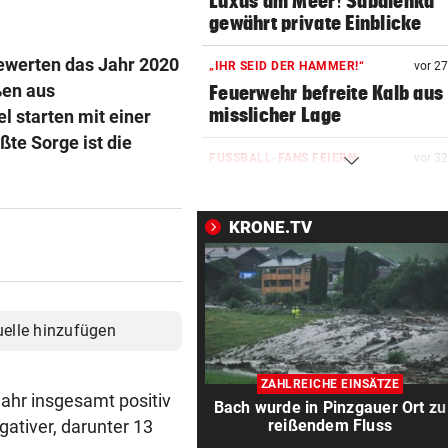
Luxus am Meer! Sabalenka
gewährt private Einblicke
ewerten das Jahr 2020
„IHR SEID DER HAMMER!“
vor 2
en aus
Feuerwehr befreite Kalb aus
misslicher Lage
l starten mit einer
ßte Sorge ist die
FUSSBALL-FANS FEIERN
vor 3
Hochgefühle dank Comebac
eines Kult-Sponsors
KRONE.TV
LIEFERING VERLIERT
vor 3
Enttäuschende Zweitliga-
Rückkehr nach Grödig
uelle hinzufügen
2. LIGA – 2. RUNDE
vor 4
Fehlstart komplett! Nächste 
ZAHLREICHE EINSÄTZE
für St. Pölten
hr insgesamt positiv
Bach wurde in Pinzgauer Ort zu
gativer, darunter 13
reißendem Fluss
WANDERER AUSGEFLOGEN
vor ein