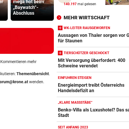
er
mega hot beim
: Welche
Sager wirkt
WETTER IN ÖSTERREICH
vor 
140.197
mal gelesen
„Baywatch“-
Standorte vor
Mütter-Auf
Hier kann es heute Nacht
Abschluss
Start sind
gegen Kanz
ordentlich gewittern
MEHR WIRTSCHAFT
WK-LEITER RAUSGEWORFEN
RED BULL SALZBURG/WAC
vor 
Aussagen von Thaler sorgen vor G
Verhounig mit Klausel, Verhä
für Staunen
am Prüfstand
TIERSCHÜTZER GESCHOCKT
VARIABLE OFFENSIVE
vor 
Mit Versorgung überfordert: 400
ein Kommentieren mehr
Rapids System? „Lassen de
Schweine verendet
Jungs alle Freiheiten!“
skutieren:
Themenübersicht
.
EINFUHREN STEIGEN
forum@krone.at
wenden.
Energieimport treibt Österreichs
Handelsdefizit an
„KLARE MASSSTÄBE“
Benko-Villa als Luxushotel? Das s
Stadt
SEIT ANFANG 2023