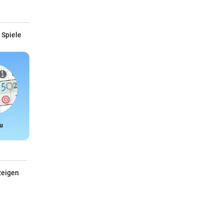
 Spiele
u
Snake
zeigen