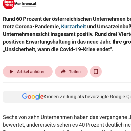
Von
krone.at
© Krone Multimedia GmbH & Co KG 2026
Muthgasse 2, 1190 Wien
Rund 60 Prozent der österreichischen Unternehmen b
trotz Corona-Pandemie,
Kurzarbeit
und Umsatzeinbuß
Unternehmenssicht insgesamt positiv. Rund drei Vierte
positiven Erwartungshaltung in das neue Jahr. Ihre grö
„Unsicherheit, wann die Covid-19-Krise endet“.
play_arrow
Artikel anhören
Teilen
Kronen Zeitung als bevorzugte Google-Q
Sechs von zehn Unternehmen haben das vergangene Ja
bewertet, andererseits sehen es 40 Prozent deutlich ne