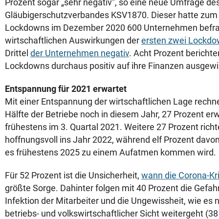
Prozent sogar „sehr negativ“, so eine neue Umfrage de
Gläubigerschutzverbandes KSV1870. Dieser hatte zum
Lockdowns im Dezember 2020 600 Unternehmen befrag
wirtschaftlichen Auswirkungen der
ersten zwei Lockd
Drittel
der Unternehmen negativ
. Acht Prozent berichte
Lockdowns durchaus positiv auf ihre Finanzen ausgewir
Entspannung für 2021 erwartet
Mit einer Entspannung der wirtschaftlichen Lage rechn
Hälfte der Betriebe noch in diesem Jahr, 27 Prozent er
frühestens im 3. Quartal 2021. Weitere 27 Prozent richt
hoffnungsvoll ins Jahr 2022, während elf Prozent davon
es frühestens 2025 zu einem Aufatmen kommen wird.
Für 52 Prozent ist die Unsicherheit,
wann die Corona-Kr
größte Sorge. Dahinter folgen mit 40 Prozent die Gefahr
Infektion der Mitarbeiter und die Ungewissheit, wie es
betriebs- und volkswirtschaftlicher Sicht weitergeht (3