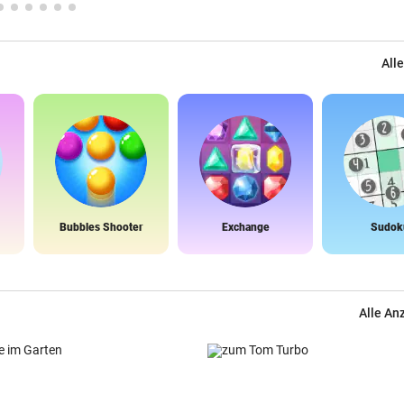
Alle
Bubbles Shooter
Exchange
Sudok
Alle An