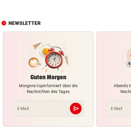
NEWSLETTER
Guten Morgen
Morgens topinformiert über die
Abends t
Nachrichten des Tages
Nachr
send
E-Mail
E-Mail
Abschicken