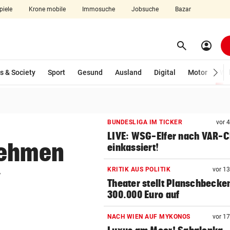
piele
Krone mobile
Immosuche
Jobsuche
Bazar
search
account_circle
Menü aufklappen
Suchen
s & Society
Sport
Gesund
Ausland
Digital
Motor
Wir
len
BUNDESLIGA IM TICKER
vor 
LIVE: WSG-Elfer nach VAR-
nehmen
einkassiert!
v
KRITIK AUS POLITIK
vor 1
Theater stellt Planschbecke
300.000 Euro auf
NACH WIEN AUF MYKONOS
vor 1