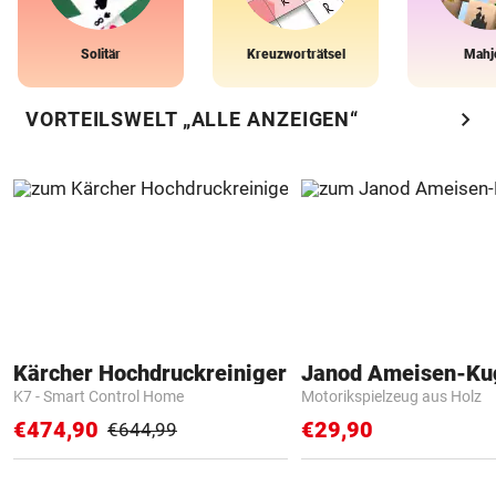
Solitär
Kreuzworträtsel
Mahj
chevron_right
VORTEILSWELT „ALLE ANZEIGEN“
Kärcher Hochdruckreiniger
Janod Ameisen-Ku
K7 - Smart Control Home
Motorikspielzeug aus Holz
€474,90
€29,90
€644,99