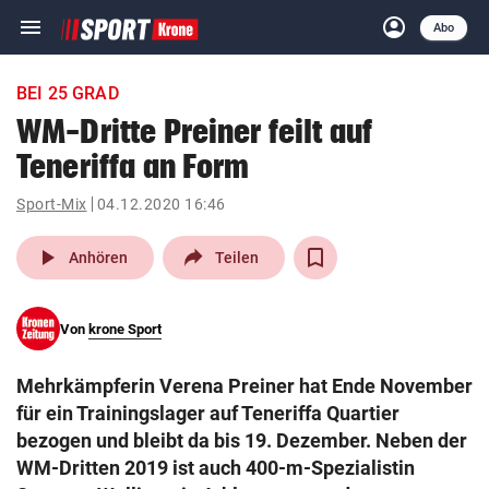
menu
account_circle
Navigation
Anmelden
Abo
close
Schließen
ein-/ausklappen
BEI 25 GRAD
Abonnieren
WM-Dritte Preiner feilt auf
Teneriffa an Form
account_circle
arrow_right
Anmelden
Sport-Mix
04.12.2020 16:46
pin_drop
arrow_right
Bundesland auswäh
Wien
play_arrow
Anhören
Teilen
bookmark
Merkliste
Von
krone Sport
Suchbegriff
search
Mehrkämpferin Verena Preiner hat Ende November
eingeben
für ein Trainingslager auf Teneriffa Quartier
bezogen und bleibt da bis 19. Dezember. Neben der
WM-Dritten 2019 ist auch 400-m-Spezialistin