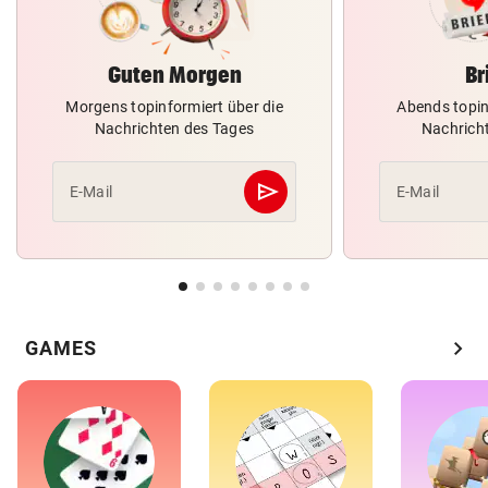
Guten Morgen
Br
Morgens topinformiert über die
Abends topin
Nachrichten des Tages
Nachrich
send
E-Mail
E-Mail
Abschicken
chevron_right
GAMES