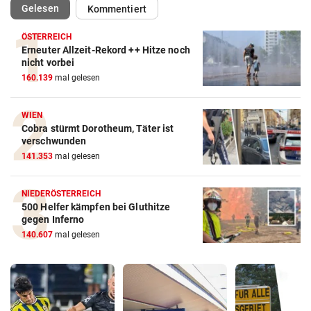
(ausgewählt)
Gelesen
Kommentiert
ÖSTERREICH
Erneuter Allzeit-Rekord ++ Hitze noch
nicht vorbei
160.139
mal gelesen
WIEN
Cobra stürmt Dorotheum, Täter ist
verschwunden
141.353
mal gelesen
NIEDERÖSTERREICH
500 Helfer kämpfen bei Gluthitze
gegen Inferno
140.607
mal gelesen