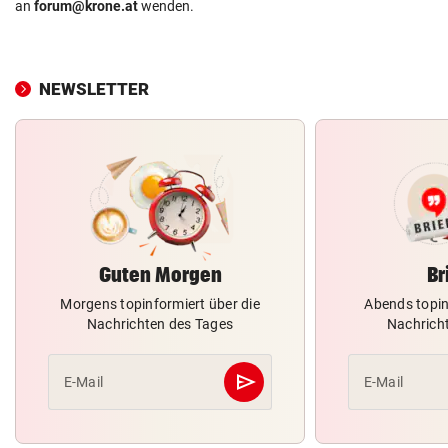
an
forum@krone.at
wenden.
NEWSLETTER
Guten Morgen
Br
Morgens topinformiert über die
Abends topin
Nachrichten des Tages
Nachrich
send
E-Mail
E-Mail
Abschicken