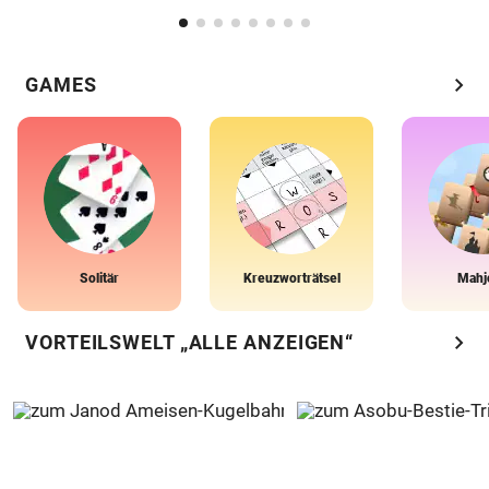
chevron_right
GAMES
Solitär
Kreuzworträtsel
Mahj
chevron_right
VORTEILSWELT „ALLE ANZEIGEN“