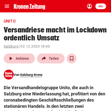
menu
account_circle
Navigation
Anmelden
Abo
close
Schließen
ein-/ausklappen
UNITO
Abonnieren
Versandriese macht im Lockdown
ordentlich Umsatz
account_circle
arrow_right
Anmelden
Salzburg
02.12.2020 18:40
pin_drop
arrow_right
Bundesland auswäh
Wien
play_arrow
Anhören
Teilen
bookmark
Merkliste
Von
Salzburg-Krone
Suchbegriff
search
Die Versandhandelsgruppe Unito, die auch in
eingeben
Salzburg eine Niederlassung hat, profitiert von den
coronabedingten Geschäftsschließungen des
stationären Handels. In den letzten zwei