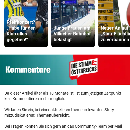
Pfeifkonzert?
„Habe für den
Junge Frauen am
Neuer Anlauf
Klub alles
Villacher Bahnhof
„Stau-Flüchtl
gegeben!“
belästigt
zu verbannen
Da dieser Artikel älter als 18 Monate ist, ist zum jetzigen Zeitpunkt
kein Kommentieren mehr möglich.
Wir laden Sie ein, bei einer aktuelleren themenrelevanten Story
mitzudiskutieren:
Themenübersicht
.
Bei Fragen können Sie sich gern an das Community-Team per Mail