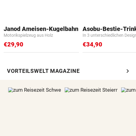
Janod Ameisen-Kugelbahn
Asobu-Bestie-Trin
Motorikspielzeug aus Holz
In 3 unterschiedlichen Desig
€29,90
€34,90
chevron_right
VORTEILSWELT MAGAZINE