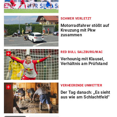
SCHWER VERLETZT
Motorradfahrer stößt auf
Kreuzung mit Pkw
zusammen
RED BULL SALZBURG/WAC
Verhounig mit Klausel,
Verhältnis am Prüfstand
VERHEERENDE UNWETTER
Der Tag danach: „Es sieht
aus wie am Schlachtfeld“