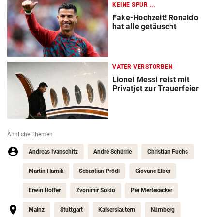
KEINE SPUR ...
Fake-Hochzeit! Ronaldo
hat alle getäuscht
VATER VERSTORBEN
Lionel Messi reist mit
Privatjet zur Trauerfeier
Ähnliche Themen
Andreas Ivanschitz
André Schürrle
Christian Fuchs
Martin Harnik
Sebastian Prödl
Giovane Elber
Erwin Hoffer
Zvonimir Soldo
Per Mertesacker
Mainz
Stuttgart
Kaiserslautern
Nürnberg