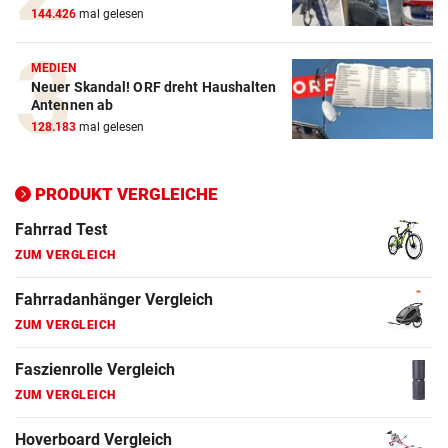
144.426
mal gelesen
E-Bike Vergleich
ZUM VERGLEICH
MEDIEN
Neuer Skandal! ORF dreht Haushalten
Elektro-Scooter Vergleich
Antennen ab
ZUM VERGLEICH
128.183
mal gelesen
Ergometer Vergleich
ZUM VERGLEICH
PRODUKT VERGLEICHE
Fahrrad Test
ZUM VERGLEICH
Fahrradanhänger Vergleich
ZUM VERGLEICH
Faszienrolle Vergleich
ZUM VERGLEICH
Hoverboard Vergleich