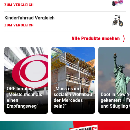
ZUM VERGLEICH
Kinderfahrrad Vergleich
ZUM VERGLEICH
Alle Produkte ansehen
ORF beruhigt:
„Muss es im
„Meiste mehr als
sozialen Wohnbau
Boot in New Y
einen
der Mercedes
gekentert – F
Empfangsweg“
sein?“
und Säugling 