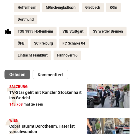
Hoffenheim
Mönchengladbach
Gladbach
Köln
Dortmund
TSG 1899 Hoffenheim
VfB Stuttgart
SV Werder Bremen
ÖFB
SC Freiburg
FC Schalke 04
Eintracht Frankfurt
Hannover 96
(ausgewählt)
Gelesen
Kommentiert
SALZBURG
TV-Star geht mit Kanzler Stocker hart
Action-Cam Vergleich
ins Gericht
149.708
mal gelesen
ZUM VERGLEICH
Crosstrainer Vergleich
WIEN
Cobra stürmt Dorotheum, Täter ist
ZUM VERGLEICH
verschwunden