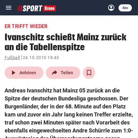
menu
account_circle
Navigation
Anmelden
Abo
close
Schließen
ein-/ausklappen
ER TRIFFT WIEDER
Abonnieren
Ivanschitz schießt Mainz zurück
an die Tabellenspitze
account_circle
arrow_right
Anmelden
Fußball
24.10.2010 19:43
pin_drop
arrow_right
Bundesland auswäh
Wien
play_arrow
Anhören
Teilen
bookmark
Merkliste
Andreas Ivanschitz hat Mainz 05 zurück an die
Spitze der deutschen Bundesliga geschossen. Der
Suchbegriff
Burgenländer, der in der 68. Minute auf den Platz
search
eingeben
kam und zuvor ein Jahr lang keinen Treffer erzielte,
traf schon zwei Minuten später nach Vorarbeit des
ebenfalls eingewechselten Andre Schürrle zum 1:0-