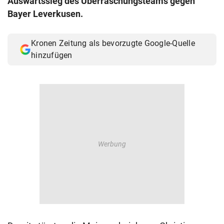
Auswärtssieg des Überraschungsteams gegen
© Krone Multimedia GmbH & Co KG 2026
Bayer Leverkusen.
Muthgasse 2, 1190 Wien
Kronen Zeitung als bevorzugte Google-Quelle
hinzufügen