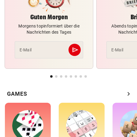
Guten Morgen
Br
Morgens topinformiert über die
Abends topin
Nachrichten des Tages
Nachrich
send
E-Mail
E-Mail
Abschicken
chevron_right
GAMES