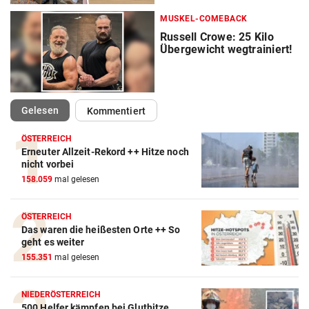
MUSKEL-COMEBACK
Russell Crowe: 25 Kilo
Übergewicht wegtrainiert!
(ausgewählt)
Gelesen
Kommentiert
ÖSTERREICH
Erneuter Allzeit-Rekord ++ Hitze noch
nicht vorbei
158.059
mal gelesen
ÖSTERREICH
Das waren die heißesten Orte ++ So
geht es weiter
155.351
mal gelesen
NIEDERÖSTERREICH
500 Helfer kämpfen bei Gluthitze