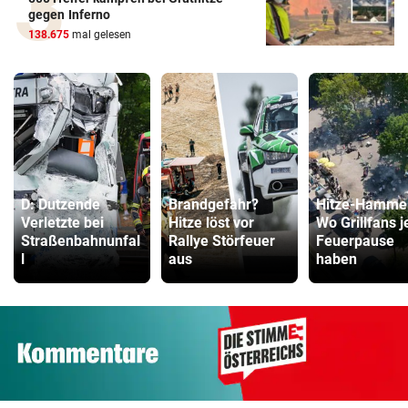
gegen Inferno
138.675
mal gelesen
D: Dutzende
Brandgefahr?
Hitze-Hamme
Verletzte bei
Hitze löst vor
Wo Grillfans j
Straßenbahnunfal
Rallye Störfeuer
Feuerpause
l
aus
haben