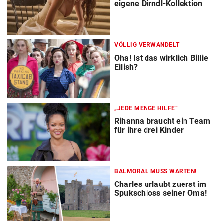
eigene Dirndl-Kollektion
VÖLLIG VERWANDELT
Oha! Ist das wirklich Billie
Eilish?
„JEDE MENGE HILFE“
Rihanna braucht ein Team
für ihre drei Kinder
BALMORAL MUSS WARTEN!
Charles urlaubt zuerst im
Spukschloss seiner Oma!