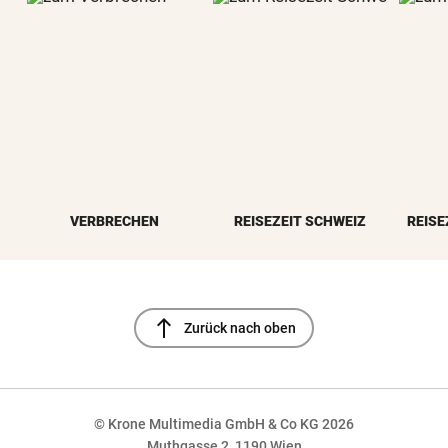
VERBRECHEN
REISEZEIT SCHWEIZ
REISE
north
Zurück nach oben
© Krone Multimedia GmbH & Co KG 2026
Muthgasse 2, 1190 Wien