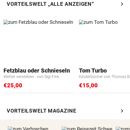
chevron_right
VORTEILSWELT „ALLE ANZEIGEN“
Fetzblau oder Schnieseln
Tom Turbo
Wetter verstehen - von Sigi Fink
Kinderbücher von Thomas B
€25,00
€15,00
chevron_right
VORTEILSWELT MAGAZINE