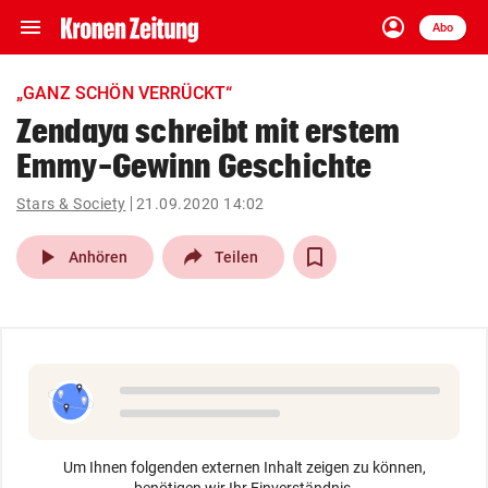
menu
account_circle
Navigation
Anmelden
Abo
close
Schließen
ein-/ausklappen
„GANZ SCHÖN VERRÜCKT“
Abonnieren
Zendaya schreibt mit erstem
Emmy-Gewinn Geschichte
account_circle
arrow_right
Anmelden
Stars & Society
21.09.2020 14:02
pin_drop
arrow_right
Bundesland auswäh
Wien
play_arrow
Anhören
Teilen
bookmark
Merkliste
Suchbegriff
search
eingeben
Um Ihnen folgenden externen Inhalt zeigen zu können,