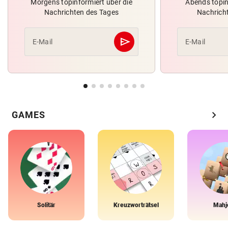
Morgens topinformiert über die
Abends topin
Nachrichten des Tages
Nachrich
send
E-Mail
E-Mail
Abschicken
chevron_right
GAMES
Solitär
Kreuzworträtsel
Mahj