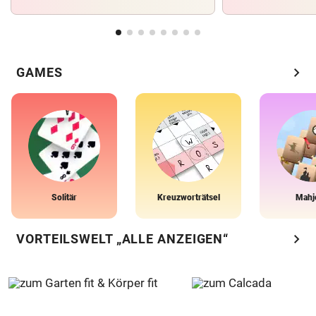
chevron_right
GAMES
Solitär
Kreuzworträtsel
Mahj
chevron_right
VORTEILSWELT „ALLE ANZEIGEN“