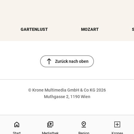
GARTENLUST
MOZART
north
Zurück nach oben
© Krone Multimedia GmbH & Co KG 2026
Muthgasse 2, 1190 Wien
NaN%
home
pin_drop
Start
Mediathek
Region
Krone+