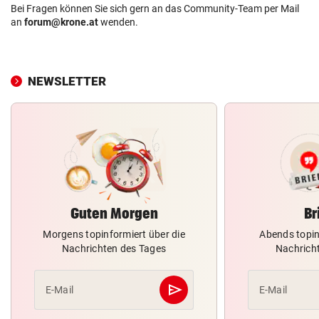
Bei Fragen können Sie sich gern an das Community-Team per Mail
an
forum@krone.at
wenden.
NEWSLETTER
Guten Morgen
Br
Morgens topinformiert über die
Abends topin
Nachrichten des Tages
Nachrich
send
E-Mail
E-Mail
Abschicken