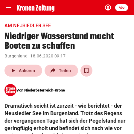
menu
account_circle
Navigation
Anmelden
Abo
close
Schließen
ein-/ausklappen
AM NEUSIEDLER SEE
Abonnieren
Niedriger Wasserstand macht
Booten zu schaffen
account_circle
arrow_right
Anmelden
Burgenland
18.06.2020 09:17
pin_drop
arrow_right
Bundesland auswäh
Wien
play_arrow
Anhören
Teilen
bookmark
Merkliste
Von
Niederösterreich-Krone
Suchbegriff
search
Dramatisch seicht ist zurzeit - wie berichtet - der
eingeben
Neusiedler See im Burgenland. Trotz des Regens
der vergangenen Tage hat sich der Pegelstand nur
geringfügig erholt und befindet sich nach wie vor