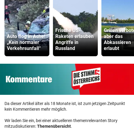
Frische US-
Grillen verbot
Auto flog in Ache!
Raketen erlauben
aber das
„Kein normaler
Angriffe in
Abkassieren
Verkehrsunfall“
Russland
erlaubt
Da dieser Artikel älter als 18 Monate ist, ist zum jetzigen Zeitpunkt
kein Kommentieren mehr möglich.
Wir laden Sie ein, bei einer aktuelleren themenrelevanten Story
mitzudiskutieren:
Themenübersicht
.