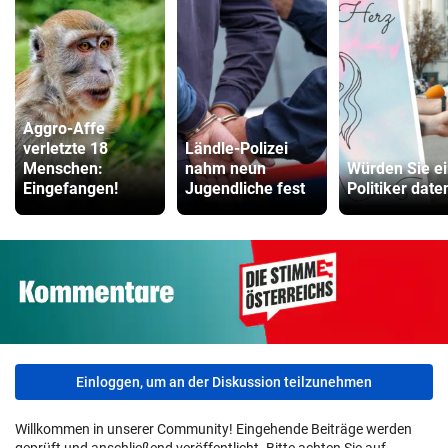
Aggro-Affe
verletzte 18
Ländle-Polizei
Menschen:
nahm neun
Würden Sie e
Eingefangen!
Jugendliche fest
Politiker date
Einloggen, um an der Diskussion teilzunehmen
Willkommen in unserer Community! Eingehende Beiträge werden
geprüft und anschließend veröffentlicht. Bitte achten Sie auf