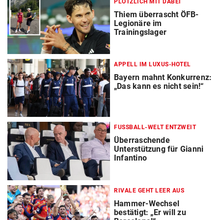
PLÖTZLICH MIT DABEI
Thiem überrascht ÖFB-
Legionäre im
Trainingslager
APPELL IM LUXUS-HOTEL
Bayern mahnt Konkurrenz:
„Das kann es nicht sein!“
FUSSBALL-WELT ENTZWEIT
Überraschende
Unterstützung für Gianni
Infantino
RIVALE GEHT LEER AUS
Hammer-Wechsel
bestätigt: „Er will zu