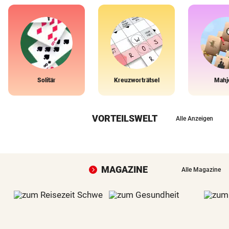
Solitär
Kreuzworträtsel
Mahj
VORTEILSWELT
Alle Anzeigen
MAGAZINE
Alle Magazine