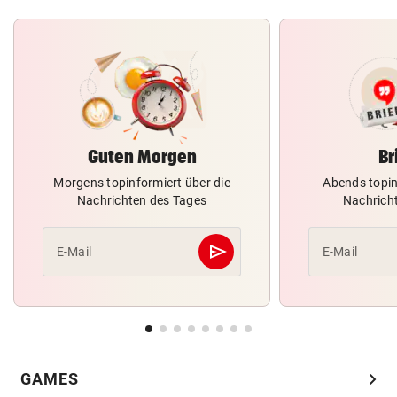
Guten Morgen
Br
Morgens topinformiert über die
Abends topin
Nachrichten des Tages
Nachrich
send
E-Mail
E-Mail
Abschicken
chevron_right
GAMES