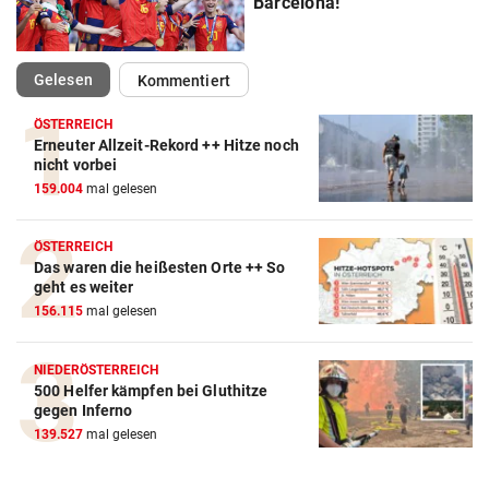
Barcelona!“
(ausgewählt)
Gelesen
Kommentiert
ÖSTERREICH
Erneuter Allzeit-Rekord ++ Hitze noch
Action-Cam Vergleich
nicht vorbei
159.004
mal gelesen
ZUM VERGLEICH
Crosstrainer Vergleich
ÖSTERREICH
Das waren die heißesten Orte ++ So
ZUM VERGLEICH
geht es weiter
156.115
mal gelesen
E-Bike Vergleich
ZUM VERGLEICH
NIEDERÖSTERREICH
500 Helfer kämpfen bei Gluthitze
Elektro-Scooter Vergleich
gegen Inferno
ZUM VERGLEICH
139.527
mal gelesen
Ergometer Vergleich