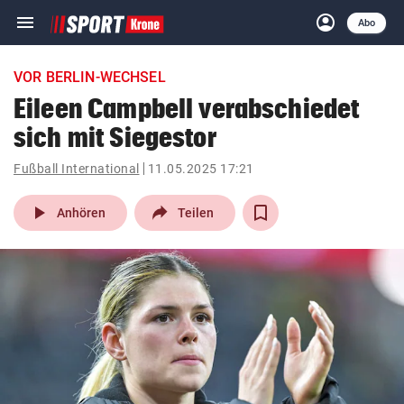
menu
account_circle
Navigation
Anmelden
Abo
close
Schließen
ein-/ausklappen
VOR BERLIN-WECHSEL
Abonnieren
Eileen Campbell verabschiedet
sich mit Siegestor
account_circle
arrow_right
Anmelden
Fußball International
11.05.2025 17:21
pin_drop
arrow_right
Bundesland auswäh
Wien
play_arrow
Anhören
Teilen
bookmark
Merkliste
Suchbegriff
search
eingeben