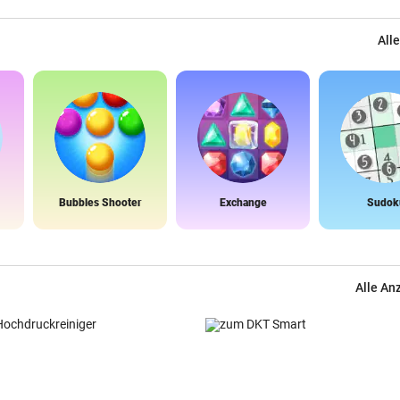
Alle
Bubbles Shooter
Exchange
Sudok
Alle An