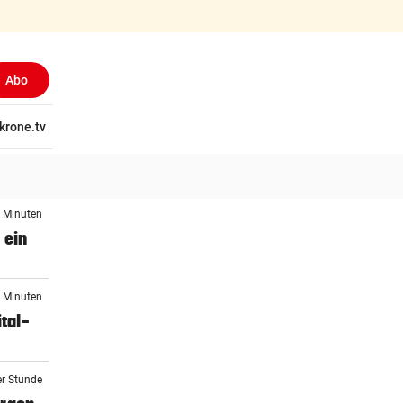
Abo
tschaft
krone.tv
Wissen
Gericht
Kolumnen
Freizeit
Reise
Ti
3 Minuten
 ein
3 Minuten
tal-
er Stunde