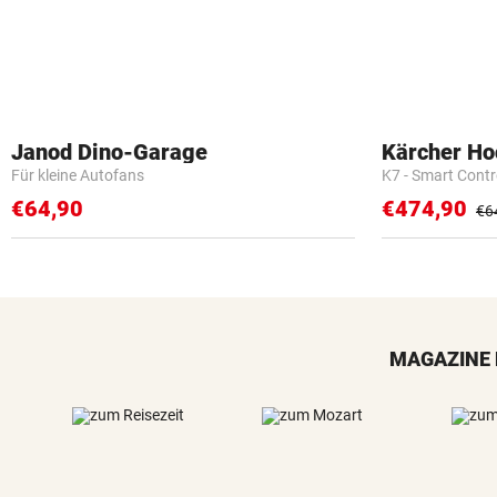
Janod Dino-Garage
Kärcher Ho
Für kleine Autofans
K7 - Smart Cont
€64,90
€474,90
€6
MAGAZINE 