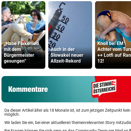
„Habe Fiakerlied
Knoll bei EM
mit dem
Auch in der
Achter vom Tu
Bürgermeister
Slowakei neuer
++ Lotfi auf Ra
gesungen“
Allzeit-Rekord
12!
Da dieser Artikel älter als 18 Monate ist, ist zum jetzigen Zeitpunkt k
möglich.
Wir laden Sie ein, bei einer aktuelleren themenrelevanten Story mitzudi
Bei Fragen können Sie sich gern an das Community-Team per Mail an