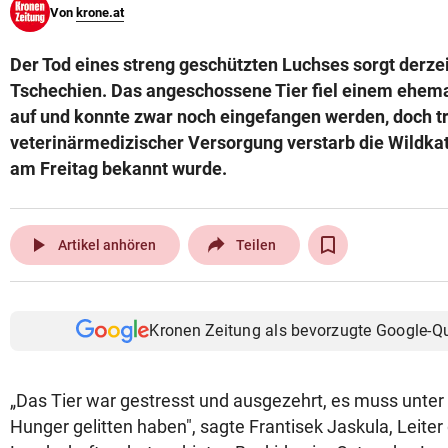
Von
krone.at
© Krone Multimedia GmbH & Co KG 2026
Muthgasse 2, 1190 Wien
Der Tod eines streng geschützten Luchses sorgt derze
Tschechien. Das angeschossene Tier fiel einem ehema
auf und konnte zwar noch eingefangen werden, doch t
veterinärmedizischer Versorgung verstarb die Wildkat
am Freitag bekannt wurde.
play_arrow
Artikel anhören
Teilen
Kronen Zeitung als bevorzugte Google-Q
„Das Tier war gestresst und ausgezehrt, es muss unte
Hunger gelitten haben", sagte Frantisek Jaskula, Leiter