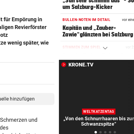
„Sah sehr schlimm aus“ – S
um Salzburg-Kicker
it für Empörung in
BULLEN-NOTEN IM DETAIL
vor ein
ligen Revierförster
Kapitän und „Zauber-
Zawie“glänzten bei Salzburg
rotz
ze wenig später, wie
STIMMEN ZUM SPIEL
vor 
Austria-Trainer Helm: „Das
uns besser!“
KRONE.TV
KUNDENDATEN BETROFFEN
vor 
Cyberangriff auf Wiener
Schmuckhändler Frey Wille
uelle hinzufügen
EUROPA-LEAGUE-QUALI
vor 
Joker Tabakovic führt Salzbu
WELTKATZENTAG
Last-Minute-Sieg
„Von den Schnurrhaaren bis zur
r Schmerzen und
Schwanzspitze“
 des
PALÄSTINENSER GETÖTET
vor 