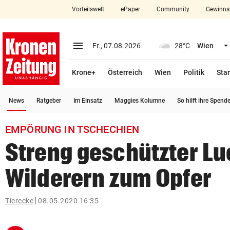
Vorteilswelt
ePaper
Community
Gewinns
close
Schließen
menu
Menü aufklappen
Fr., 07.08.2026
28°C
Wien
Abonnieren
Krone+
Österreich
Wien
Politik
Star
account_circle
arrow_right
Anmelden
(ausgewählt)
News
Ratgeber
Im Einsatz
Maggies Kolumne
So hilft ihre Spend
pin_drop
arrow_right
Bundesland auswäh
Wien
EMPÖRUNG IN TSCHECHIEN
bookmark
Merkliste
Streng geschützter Luc
Wilderern zum Opfer
Suchbegriff
search
eingeben
Tierecke
08.05.2020 16:35