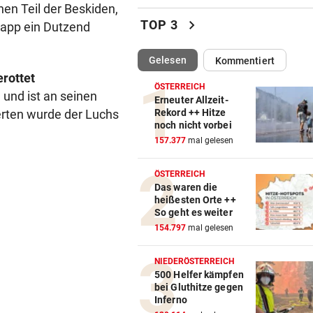
en Teil der Beskiden,
Katzentöter-Anwalt: „Nie so 
chevron_right
TOP 3
napp ein Dutzend
Hass begegnet“
(ausgewählt)
Gelesen
Kommentiert
TRUMP DROHT:
vor 
erottet
Lange Haftstrafen für Berich
ÖSTERREICH
 und ist an seinen
über Waffenengpässe
Erneuter Allzeit-
erten wurde der Luchs
Rekord ++ Hitze
noch nicht vorbei
CONFERENCE LEAGUE
vor 
157.377
mal gelesen
Sieg! Austria stößt die Tür z
Play-off weit auf
ÖSTERREICH
Das waren die
MITTEN IN HITZEWELLE
vor 
heißesten Orte ++
Irre! Salzburg – Pafos wegen
So geht es weiter
Sintflut unterbrochen
154.797
mal gelesen
RADSPORT
vor 
NIEDERÖSTERREICH
Reusser vor Ventoux-Etappe
500 Helfer kämpfen
bei Gluthitze gegen
weiter im Gelben Trikot
Inferno