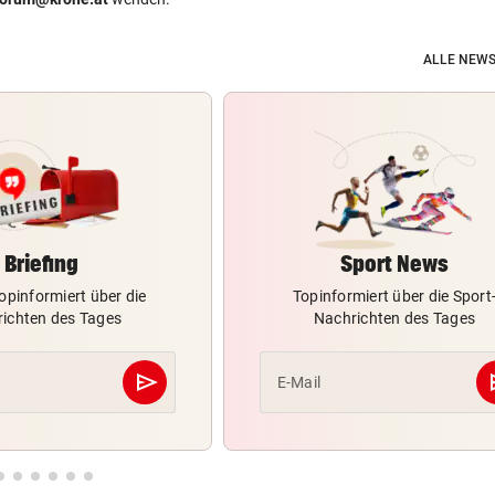
ALLE NEWS
Briefing
Sport News
opinformiert über die
Topinformiert über die Sport
ichten des Tages
Nachrichten des Tages
send
s
E-Mail
Abschicken