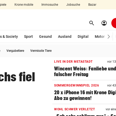
piele
Krone mobile
Immosuche
Jobsuche
Bazar
search
account_circle
Menü aufklappen
Suchen
s & Society
Sport
Gesund
Ausland
Digital
Motor
Wir
e
Vergabetiere
Vermisste Tiere
len
LIVE IN DER METASTADT
vor 1
Wincent Weiss: Fanliebe und
hs fiel
falscher Freitag
SOMMERGEWINNSPIEL 2026
vor 4
20 x iPhone 16 mit Krone Digi
Abo zu gewinnen!
WOHL SCHWER VERLETZT
vor ein