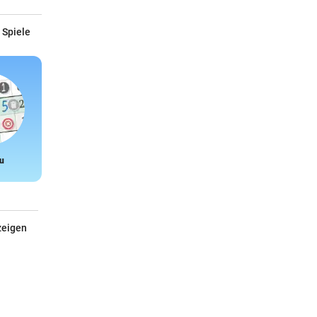
 Spiele
u
Snake
zeigen