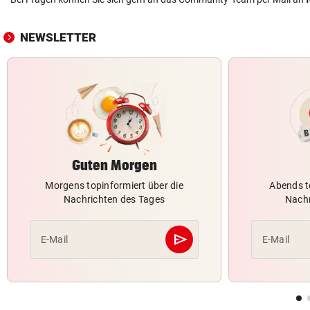
NEWSLETTER
Guten Morgen
Morgens topinformiert über die
Abends t
Nachrichten des Tages
Nachr
send
E-Mail
E-Mail
Abschicken