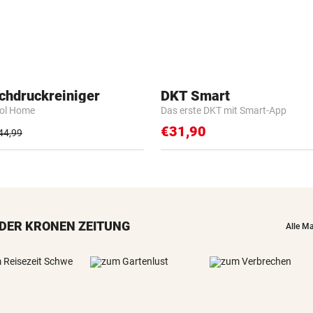
chdruckreiniger
DKT Smart
rol Home
Das erste DKT mit Smart-App
€31,90
44,99
DER KRONEN ZEITUNG
Alle M