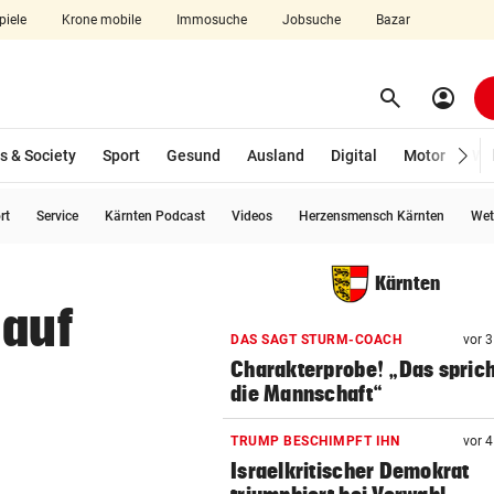
piele
Krone mobile
Immosuche
Jobsuche
Bazar
search
account_circle
Menü aufklappen
Suchen
s & Society
Sport
Gesund
Ausland
Digital
Motor
Wir
rt
Service
Kärnten Podcast
Videos
Herzensmensch Kärnten
Wet
len
Kärnten
 auf
DAS SAGT STURM-COACH
vor 
Charakterprobe! „Das sprich
die Mannschaft“
TRUMP BESCHIMPFT IHN
vor 
Israelkritischer Demokrat