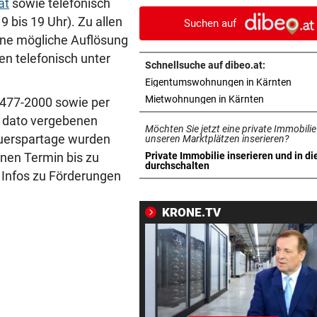
at
sowie telefonisch
Tormann gefunden
9 bis 19 Uhr). Zu allen
Suchen auf
eine mögliche Auflösung
AM WEG ZUR WILDSPITZE
vor 
en telefonisch unter
Bergsteiger stürzte 20 Meter
Schnellsuche auf dibeo.at:
Gletscherspalte ab
in ne
Eigentumswohnungen in Kärnten
in neuem Ta
Mietwohnungen in Kärnten
 477-2000 sowie per
CLOUD, KI & DATEN:
vor 
s dato vergebenen
Wem gehört Österreichs digi
Möchten Sie jetzt eine private Immobilie
uerspartage wurden
Zukunft?
unseren Marktplätzen inserieren?
inen Termin bis zu
Private Immobilie inserieren und in di
in neuem Tab öffnen
durchschalten
FÖHRENWALD IN FLAMMEN
vor 
e Infos zu Förderungen
500 Helfer kämpfen bei Gluth
gegen Inferno
KRONE.TV
BEI RONALDINHO-BESUCH
vor 
Nächster Brasilien-Star ko
den Wörthersee
DANK MEGA-ABLÖSE
vor 