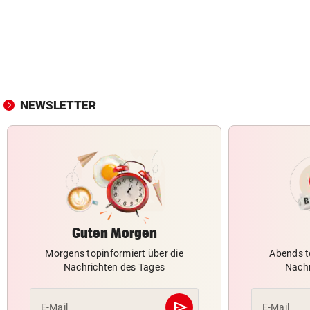
NEWSLETTER
Guten Morgen
Morgens topinformiert über die
Abends t
Nachrichten des Tages
Nachr
send
E-Mail
E-Mail