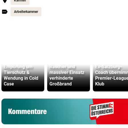
Kärnten
Arbeiterkammer
Empörung um
Rascher und
Ex-Salzburg-
Tierschutz &
massiver Einsatz
Coach übernim
Wendung in Cold
verhinderte
Premier-Leagu
Case
Großbrand
Klub