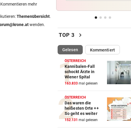
Bundespräsident zeigt: So
ein Kommentieren mehr
dramatisch ist die Lage
skutieren:
Themenübersicht
.
WIR HATTEN 41,2 GRAD!
vor 
forum@krone.at
wenden.
Erneuter Allzeit-Rekord ++ H
chevron_right
TOP 3
noch nicht vorbei
(ausgewählt)
Gelesen
Kommentiert
BEAMTE SIND AM ZUG
vor 
Feilschen um neue Klimahilf
ÖSTERREICH
geht munter weiter
Kannibalen-Fall
schockt Ärzte in
Wiener Spital
POLIZEI SUCHT HINWEISE
vor 
163.833
mal gelesen
Goldkettenräuber von Graz:
Weitere Opfer vermutet
ÖSTERREICH
Das waren die
heißesten Orte ++
So geht es weiter
152.131
mal gelesen