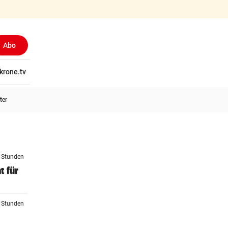
Abo
tschaft
krone.tv
Wissen
Gericht
Kolumnen
Freizeit
Reise
Ti
ter
3 Stunden
t für
4 Stunden