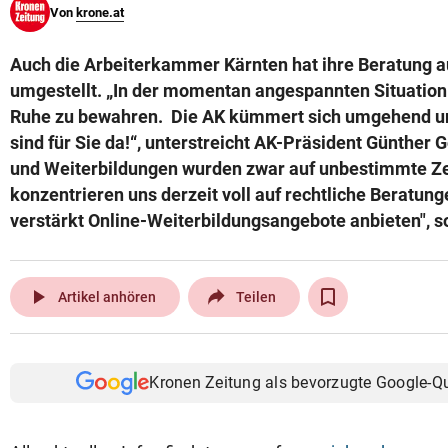
Von
krone.at
© Krone Multimedia GmbH & Co KG 2026
Muthgasse 2, 1190 Wien
Auch die Arbeiterkammer Kärnten hat ihre Beratung a
umgestellt. „In der momentan angespannten Situation 
Ruhe zu bewahren. Die AK kümmert sich umgehend um
sind für Sie da!“, unterstreicht AK-Präsident Günther
und Weiterbildungen wurden zwar auf unbestimmte Zei
konzentrieren uns derzeit voll auf rechtliche Beratun
verstärkt Online-Weiterbildungsangebote anbieten", s
play_arrow
Artikel anhören
Teilen
Kronen Zeitung als bevorzugte Google-Q