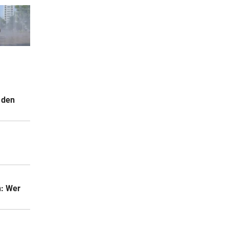
 den
.
n: Wer