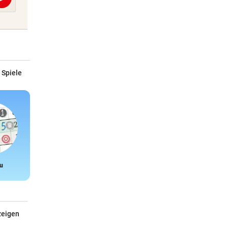
Abschicken
 Spiele
u
Snake
zeigen