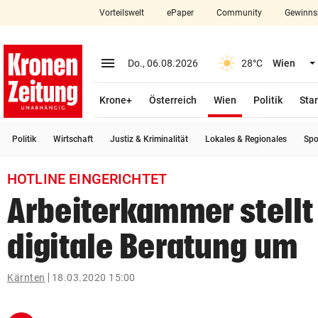
Vorteilswelt
ePaper
Community
Gewinns
close
Schließen
menu
Menü aufklappen
Do., 06.08.2026
28°C
Wien
Abonnieren
(ausgewählt)
Krone+
Österreich
Wien
Politik
Star
account_circle
arrow_right
Anmelden
Politik
Wirtschaft
Justiz & Kriminalität
Lokales & Regionales
Spo
pin_drop
arrow_right
Bundesland auswäh
Wien
HOTLINE EINGERICHTET
bookmark
Merkliste
Arbeiterkammer stellt
digitale Beratung um
Suchbegriff
search
eingeben
Kärnten
18.03.2020 15:00