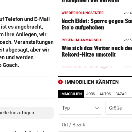
triumphiert bei Vorwahl
WIEDERHOLUNGSTÄTER
vor 
uf Telefon und E-Mail
Nach Eklat: Sperre gegen S
ist es angebracht,
Eto‘o aufgehoben
 ihre Anliegen, wir
REGEN IM ANMARSCH
vor 
 Goach. Veranstaltungen
Wie sich das Wetter nach de
t abgesagt, aber wir
Rekord-Hitze umstellt
gen und werden
o Goach.
CHAMPIONS-LEAGUE-QUALI
vor 
Sturm Graz bei Fenerbahce
Istanbul ohne Chance
IMMOBILIEN KÄRNTEN
IMMOBILIEN
JOBS
AUTOS
BAZAR
MIT BOJE GEFUNDEN
vor 
Pensionistin starb beim
Typ
Schwimmen im Wallersee
uelle hinzufügen
FRÜCHTL „NEUER ZWEIER“
vor 
Red Bull Salzburg hat neuen