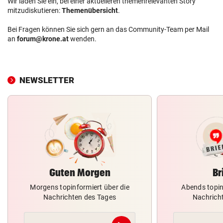
Wir laden Sie ein, bei einer aktuelleren themenrelevanten Story
mitzudiskutieren:
Themenübersicht
.
Bei Fragen können Sie sich gern an das Community-Team per Mail
an
forum@krone.at
wenden.
NEWSLETTER
Guten Morgen
Br
Morgens topinformiert über die
Abends topin
Nachrichten des Tages
Nachrich