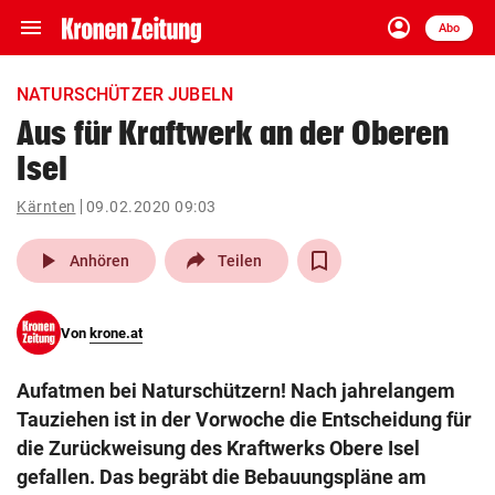
menu
account_circle
Navigation
Anmelden
Abo
close
Schließen
ein-/ausklappen
NATURSCHÜTZER JUBELN
Abonnieren
Aus für Kraftwerk an der Oberen
Isel
account_circle
arrow_right
Anmelden
Kärnten
09.02.2020 09:03
pin_drop
arrow_right
Bundesland auswäh
Wien
play_arrow
Anhören
Teilen
bookmark
Merkliste
Von
krone.at
Suchbegriff
search
Aufatmen bei Naturschützern! Nach jahrelangem
eingeben
Tauziehen ist in der Vorwoche die Entscheidung für
die Zurückweisung des Kraftwerks Obere Isel
gefallen. Das begräbt die Bebauungspläne am