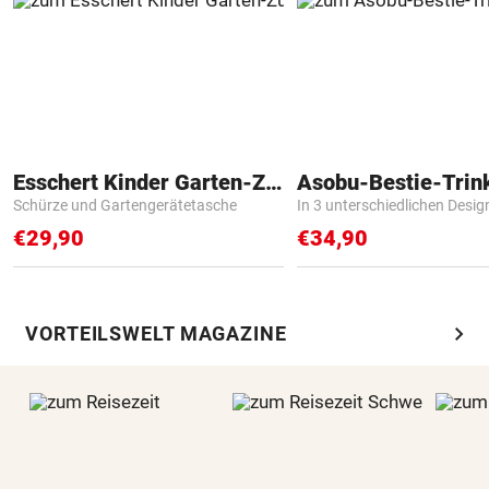
Esschert Kinder Garten-Zubehör
Asobu-Bestie-Trin
Schürze und Gartengerätetasche
In 3 unterschiedlichen Desig
€29,90
€34,90
chevron_right
VORTEILSWELT MAGAZINE