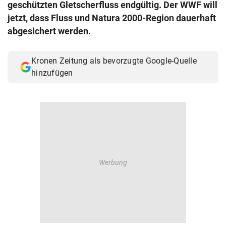
geschützten Gletscherfluss endgültig. Der WWF will
© Krone Multimedia GmbH & Co KG 2026
jetzt, dass Fluss und Natura 2000-Region dauerhaft
Muthgasse 2, 1190 Wien
abgesichert werden.
Kronen Zeitung als bevorzugte Google-Quelle
hinzufügen