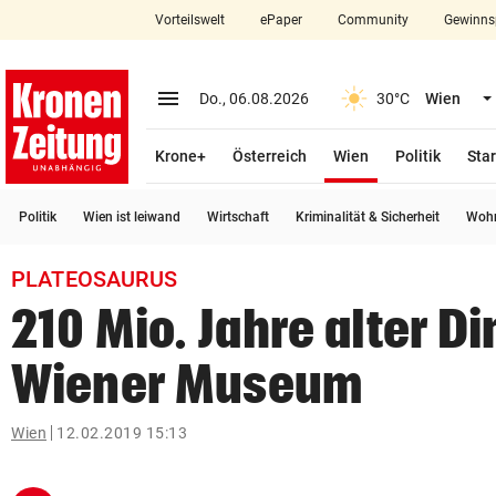
Vorteilswelt
ePaper
Community
Gewinns
close
Schließen
menu
Menü aufklappen
Do., 06.08.2026
30°C
Wien
Abonnieren
(ausgewählt)
Krone+
Österreich
Wien
Politik
Star
account_circle
arrow_right
Anmelden
Politik
Wien ist leiwand
Wirtschaft
Kriminalität & Sicherheit
Wohn
pin_drop
arrow_right
Bundesland auswäh
Wien
PLATEOSAURUS
bookmark
Merkliste
210 Mio. Jahre alter Di
Wiener Museum
Suchbegriff
search
eingeben
Wien
12.02.2019 15:13