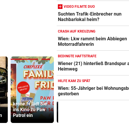
VIDEO FILMTE DUO
Suchten Trafik-Einbrecher nun
Nachbarlokal heim?
CRASH AUF KREUZUNG
Wien: Lkw rammt beim Abbiegen
Motorradfahrerin
BEDINGTE HAFTSTRAFE
Wiener (21) hinterließ Brandspur
Heimweg
HILFE KAM ZU SPÄT
Wien: 55-Jähriger bei Wohnungsb
gestorben
Gestohlenes
„Sehen un
r
krone.tv lädt Sie
Taferl, Alkohol
15. August“
ins Kino zu Paw
und kein
Ceuta vor 
n
Patrol ein
Führerschein
Ansturm