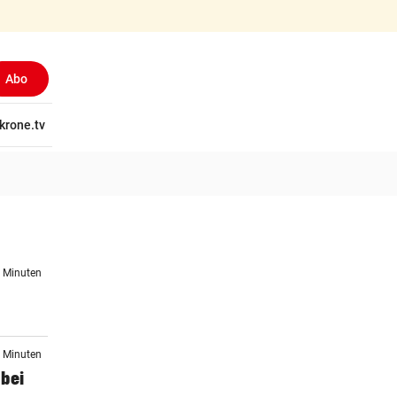
Abo
tschaft
krone.tv
Wissen
Gericht
Kolumnen
Freizeit
Reise
Ti
5 Minuten
6 Minuten
 bei