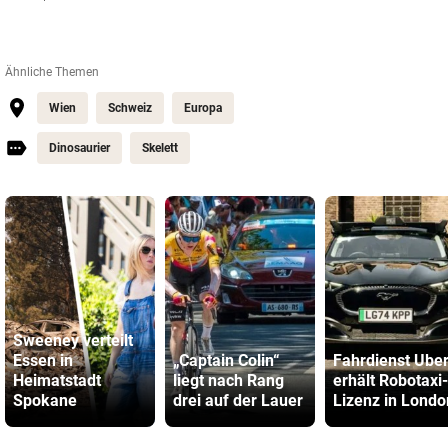
Ähnliche Themen
Wien
Schweiz
Europa
Dinosaurier
Skelett
Sweeney verteilt
Essen in
„Captain Colin“
Fahrdienst Ube
Heimatstadt
liegt nach Rang
erhält Robotaxi-
Spokane
drei auf der Lauer
Lizenz in Londo