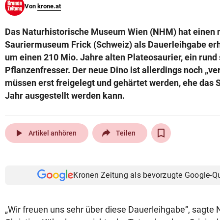
Von
krone.at
© Krone Multimedia GmbH & Co KG 2026
Muthgasse 2, 1190 Wien
Das Naturhistorische Museum Wien (NHM) hat einen 
Sauriermuseum Frick (Schweiz) als Dauerleihgabe erha
um einen 210 Mio. Jahre alten Plateosaurier, ein rund
Pflanzenfresser. Der neue Dino ist allerdings noch „ve
müssen erst freigelegt und gehärtet werden, ehe das 
Jahr ausgestellt werden kann.
play_arrow
Artikel anhören
Teilen
Kronen Zeitung als bevorzugte Google-Q
„Wir freuen uns sehr über diese Dauerleihgabe“, sagte