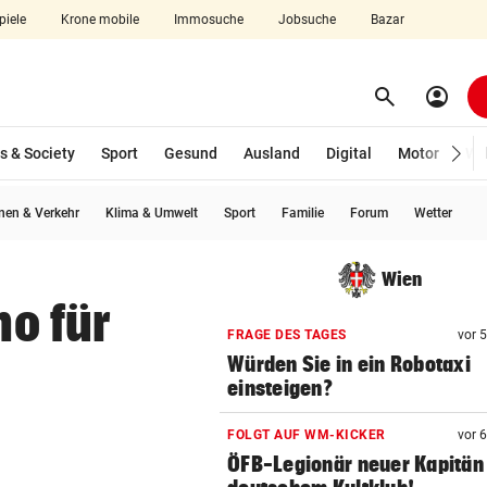
piele
Krone mobile
Immosuche
Jobsuche
Bazar
search
account_circle
Menü aufklappen
Suchen
s & Society
Sport
Gesund
Ausland
Digital
Motor
Wir
en & Verkehr
Klima & Umwelt
Sport
Familie
Forum
Wetter
len
Wien
no für
FRAGE DES TAGES
vor 
Würden Sie in ein Robotaxi
einsteigen?
FOLGT AUF WM-KICKER
vor 
ÖFB-Legionär neuer Kapitän