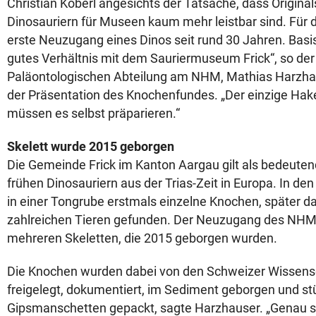
Christian Köberl angesichts der Tatsache, dass Original
Dinosauriern für Museen kaum mehr leistbar sind. Für 
erste Neuzugang eines Dinos seit rund 30 Jahren. Basis 
gutes Verhältnis mit dem Sauriermuseum Frick“, so der 
Paläontologischen Abteilung am NHM, Mathias Harzhau
der Präsentation des Knochenfundes. „Der einzige Haken
müssen es selbst präparieren.“
Skelett wurde 2015 geborgen
Die Gemeinde Frick im Kanton Aargau gilt als bedeuten
frühen Dinosauriern aus der Trias-Zeit in Europa. In d
in einer Tongrube erstmals einzelne Knochen, später d
zahlreichen Tieren gefunden. Der Neuzugang des NHM 
mehreren Skeletten, die 2015 geborgen wurden.
Die Knochen wurden dabei von den Schweizer Wissensc
freigelegt, dokumentiert, im Sediment geborgen und st
Gipsmanschetten gepackt, sagte Harzhauser. „Genau s