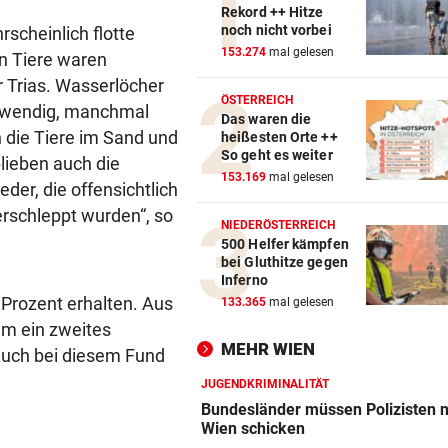
Rekord ++ Hitze
noch nicht vorbei
scheinlich flotte
153.274
mal gelesen
en Tiere waren
r Trias. Wasserlöcher
ÖSTERREICH
otwendig, manchmal
Das waren die
 die Tiere im Sand und
heißesten Orte ++
So geht es weiter
lieben auch die
153.169
mal gelesen
eder, die offensichtlich
rschleppt wurden“, so
NIEDERÖSTERREICH
500 Helfer kämpfen
bei Gluthitze gegen
Inferno
 Prozent erhalten. Aus
133.365
mal gelesen
m ein zweites
MEHR WIEN
. Auch bei diesem Fund
JUGENDKRIMINALITÄT
Bundesländer müssen Polizisten 
Wien schicken