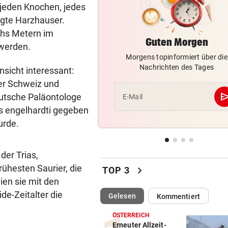
jeden Knochen, jedes
ausgebrochen
agte Harzhauser.
NACHFRAGE STEIGT
vor ein
echs Metern im
Guten Morgen
Bank of America zahlt 250 Mi
 werden.
Abnehmspritzen
Morgens topinformiert über die
Nachrichten des Tages
nsicht interessant:
HILFE KAM ZU SPÄT
vor ein
der Schweiz und
Wien: 55-Jähriger bei
se
utsche Paläontologe
E-Mail
Wohnungsbrand gestorben
 engelhardti gegeben
urde.
„MEIN BABY-GIRL“
vor ein
Jamie Olivers älteste Tochte
Poppy wird heiraten
der Trias,
rühesten Saurier, die
chevron_right
TOP 3
ien sie mit den
de-Zeitalter die
(ausgewählt)
Gelesen
Kommentiert
ÖSTERREICH
Erneuter Allzeit-