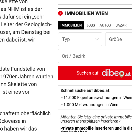
skelette von
nach Wien schicken
das NHM ist es der
IMMOBILIEN WIEN
dafür sei ein „sehr
WARNSTUFE ORANGE
vor 3
Leiter der Geologisch-
Starkregen, Sturm: Jetzt
IMMOBILIEN
JOBS
AUTOS
BAZAR
Unwetterwarnung für Tirol
ser, am Dienstag bei
 dabei ist, wir
Typ
VIDEO FILMTE DUO
vor 3
Suchten Trafik-Einbrecher 
Nachbarlokal heim?
dste Fundstelle von
„KRONE“-KOMMENTAR
vor 3
Suchen auf
en 1970er Jahren wurden
Solidarität mit Spanien
ann Skelette von
Schnellsuche auf dibeo.at:
ist eines von
ÄGYPTEN-REISEREPORTAGE
vor 3
> 11.000 Eigentumswohnungen in Wie
Wo Sie Tutanchamun persönl
in neue
> 1.000 Mietwohnungen in Wien
„treffen“ können
haftern oberflächlich
Möchten Sie jetzt eine private Immobilie
NÄCHTLICHE RETTUNG
vor 3
ückweise in
unseren Marktplätzen inserieren?
Bergsteiger (38) verirrte si
o haben wir das
Private Immobilie inserieren und in di
in neuem Tab öffnen