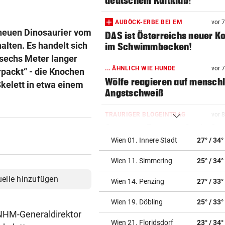
deutschem Kultklub!
AUBÖCK-ERBE BEI EM
vor 
neuen Dinosaurier vom
DAS ist Österreichs neuer K
lten. Es handelt sich
im Schwimmbecken!
 sechs Meter langer
... ÄHNLICH WIE HUNDE
vor 
rpackt“ - die Knochen
Wölfe reagieren auf mensch
Skelett in etwa einem
Angstschweiß
TRAURIGER BLOGEINTRAG
vor 
Sorge um Fantasy-Genie Ge
R. R. Martin (77)
Wien 01. Innere Stadt
27° / 34°
Wien 11. Simmering
25° / 34°
CAUSA SCHEIDER & JOST
vor 2
Überstundenaffäre im Ratha
uelle hinzufügen
Wien 14. Penzing
27° / 33°
Gericht greift ein
Wien 19. Döbling
25° / 33°
24 KRÄFTE PRO TAG
vor 3
 NHM-Generaldirektor
Bundesländer müssen Polizi
Wien 21. Floridsdorf
23° / 34°