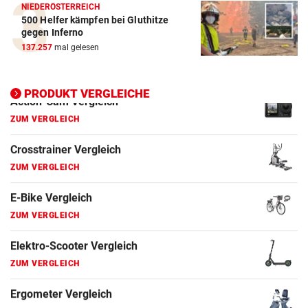
E-Bike Vergleich
NIEDERÖSTERREICH
500 Helfer kämpfen bei Gluthitze
ZUM VERGLEICH
gegen Inferno
137.257
mal gelesen
Elektro-Scooter Vergleich
ZUM VERGLEICH
PRODUKT VERGLEICHE
Ergometer Vergleich
ZUM VERGLEICH
Fahrrad Test
ZUM VERGLEICH
Fahrradanhänger Vergleich
ZUM VERGLEICH
Faszienrolle Vergleich
ZUM VERGLEICH
Hoverboard Vergleich