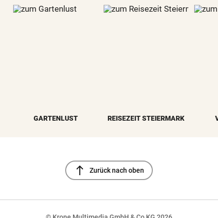
GARTENLUST
REISEZEIT STEIERMARK
north
Zurück nach oben
© Krone Multimedia GmbH & Co KG 2026