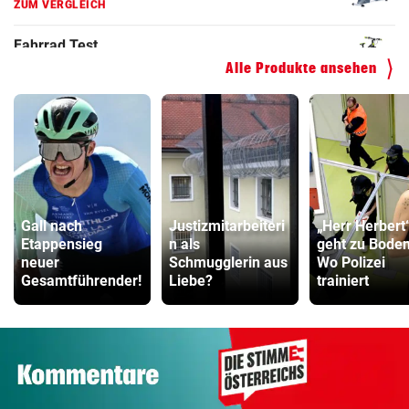
ZUM VERGLEICH
Kinderfahrrad Vergleich
Alle Produkte ansehen
ZUM VERGLEICH
Gall nach
Justizmitarbeiteri
„Herr Herbert
Etappensieg
n als
geht zu Boden
neuer
Schmugglerin aus
Wo Polizei
Gesamtführender!
Liebe?
trainiert