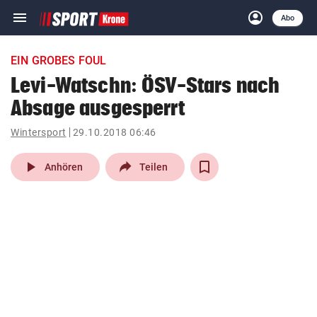
menu
account_circle
Navigation
Anmelden
Abo
close
Schließen
ein-/ausklappen
EIN GROBES FOUL
Abonnieren
Levi-Watschn: ÖSV-Stars nach
Absage ausgesperrt
account_circle
arrow_right
Anmelden
Wintersport
29.10.2018 06:46
pin_drop
arrow_right
Bundesland auswäh
Wien
play_arrow
Anhören
Teilen
bookmark
Merkliste
Suchbegriff
search
eingeben