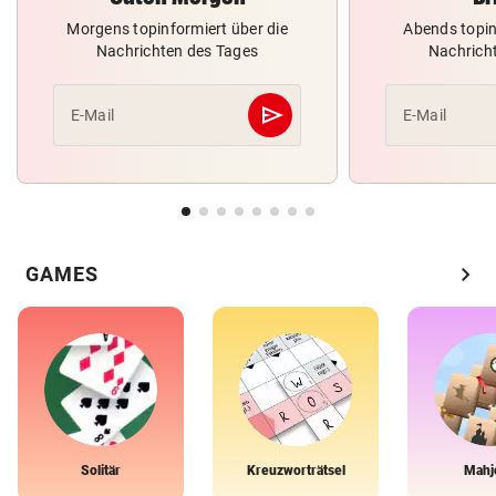
Morgens topinformiert über die
Abends topin
Nachrichten des Tages
Nachrich
send
E-Mail
E-Mail
Abschicken
chevron_right
GAMES
Solitär
Kreuzworträtsel
Mahj