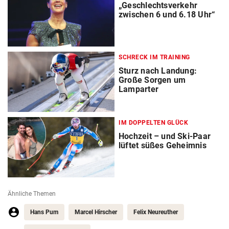
„Geschlechtsverkehr
zwischen 6 und 6.18 Uhr“
SCHRECK IM TRAINING
Sturz nach Landung:
Große Sorgen um
Lamparter
IM DOPPELTEN GLÜCK
Hochzeit – und Ski-Paar
lüftet süßes Geheimnis
Ähnliche Themen
Hans Pum
Marcel Hirscher
Felix Neureuther