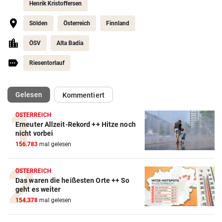
Henrik Kristoffersen
Sölden
Österreich
Finnland
ÖSV
Alta Badia
Riesentorlauf
(ausgewählt)
Gelesen
Kommentiert
ÖSTERREICH
Erneuter Allzeit-Rekord ++ Hitze noch
nicht vorbei
156.783
mal gelesen
Action-Cam Vergleich
ZUM VERGLEICH
ÖSTERREICH
Das waren die heißesten Orte ++ So
geht es weiter
Crosstrainer Vergleich
154.378
mal gelesen
ZUM VERGLEICH