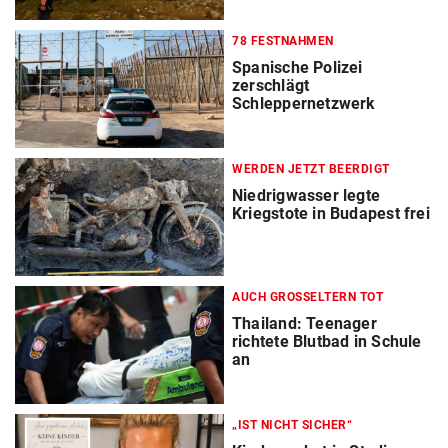
78 FESTNAHMEN
Spanische Polizei
zerschlägt
Schleppernetzwerk
WERDEN JETZT BEERDIGT
Niedrigwasser legte
Kriegstote in Budapest frei
AUCH GROSSELTERN TOT
Thailand: Teenager
richtete Blutbad in Schule
an
„IST NICHT SICHER“