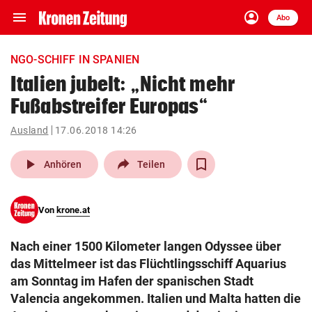
menu
account_circle
Navigation
Anmelden
Abo
close
Schließen
ein-/ausklappen
NGO-SCHIFF IN SPANIEN
Abonnieren
Italien jubelt: „Nicht mehr
Fußabstreifer Europas“
account_circle
arrow_right
Anmelden
Ausland
17.06.2018 14:26
pin_drop
arrow_right
Bundesland auswäh
Wien
play_arrow
Anhören
Teilen
bookmark
Merkliste
Von
krone.at
Suchbegriff
search
Nach einer 1500 Kilometer langen Odyssee über
eingeben
das Mittelmeer ist das Flüchtlingsschiff Aquarius
am Sonntag im Hafen der spanischen Stadt
Valencia angekommen. Italien und Malta hatten die