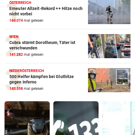
ÖSTERREICH
Erneuter Allzeit-Rekord ++ Hitze noch
nicht vorbei
160.074
mal gelesen
WIEN
Cobra stürmt Dorotheum, Täter ist
verschwunden
141.282
mal gelesen
NIEDERÖSTERREICH
500 Helfer kämpfen bei Gluthitze
gegen Inferno
140.558
mal gelesen