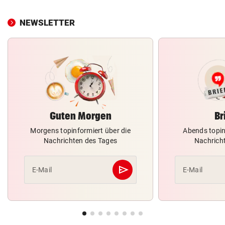
NEWSLETTER
Guten Morgen
Br
Morgens topinformiert über die
Abends topin
Nachrichten des Tages
Nachrich
send
E-Mail
E-Mail
Abschicken