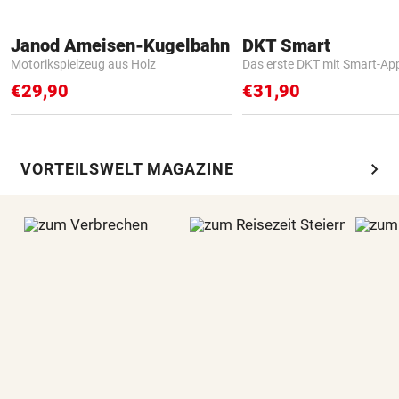
Janod Ameisen-Kugelbahn
DKT Smart
Motorikspielzeug aus Holz
Das erste DKT mit Smart-Ap
€29,90
€31,90
chevron_right
VORTEILSWELT MAGAZINE