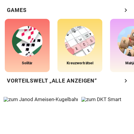
chevron_right
GAMES
Solitär
Kreuzworträtsel
Mahj
chevron_right
VORTEILSWELT „ALLE ANZEIGEN“