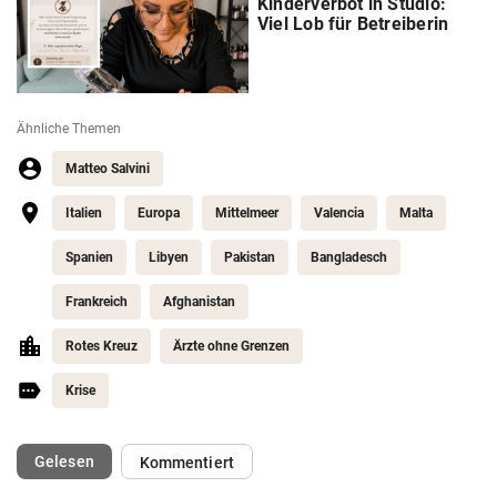
Kinderverbot in Studio:
Viel Lob für Betreiberin
Ähnliche Themen
Matteo Salvini
Italien
Europa
Mittelmeer
Valencia
Malta
Spanien
Libyen
Pakistan
Bangladesch
Frankreich
Afghanistan
Rotes Kreuz
Ärzte ohne Grenzen
Krise
(ausgewählt)
Gelesen
Kommentiert