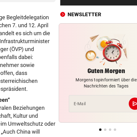
Erste Anklage gegen Israeli s
Gaza-Krieg
NEWSLETTER
ige Begleitdelegation
STIMMEN ZUM SPIEL
vor 
hen 7. und 12. April
Sportboss Katzer: „Fahren
andelt es sich um die
superhappy nach Hause“
Infrastrukturminister
nger (ÖVP) und
ORKAN, KEIN STROM & CO
vor 
enfalls dabei:
Skurrilitäten in der Red Bull
ernehmer sowie
häufen sich
Guten Morgen
offen, dass
Morgens topinformiert über die
sterreichischen
WASSERSPRINGEN
vor 
Nachrichten des Tages
Knoll bei EM Achter vom Tur
spräsident.
Lotfi auf Rang 12!
een“
se
E-Mail
eralen Beziehungen
SCHON NÄCHSTE SAISON
vor 
haft, Kultur und
F1-Boss verrät: Es wird mehr
Sprintrennen geben
beim Umweltschutz oder
„Auch China will
FREISPRÜCHE REGEN AUF
vor 