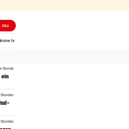
Abo
tschaft
krone.tv
Wissen
Gericht
Kolumnen
Freizeit
Reise
Ti
er Stunde
 ein
2 Stunden
tal-
2 Stunden