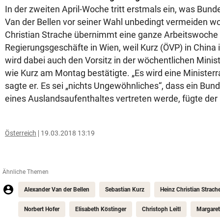
In der zweiten April-Woche tritt erstmals ein, was Bun
Van der Bellen vor seiner Wahl unbedingt vermeiden wo
Christian Strache übernimmt eine ganze Arbeitswoche 
Regierungsgeschäfte in Wien, weil Kurz (ÖVP) in China i
wird dabei auch den Vorsitz in der wöchentlichen Minist
wie Kurz am Montag bestätigte. „Es wird eine Ministerr
sagte er. Es sei „nichts Ungewöhnliches“, dass ein Bu
eines Auslandsaufenthaltes vertreten werde, fügte der
Österreich
19.03.2018 13:19
Ähnliche Themen
Alexander Van der Bellen
Sebastian Kurz
Heinz Christian Strach
Norbert Hofer
Elisabeth Köstinger
Christoph Leitl
Margare