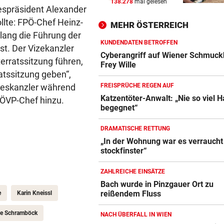
138.278
mal gelesen
KEIN ARSENAL-WECHSEL
vor 
despräsident Alexander
Vinicius Jr. verlängert bei Re
llte: FPÖ-Chef Heinz-
MEHR ÖSTERREICH
Madrid bis 2032
lang die Führung der
KUNDENDATEN BETROFFEN
st.
Der Vizekanzler
UKRAINISCHER ANGRIFF?
vor 
Cyberangriff auf Wiener Schmuck
erratssitzung führen,
Vor Oman havarierter Tanker
Frey Wille
atssitzung geben“,
Ölkatastrophe droht
ndeskanzler während
FREISPRÜCHE REGEN AUF
„VERSTEHE ICH NICHT“
vor 
Katzentöter-Anwalt: „Nie so viel 
 ÖVP-Chef hinzu.
begegnet“
ÖFB-Kicker Wimmer packt ü
Morddrohungen aus
DRAMATISCHE RETTUNG
„In der Wohnung war es verraucht
stockfinster“
ZAHLREICHE EINSÄTZE
Bach wurde in Pinzgauer Ort zu
reißendem Fluss
e
Karin Kneissl
te Schramböck
NACH ÜBERFALL IN WIEN