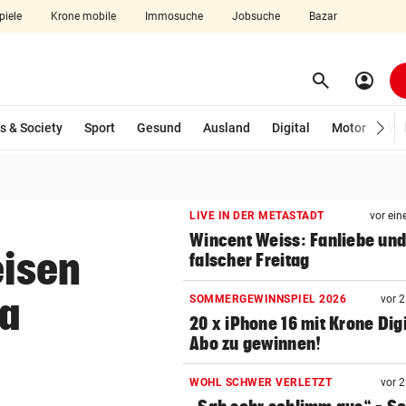
piele
Krone mobile
Immosuche
Jobsuche
Bazar
search
account_circle
Menü aufklappen
Suchen
s & Society
Sport
Gesund
Ausland
Digital
Motor
Wir
len
LIVE IN DER METASTADT
vor ein
Wincent Weiss: Fanliebe und
eisen
falscher Freitag
a
SOMMERGEWINNSPIEL 2026
vor 
20 x iPhone 16 mit Krone Digi
Abo zu gewinnen!
WOHL SCHWER VERLETZT
vor 