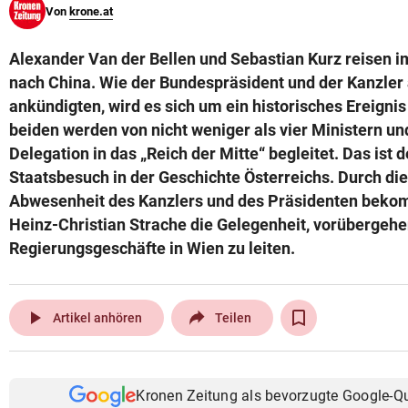
Von
krone.at
© Krone Multimedia GmbH & Co KG 2026
Muthgasse 2, 1190 Wien
Alexander Van der Bellen und Sebastian Kurz reisen 
nach China. Wie der Bundespräsident und der Kanzle
ankündigten, wird es sich um ein historisches Ereignis
beiden werden von nicht weniger als vier Ministern un
Delegation in das „Reich der Mitte“ begleitet. Das ist 
Staatsbesuch in der Geschichte Österreichs. Durch die
Abwesenheit des Kanzlers und des Präsidenten beko
Heinz-Christian Strache die Gelegenheit, vorübergehe
Regierungsgeschäfte in Wien zu leiten.
play_arrow
Artikel anhören
Teilen
Kronen Zeitung als bevorzugte Google-Q