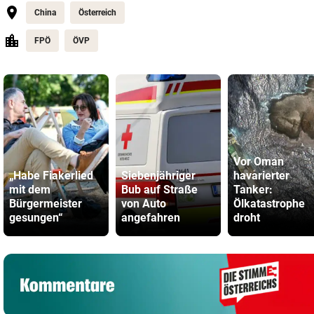
China
Österreich
FPÖ
ÖVP
Vor Oman
„Habe Fiakerlied
Siebenjähriger
havarierter
mit dem
Bub auf Straße
Tanker:
Bürgermeister
von Auto
Ölkatastrophe
gesungen“
angefahren
droht