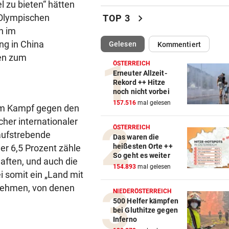
l zu bieten“ hätten
Katzentöter-Anwalt: „Nie so 
chevron_right
 Olympischen
TOP 3
Hass begegnet“
h im
ng in China
(ausgewählt)
Gelesen
Kommentiert
TRUMP DROHT:
vor 
gen zum
Lange Haftstrafen für Berich
ÖSTERREICH
über Waffenengpässe
Erneuter Allzeit-
Rekord ++ Hitze
noch nicht vorbei
CONFERENCE LEAGUE
vor 
157.516
mal gelesen
Sieg! Austria stößt die Tür z
im Kampf gegen den
Play-off weit auf
her internationaler
ÖSTERREICH
 aufstrebende
Das waren die
MITTEN IN HITZEWELLE
vor 
heißesten Orte ++
r 6,5 Prozent zähle
Irre! Salzburg – Pafos wegen
So geht es weiter
aften, und auch die
Sintflut unterbrochen
154.893
mal gelesen
i somit ein „Land mit
rnehmen, von denen
RADSPORT
vor 
NIEDERÖSTERREICH
Reusser vor Ventoux-Etappe
500 Helfer kämpfen
bei Gluthitze gegen
weiter im Gelben Trikot
Inferno