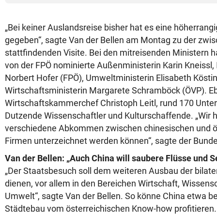
„Bei keiner Auslandsreise bisher hat es eine höherrang
gegeben“, sagte Van der Bellen am Montag zu der zwisc
stattfindenden Visite. Bei den mitreisenden Ministern h
von der FPÖ nominierte Außenministerin Karin Kneissl, 
Norbert Hofer (FPÖ), Umweltministerin Elisabeth Kösti
Wirtschaftsministerin Margarete Schramböck (ÖVP). Eb
Wirtschaftskammerchef Christoph Leitl, rund 170 Unt
Dutzende Wissenschaftler und Kulturschaffende. „Wir h
verschiedene Abkommen zwischen chinesischen und ö
Firmen unterzeichnet werden können“, sagte der Bunde
Van der Bellen: „Auch China will saubere Flüsse und S
„Der Staatsbesuch soll dem weiteren Ausbau der bilat
dienen, vor allem in den Bereichen Wirtschaft, Wissensc
Umwelt“, sagte Van der Bellen. So könne China etwa 
Städtebau vom österreichischen Know-how profitieren. 