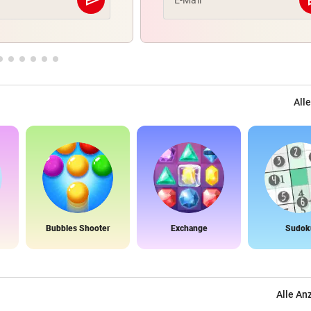
send
s
E-Mail
Abschicken
Alle
Bubbles Shooter
Exchange
Sudok
Alle An