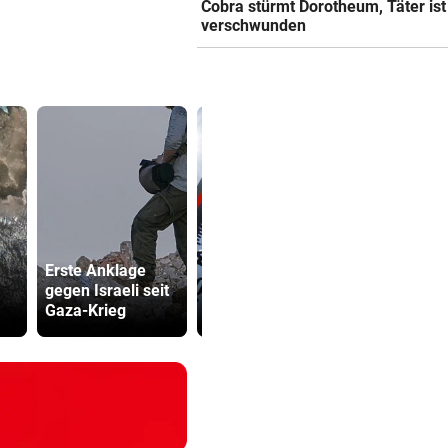
Cobra stürmt Dorotheum, Täter ist
verschwunden
Katzentöter
Erste Anklage
Auch in der
Anwalt: „Ni
gegen Israeli seit
Slowakei neuer
viel Hass
Gaza-Krieg
Allzeit-Rekord
begegnet“