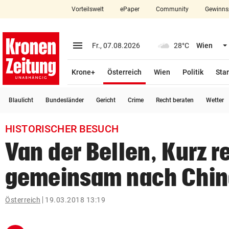
Vorteilswelt
ePaper
Community
Gewinns
close
Schließen
menu
Menü aufklappen
Fr., 07.08.2026
28°C
Wien
Abonnieren
(ausgewählt)
Krone+
Österreich
Wien
Politik
Star
account_circle
arrow_right
Anmelden
Blaulicht
Bundesländer
Gericht
Crime
Recht beraten
Wetter
pin_drop
arrow_right
Bundesland auswäh
Wien
HISTORISCHER BESUCH
bookmark
Merkliste
Van der Bellen, Kurz r
gemeinsam nach Chin
Suchbegriff
search
eingeben
Österreich
19.03.2018 13:19