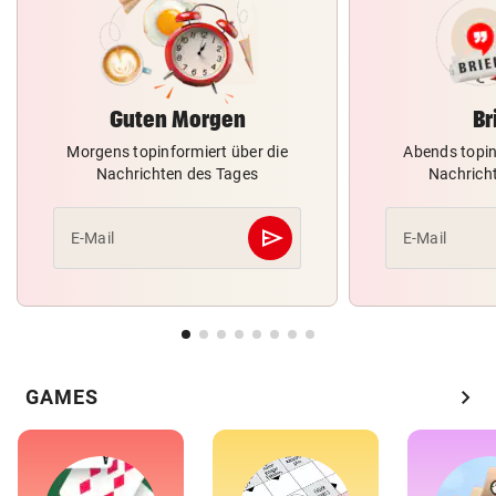
Guten Morgen
Br
Morgens topinformiert über die
Abends topin
Nachrichten des Tages
Nachrich
send
E-Mail
E-Mail
Abschicken
chevron_right
GAMES