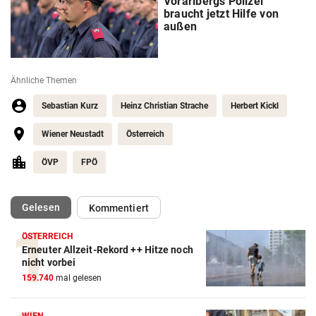
Vorarlbergs Polizei
braucht jetzt Hilfe von
außen
Ähnliche Themen
Sebastian Kurz
Heinz Christian Strache
Herbert Kickl
Wiener Neustadt
Österreich
ÖVP
FPÖ
(ausgewählt)
Gelesen
Kommentiert
ÖSTERREICH
Erneuter Allzeit-Rekord ++ Hitze noch
nicht vorbei
159.740
mal gelesen
WIEN