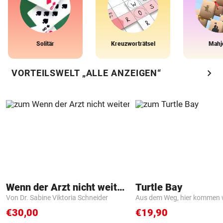
Solitär
Kreuzworträtsel
Mahj
chevron_right
VORTEILSWELT „ALLE ANZEIGEN“
Wenn der Arzt nicht weiter weiß
Turtle Bay
Von Dr. Sabine Viktoria Schneider
Aus dem Weg, hier kommen w
€30,00
€19,90