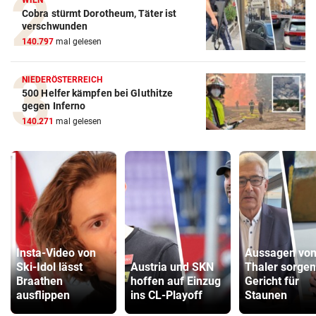
Cobra stürmt Dorotheum, Täter ist
verschwunden
140.797
mal gelesen
NIEDERÖSTERREICH
500 Helfer kämpfen bei Gluthitze
gegen Inferno
140.271
mal gelesen
Insta-Video von
Aussagen vo
Ski-Idol lässt
Austria und SKN
Thaler sorgen
Braathen
hoffen auf Einzug
Gericht für
ausflippen
ins CL-Playoff
Staunen