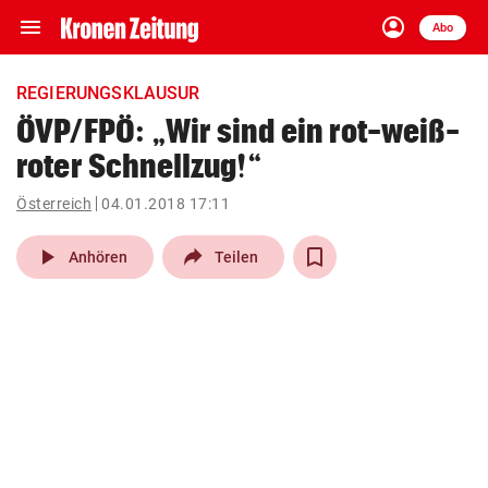
menu
account_circle
Navigation
Anmelden
Abo
close
Schließen
ein-/ausklappen
REGIERUNGSKLAUSUR
Abonnieren
ÖVP/FPÖ: „Wir sind ein rot-weiß-
roter Schnellzug!“
account_circle
arrow_right
Anmelden
Österreich
04.01.2018 17:11
pin_drop
arrow_right
Bundesland auswäh
Wien
play_arrow
Anhören
Teilen
bookmark
Merkliste
Suchbegriff
search
eingeben