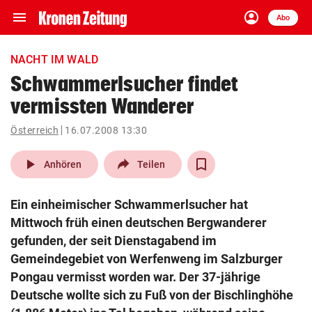
menu
account_circle
Navigation
Anmelden
Abo
close
Schließen
ein-/ausklappen
NACHT IM WALD
Abonnieren
Schwammerlsucher findet
vermissten Wanderer
account_circle
arrow_right
Anmelden
Österreich
16.07.2008 13:30
pin_drop
arrow_right
Bundesland auswäh
Wien
play_arrow
Anhören
Teilen
bookmark
Merkliste
Ein einheimischer Schwammerlsucher hat
Mittwoch früh einen deutschen Bergwanderer
Suchbegriff
gefunden, der seit Dienstagabend im
search
eingeben
Gemeindegebiet von Werfenweng im Salzburger
Pongau vermisst worden war. Der 37-jährige
Deutsche wollte sich zu Fuß von der Bischlinghöhe