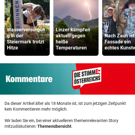
Wasserversorgun
Linzer kämpfen
g in der
aktuell gegen
Nach Zaun ist 
Steiermark trotzt
heiße
Fassade ein
Hitze
Temperaturen
echtes Kunst
Da dieser Artikel älter als 18 Monate ist, ist zum jetzigen Zeitpunkt
kein Kommentieren mehr möglich.
Wir laden Sie ein, bei einer aktuelleren themenrelevanten Story
mitzudiskutieren:
Themenübersicht
.