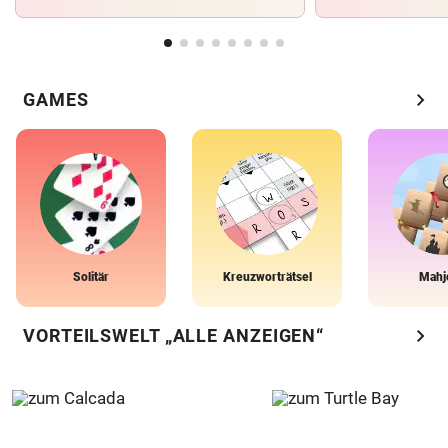
chevron_right
GAMES
Solitär
Kreuzworträtsel
Mahj
chevron_right
VORTEILSWELT „ALLE ANZEIGEN“