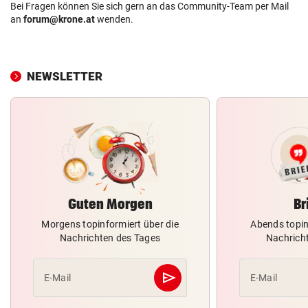
Bei Fragen können Sie sich gern an das Community-Team per Mail
an
forum@krone.at
wenden.
NEWSLETTER
Guten Morgen
Br
Morgens topinformiert über die
Abends topin
Nachrichten des Tages
Nachrich
send
E-Mail
E-Mail
Abschicken