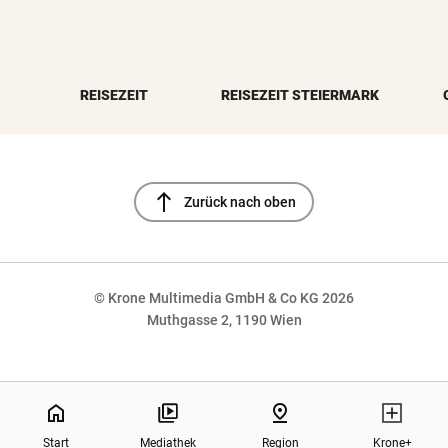
REISEZEIT
REISEZEIT STEIERMARK
north
Zurück nach oben
© Krone Multimedia GmbH & Co KG 2026
Muthgasse 2, 1190 Wien
NaN%
home
pin_drop
Start
Mediathek
Region
Krone+