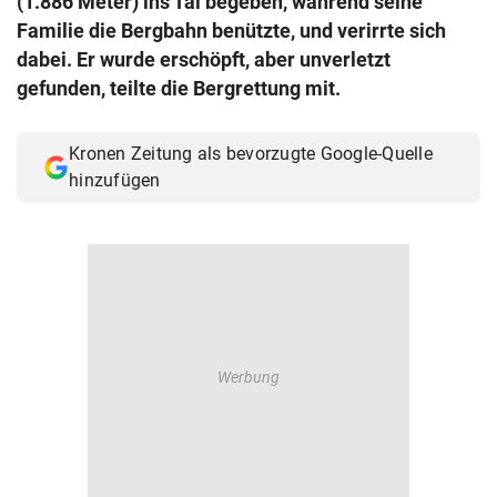
(1.886 Meter) ins Tal begeben, während seine
© Krone Multimedia GmbH & Co KG 2026
Familie die Bergbahn benützte, und verirrte sich
Muthgasse 2, 1190 Wien
dabei. Er wurde erschöpft, aber unverletzt
gefunden, teilte die Bergrettung mit.
Kronen Zeitung als bevorzugte Google-Quelle
hinzufügen