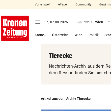
Vorteilswelt
ePaper
Community
Gewinns
close
Schließen
menu
Menü aufklappen
Fr., 07.08.2026
23°C
Wien
Abonnieren
Krone+
Österreich
Wien
Politik
Star
account_circle
arrow_right
Anmelden
pin_drop
arrow_right
Bundesland auswäh
Wien
Tierecke
Nachrichten-Archiv aus dem Res
bookmark
Merkliste
dem Ressort finden Sie hier chr
Suchbegriff
search
eingeben
Artikel aus dem Archiv Tierecke