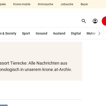
piele
Krone mobile
Immosuche
Jobsuche
Bazar
search
account_circle
Menü aufklappen
Suchen
s & Society
Sport
Gesund
Ausland
Digital
Motor
Wir
len
sort Tierecke: Alle Nachrichten aus
onologisch in unserem krone.at-Archiv.