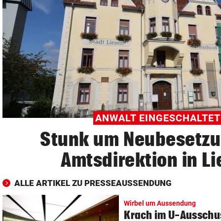
© Krone Multimedia GmbH & Co KG 2026
Muthgasse 2, 1190 Wien
ANWALT EINGESCHALTET
Stunk um Neubesetzu
Amtsdirektion in L
ALLE ARTIKEL ZU PRESSEAUSSENDUNG
Wirbel um Aussendung
Krach im U-Ausschu