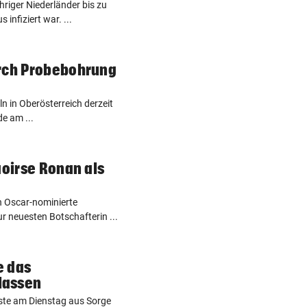
hriger Niederländer bis zu
infiziert war. ...
urch Probebohrung
ln in Oberösterreich derzeit
e am ...
aoirse Ronan als
h Oscar-nominierte
r neuesten Botschafterin ...
e das
lassen
ste am Dienstag aus Sorge