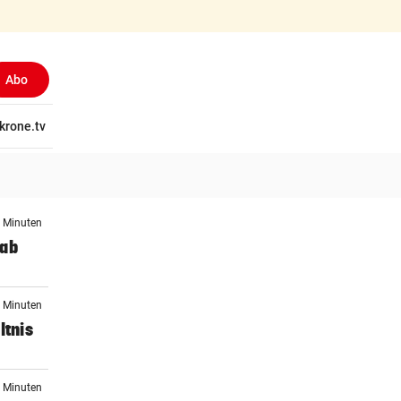
Abo
tschaft
krone.tv
Wissen
Gericht
Kolumnen
Freizeit
Reise
Ti
8 Minuten
 ab
2 Minuten
ltnis
2 Minuten