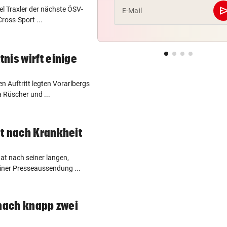
se
l Traxler der nächste ÖSV-
E-Mail
Cross-Sport ...
nis wirft einige
 Auftritt legten Vorarlbergs
 Rüscher und ...
t nach Krankheit
at nach seiner langen,
einer Presseaussendung ...
 nach knapp zwei