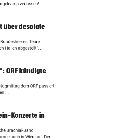
ungelcamp verlassen!
t über desolate
 Bundesheeres: Teure
 Hallen abgestellt“, ...
: ORF kündigte
rstagmittag dem ORF passiert:
n ...
in-Konzerte in
sche Brachial-Band
nee auch in Wien auf. Der ...