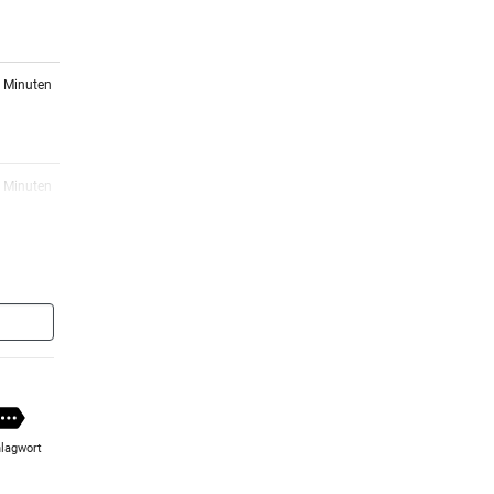
n
3 Minuten
2 Minuten
4 Minuten
rt am
er Stunde
b ein
lagwort
er Stunde