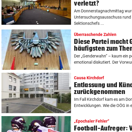
verletzt?
Am Donnerstagnachmittag wur
Untersuchungsausschuss rund 
Sektionschefs ...
Überraschende Zahlen
Diese Partei macht
häufigsten zum The
Der „Genderwahn“ – kaum ein po
emotional diskutiert. Der Vorwurf
Causa Kirchdorf
Entlassung und Künd
zurückgenommen
Im Fall Kirchdorf kam es am D
Entwicklungen. Wie die OÖG in ei
„Epochaler Fehler“
Football-Aufreger: 