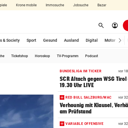
piele
Krone mobile
Immosuche
Jobsuche
Bazar
search
account_circle
Menü aufklappen
Suchen
s & Society
Sport
Gesund
Ausland
Digital
Motor
Wir
che
Ticketshop
Horoskop
TV-Programm
Podcast
len
BUNDESLIGA IM TICKER
vor 1
SCR Altach gegen WSG Tirol
19.30 Uhr LIVE
RED BULL SALZBURG/WAC
vor 3
Verhounig mit Klausel, Verhä
am Prüfstand
VARIABLE OFFENSIVE
vor 3