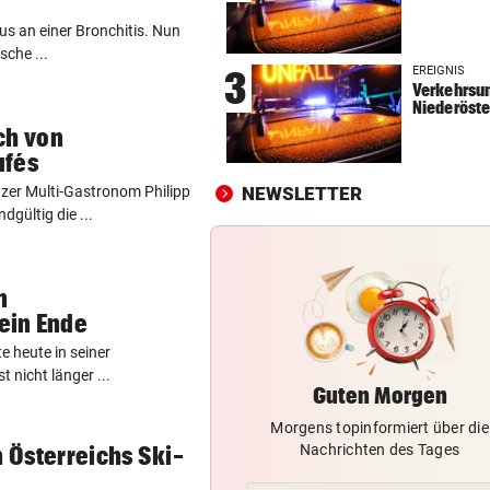
RADSPORT
vor 
us an einer Bronchitis. Nun
Gall behauptet Burgos-Führ
sche ...
EREIGNIS
3
vor dem Schlusstag!
Verkehrsun
Niederöste
BEI POLEN-CHALLENGER
vor 
ch von
Nervenstarker Schwärzler zi
afés
ins Halbfinale ein
zer Multi-Gastronom Philipp
NEWSLETTER
gültig die ...
ZANK WÄHREND FERIEN
vor 
Geschwister: Warum jetzt so 
die Fetzen fliegen
n
ein Ende
e heute in seiner
 nicht länger ...
Guten Morgen
Morgens topinformiert über die
Nachrichten des Tages
n Österreichs Ski-