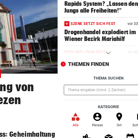
Rapids System? „Lassen de
Jungs alle Freiheiten!“
SZENE SETZT SICH FEST
vor 3
Drogenhandel explodiert im
Wiener Bezirk Mariahilf
KEIN ANTI-IRAN-PAKT
vor 4
Diese drei Länder schlossen
THEMEN FINDEN
Militär-Bündnis
THEMA SUCHEN
TOUR DE FRANCE – DAMEN
vor 4
ng von
Polin Niewiadoma triumphie
Mont Ventoux
iezen
(Pflichtfeld)
KATEGORIE
BIS ZU 10.000 EURO
vor ein
Diese Fehler kosten im Urlau
Vermögen
Alle
Person
Ort
Sch
(ausgewählt)
ss: Geheimhaltung
VIERER-TURNIER STARTET
vor ein