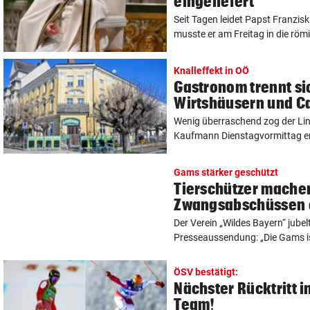
eingeliefert
Seit Tagen leidet Papst Franzisk
musste er am Freitag in die römi
Knalleffekt in OÖ
Gastronom trennt si
Wirtshäusern und C
Wenig überraschend zog der Lin
Kaufmann Dienstagvormittag end
Gams stärker geschützt
Tierschützer mache
Zwangsabschüssen 
Der Verein „Wildes Bayern“ jubelt
Presseaussendung: „Die Gams ist
ÖSV bestätigt:
Nächster Rücktritt i
Team!