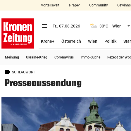
Vorteilswelt
ePaper
Community
Gewinns
close
Schließen
menu
Menü aufklappen
Fr., 07.08.2026
30°C
Wien
Abonnieren
Krone+
Österreich
Wien
Politik
Star
account_circle
arrow_right
Anmelden
Meinung
Ukraine-Krieg
Coronavirus
Immo-Suche
Rezept der Wo
pin_drop
arrow_right
Bundesland auswäh
Wien
SCHLAGWORT
bookmark
Merkliste
Presseaussendung
Suchbegriff
search
eingeben