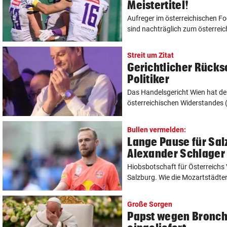
Meistertitel!
Aufreger im österreichischen F
sind nachträglich zum österreich
Streit um Zitat
Gerichtlicher Rücks
Politiker
Das Handelsgericht Wien hat d
österreichischen Widerstandes (
Bullen vermelden:
Lange Pause für Sal
Alexander Schlager
Hiobsbotschaft für Österreichs 
Salzburg. Wie die Mozartstädter
Große Sorgen
Papst wegen Bronchit