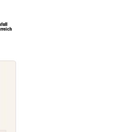
er Stunde
fall
rreich
er Stunde
onäre
er Stunde
tung
Briefing
Abends topinformiert über die
Nachrichten des Tages