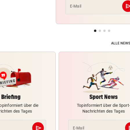
se
E-Mail
ALLE NEWS
Briefing
Sport News
opinformiert über die
Topinformiert über die Sport
ichten des Tages
Nachrichten des Tages
send
s
E-Mail
Abschicken