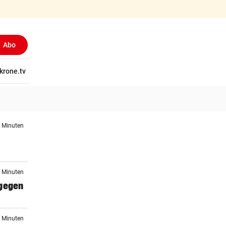
Abo
tschaft
krone.tv
Wissen
Gericht
Kolumnen
Freizeit
Reise
Ti
6 Minuten
6 Minuten
 gegen
7 Minuten