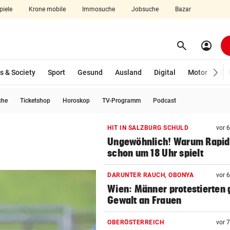
piele
Krone mobile
Immosuche
Jobsuche
Bazar
search
account_circle
Menü aufklappen
Suchen
s & Society
Sport
Gesund
Ausland
Digital
Motor
Wir
che
Ticketshop
Horoskop
TV-Programm
Podcast
len
HIT IN SALZBURG SCHULD
vor 
Ungewöhnlich! Warum Rapid
schon um 18 Uhr spielt
DARUNTER RAUCH, OBONYA
vor 
Wien: Männer protestierten
Gewalt an Frauen
OBERÖSTERREICH
vor 