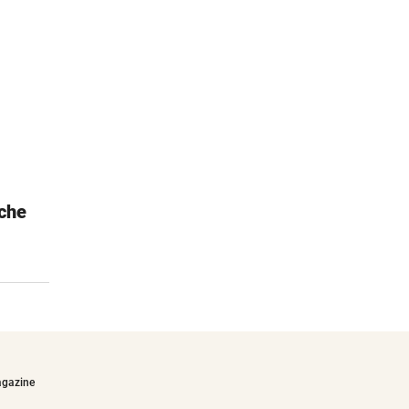
che
PowerWalker
Eine Empfehlung von Philipp bewegt
€78,90
agazine