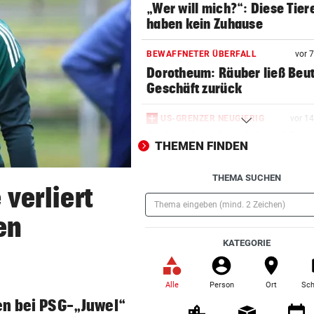
„Wer will mich?“: Diese Tier
haben kein Zuhause
BEWAFFNETER ÜBERFALL
vor 
Dorotheum: Räuber ließ Beu
Geschäft zurück
US-GRENZER NEUGIERIG
vor 1
So bereiten Sie sich auf Soci
THEMEN FINDEN
Media-Checks vor
THEMA SUCHEN
ANHALTENDE TROCKENHEIT
vor 2
verliert
Kein Wasser mehr:
Alpenvereinshaus schließt 
en
(Pflichtfeld)
KATEGORIE
PROZESS UM COLD CASE
vor 2
Anklage-Einspruch im Mordf
Kammerer abgewiesen
Alle
Person
Ort
Sch
(ausgewählt)
en bei PSG-„Juwel“
WIEN, NÖ UND BGLD
vor 2