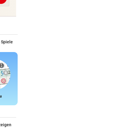
 Spiele
u
Snake
zeigen