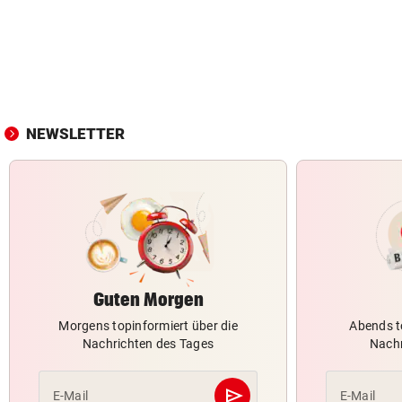
NEWSLETTER
Guten Morgen
Morgens topinformiert über die
Abends t
Nachrichten des Tages
Nachr
send
E-Mail
E-Mail
Abschicken