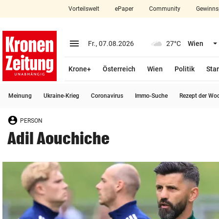
Vorteilswelt
ePaper
Community
Gewinns
close
Schließen
menu
Menü aufklappen
Fr., 07.08.2026
27°C
Wien
Abonnieren
Krone+
Österreich
Wien
Politik
Star
account_circle
arrow_right
Anmelden
Meinung
Ukraine-Krieg
Coronavirus
Immo-Suche
Rezept der Wo
pin_drop
arrow_right
Bundesland auswäh
Wien
PERSON
bookmark
Merkliste
Adil Aouchiche
Suchbegriff
search
eingeben