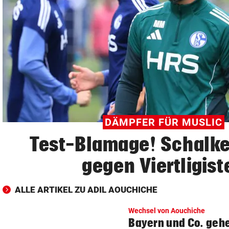
© Krone Multimedia GmbH & Co KG 2026
Muthgasse 2, 1190 Wien
DÄMPFER FÜR MUSLIC
Test-Blamage! Schalke 
gegen Viertligist
ALLE ARTIKEL ZU ADIL AOUCHICHE
Wechsel von Aouchiche
Bayern und Co. geh