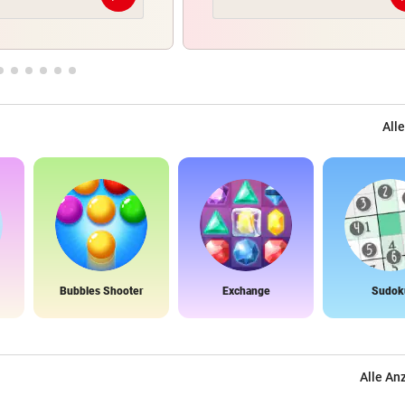
Alle
Bubbles Shooter
Exchange
Sudok
Alle An