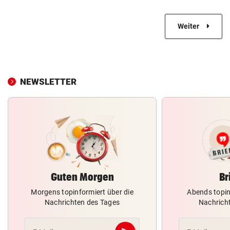
Weiter
NEWSLETTER
Guten Morgen
Br
Morgens topinformiert über die
Abends topin
Nachrichten des Tages
Nachrich