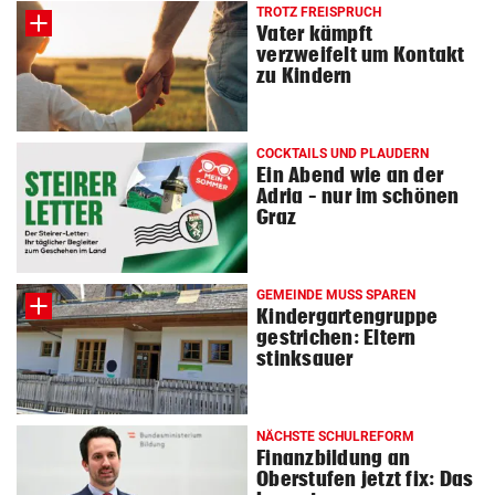
TROTZ FREISPRUCH
Vater kämpft
verzweifelt um Kontakt
zu Kindern
COCKTAILS UND PLAUDERN
Ein Abend wie an der
Adria – nur im schönen
Graz
GEMEINDE MUSS SPAREN
Kindergartengruppe
gestrichen: Eltern
stinksauer
NÄCHSTE SCHULREFORM
Finanzbildung an
Oberstufen jetzt fix: Das