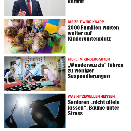
kommt
DIE ZEIT WIRD KNAPP
2000 Familien warten
weiter auf
Kindergartenplatz
HILFE IM KINDERGARTEN
„Wunderwuzzis“ führen
zu weniger
Suspendierungen
WAS HITZEWELLEN HEISSEN
Senioren „nicht allein
lassen“, Bäume unter
Stress