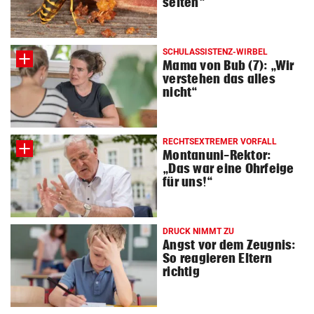
selten“
SCHULASSISTENZ-WIRBEL
Mama von Bub (7): „Wir
verstehen das alles
nicht“
RECHTSEXTREMER VORFALL
Montanuni-Rektor:
„Das war eine Ohrfeige
für uns!“
DRUCK NIMMT ZU
Angst vor dem Zeugnis:
So reagieren Eltern
richtig