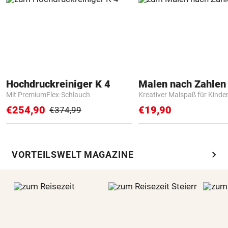
Hochdruckreiniger K 4
Mit PremiumFlex-Schlauch
Kreativer Malspaß für Kinde
€254,90
€19,90
€374,99
chevron_right
VORTEILSWELT MAGAZINE