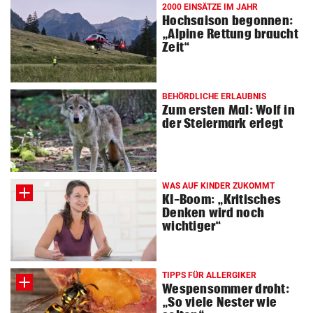
2000 EINSÄTZE IM JAHR
Hochsaison begonnen:
„Alpine Rettung braucht
Zeit“
BEHÖRDLICHE ERLAUBNIS
Zum ersten Mal: Wolf in
der Steiermark erlegt
WAS AUF KINDER ZUKOMMT
KI-Boom: „Kritisches
Denken wird noch
wichtiger“
TIPPS FÜR ALLERGIKER
Wespensommer droht:
„So viele Nester wie