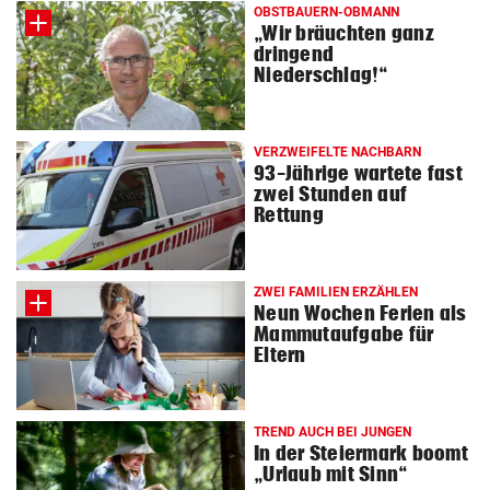
OBSTBAUERN-OBMANN
„Wir bräuchten ganz
dringend
Niederschlag!“
VERZWEIFELTE NACHBARN
93-Jährige wartete fast
zwei Stunden auf
Rettung
ZWEI FAMILIEN ERZÄHLEN
Neun Wochen Ferien als
Mammutaufgabe für
Eltern
TREND AUCH BEI JUNGEN
In der Steiermark boomt
„Urlaub mit Sinn“