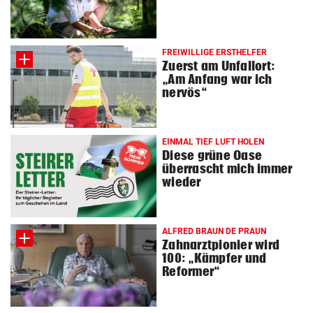
FREIWILLIGE ERSTHELFER
Zuerst am Unfallort:
„Am Anfang war ich
nervös“
EINMAL TIEF LUFT HOLEN
Diese grüne Oase
überrascht mich immer
wieder
ALFRED BRAUN DE PRAUN
Zahnarztpionier wird
100: „Kämpfer und
Reformer“