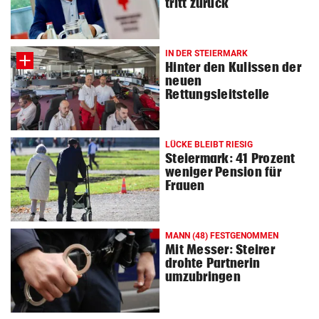
tritt zurück
© Krone Multimedia GmbH & Co KG 2026
Muthgasse 2, 1190 Wien
IN DER STEIERMARK
Hinter den Kulissen der
neuen
Rettungsleitstelle
LÜCKE BLEIBT RIESIG
Steiermark: 41 Prozent
weniger Pension für
Frauen
MANN (48) FESTGENOMMEN
Mit Messer: Steirer
drohte Partnerin
umzubringen