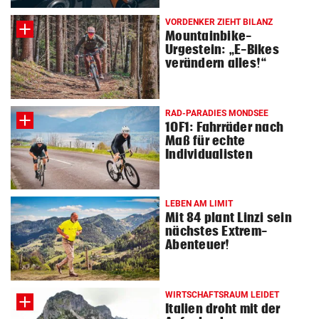
VORDENKER ZIEHT BILANZ
Mountainbike-
Urgestein: „E-Bikes
verändern alles!“
RAD-PARADIES MONDSEE
1OF1: Fahrräder nach
Maß für echte
Individualisten
LEBEN AM LIMIT
Mit 84 plant Linzi sein
nächstes Extrem-
Abenteuer!
WIRTSCHAFTSRAUM LEIDET
Italien droht mit der