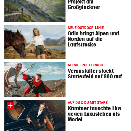
Projekt am
Großglockner
NEUE OUTDOOR-LINIE
Odlo bringt Alpen und
Norden auf die
Laufstrecke
NOCKBERGE LOCKEN
Veranstalter stockt
Starterfeld auf 800 auf
AUF DU & DU MIT STARS
Kärntner tauschte Lkw
gegen Luxusleben als
Model