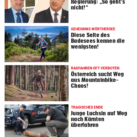
Regierung: „So geht’s
nicht!“
GEHEIMNIS WÖRTHERSEE
Diese Seite des
Badesees kennen die
wenigsten!
RADFAHREN OFT VERBOTEN
Österreich sucht Weg
aus Mountainbike-
Chaos!
TRAGISCHES ENDE
Junge Luchsin auf Weg
nach Kärnten
überfahren