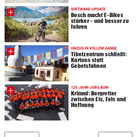
SOFTWARE-UPDATE
Bosch macht E-Bikes
stärker – und besser zu
fahren
UMZUG IN VOLLEM GANGE
Tibetzentrum schließt:
Kartons statt
Gebetsfahnen
125-JAHR-JUBILÄUM
Krimml: Bergretter
zwischen Eis, Fels und
Hoffnung