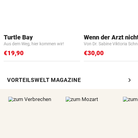
Turtle Bay
Aus dem Weg, hier kommen wir!
Von Dr. Sabine Viktoria Schn
€19,90
€30,00
chevron_right
VORTEILSWELT MAGAZINE