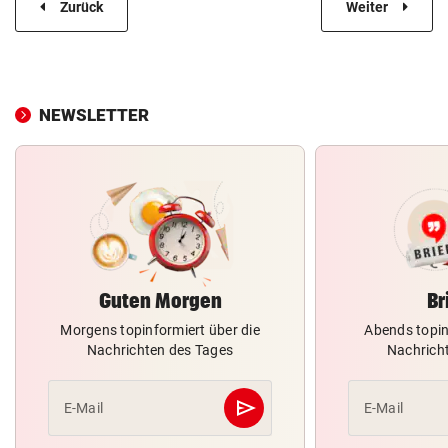
Zurück
Weiter
NEWSLETTER
Guten Morgen
Br
Morgens topinformiert über die
Abends topin
Nachrichten des Tages
Nachrich
send
E-Mail
E-Mail
Abschicken