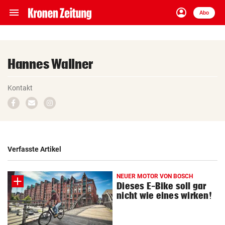
menu
account_circle
Navigation
Anmelden
Abo
close
Schließen
ein-/ausklappen
Abonnieren
Hannes Wallner
account_circle
arrow_right
Anmelden
Kontakt
Zum
Email
Zum
pin_drop
arrow_right
Bundesland auswäh
Facebook-
schreiben
Instagram-
Wien
Profil
Profil
bookmark
Merkliste
Verfasste Artikel
Suchbegriff
search
NEUER MOTOR VON BOSCH
eingeben
Dieses E-Bike soll gar
nicht wie eines wirken!