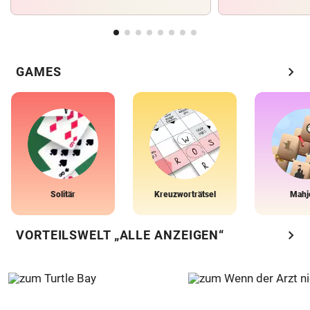
chevron_right
GAMES
Solitär
Kreuzworträtsel
Mahj
chevron_right
VORTEILSWELT „ALLE ANZEIGEN“