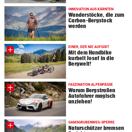
INNOVATION AUS KÄRNTEN
Wanderstöcke, die zum
Carbon-Bergstock
werden
EINER, DER NIE AUFGIBT
Mit dem Handbike
kurbelt Josef in die
Bergwelt!
FASZINATION ALPENPÄSSE
Warum Bergstraßen
Autofahrer magisch
anziehen!
GAMSGRUBENWEG-SPERRE
Naturschützer bremsen