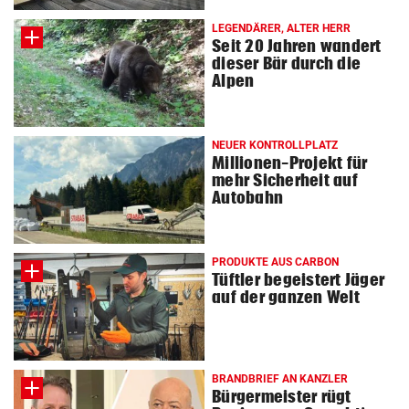
© Krone Multimedia GmbH & Co KG 2026
LEGENDÄRER, ALTER HERR
Muthgasse 2, 1190 Wien
Seit 20 Jahren wandert
dieser Bär durch die
Alpen
NEUER KONTROLLPLATZ
Millionen-Projekt für
mehr Sicherheit auf
Autobahn
PRODUKTE AUS CARBON
Tüftler begeistert Jäger
auf der ganzen Welt
BRANDBRIEF AN KANZLER
Bürgermeister rügt