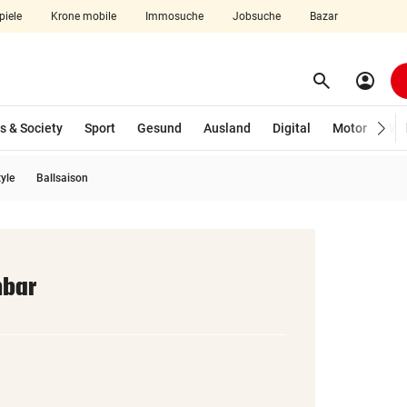
piele
Krone mobile
Immosuche
Jobsuche
Bazar
search
account_circle
Menü aufklappen
Suchen
s & Society
Sport
Gesund
Ausland
Digital
Motor
Wir
tyle
Ballsaison
len
hbar