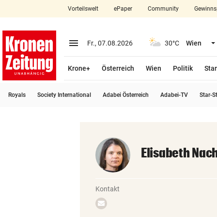
Vorteilswelt
ePaper
Community
Gewinns
close
Schließen
menu
Menü aufklappen
Fr., 07.08.2026
30°C
Wien
Abonnieren
Krone+
Österreich
Wien
Politik
Star
account_circle
arrow_right
Anmelden
Royals
Society International
Adabei Österreich
Adabei-TV
Star-S
pin_drop
arrow_right
Bundesland auswäh
Wien
bookmark
Merkliste
Elisabeth Nac
Suchbegriff
search
eingeben
Kontakt
Email
schreiben