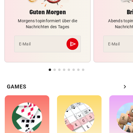
Guten Morgen
Br
Morgens topinformiert über die
Abends topin
Nachrichten des Tages
Nachrich
send
E-Mail
E-Mail
Abschicken
chevron_right
GAMES