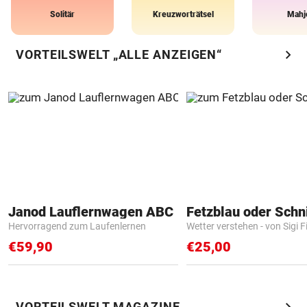
Solitär
Kreuzworträtsel
Mahj
chevron_right
VORTEILSWELT „ALLE ANZEIGEN“
Janod Lauflernwagen ABC
Fetzblau oder Schn
Hervorragend zum Laufenlernen
Wetter verstehen - von Sigi F
€59,90
€25,00
chevron_right
VORTEILSWELT MAGAZINE