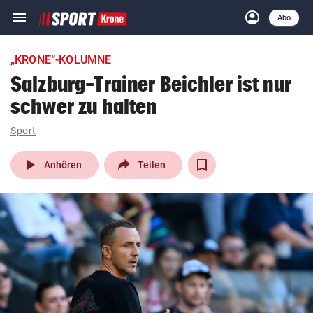
menu
account_circle
Navigation
Anmelden
Abo
close
Schließen
ein-/ausklappen
„KRONE“-KOLUMNE
Abonnieren
Salzburg-Trainer Beichler ist nur
schwer zu halten
account_circle
arrow_right
Anmelden
Sport
pin_drop
arrow_right
Bundesland auswäh
Wien
play_arrow
Anhören
Teilen
bookmark
Merkliste
Suchbegriff
search
eingeben