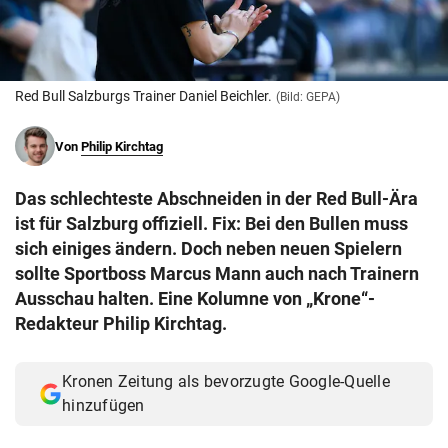
© Krone Multimedia GmbH & Co KG 2026
Muthgasse 2, 1190 Wien
Red Bull Salzburgs Trainer Daniel Beichler.
(Bild: GEPA)
Von
Philip Kirchtag
Das schlechteste Abschneiden in der Red Bull-Ära
ist für Salzburg offiziell. Fix: Bei den Bullen muss
sich einiges ändern. Doch neben neuen Spielern
sollte Sportboss Marcus Mann auch nach Trainern
Ausschau halten. Eine Kolumne von „Krone“-
Redakteur Philip Kirchtag.
Kronen Zeitung als bevorzugte Google-Quelle
hinzufügen