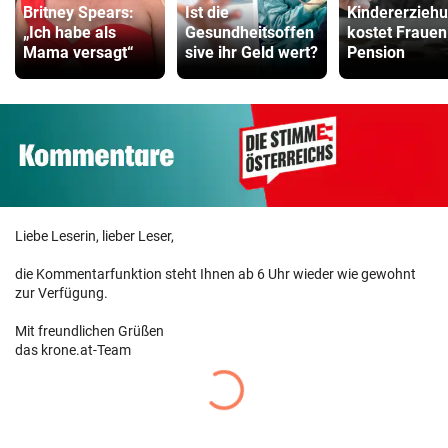
Britney Spears:
Ist die
Kindererzieh
„Ich habe als
Gesundheitsoffen
kostet Frauen
Mama versagt“
sive ihr Geld wert?
Pension
Liebe Leserin, lieber Leser,
die Kommentarfunktion steht Ihnen ab 6 Uhr wieder wie gewohnt
zur Verfügung.
Mit freundlichen Grüßen
das krone.at-Team