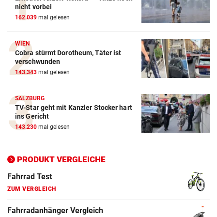
Action-Cam Vergleich
nicht vorbei
162.039
mal gelesen
ZUM VERGLEICH
Crosstrainer Vergleich
WIEN
Cobra stürmt Dorotheum, Täter ist
ZUM VERGLEICH
verschwunden
143.343
mal gelesen
E-Bike Vergleich
ZUM VERGLEICH
SALZBURG
TV-Star geht mit Kanzler Stocker hart
Elektro-Scooter Vergleich
ins Gericht
ZUM VERGLEICH
143.230
mal gelesen
Ergometer Vergleich
ZUM VERGLEICH
PRODUKT VERGLEICHE
Fahrrad Test
ZUM VERGLEICH
Fahrradanhänger Vergleich