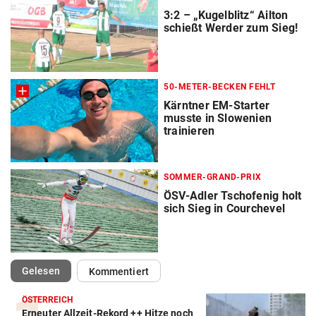
3:2 – „Kugelblitz“ Ailton
schießt Werder zum Sieg!
50-METER-BECKEN FEHLT
Kärntner EM-Starter
musste in Slowenien
trainieren
SOMMER-GRAND-PRIX
ÖSV-Adler Tschofenig holt
sich Sieg in Courchevel
(ausgewählt)
Gelesen
Kommentiert
ÖSTERREICH
Erneuter Allzeit-Rekord ++ Hitze noch