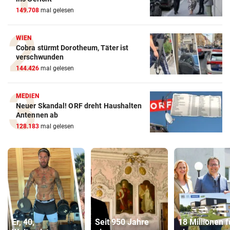
149.708
mal gelesen
WIEN
Cobra stürmt Dorotheum, Täter ist
verschwunden
144.426
mal gelesen
MEDIEN
Neuer Skandal! ORF dreht Haushalten
Antennen ab
128.183
mal gelesen
Er, 40,
Seit 950 Jahre
18 Millionen f