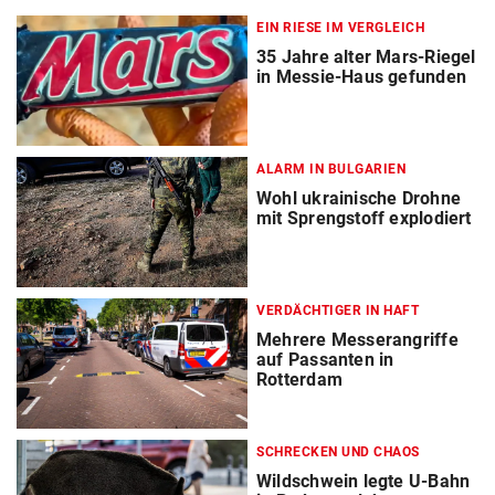
EIN RIESE IM VERGLEICH
35 Jahre alter Mars-Riegel
in Messie-Haus gefunden
ALARM IN BULGARIEN
Wohl ukrainische Drohne
mit Sprengstoff explodiert
VERDÄCHTIGER IN HAFT
Mehrere Messerangriffe
auf Passanten in
Rotterdam
SCHRECKEN UND CHAOS
Wildschwein legte U-Bahn