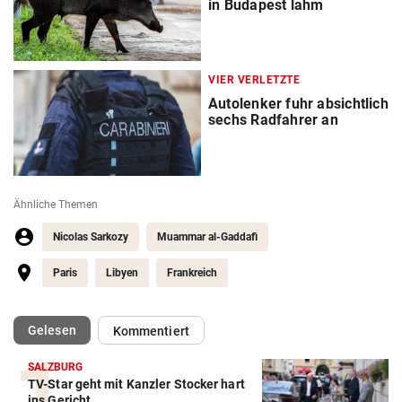
in Budapest lahm
VIER VERLETZTE
Autolenker fuhr absichtlich
sechs Radfahrer an
Ähnliche Themen
Nicolas Sarkozy
Muammar al-Gaddafi
Paris
Libyen
Frankreich
(ausgewählt)
Gelesen
Kommentiert
SALZBURG
TV-Star geht mit Kanzler Stocker hart
ins Gericht