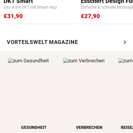
DKT Smart
Das erste DKT mit Smart-App
Einfache & schnelle Montag
€31,90
€27,90
chevron_right
VORTEILSWELT MAGAZINE
GESUNDHEIT
VERBRECHEN
REISE