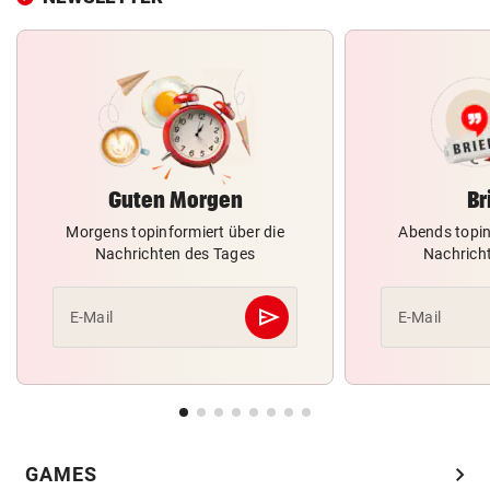
Guten Morgen
Br
Morgens topinformiert über die
Abends topin
Nachrichten des Tages
Nachrich
send
E-Mail
E-Mail
Abschicken
chevron_right
GAMES