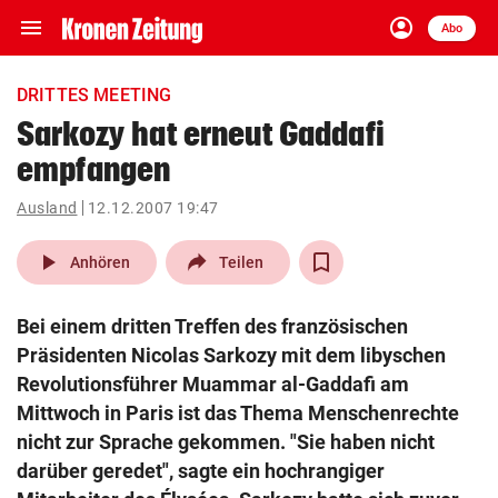
menu
account_circle
Navigation
Anmelden
Abo
close
Schließen
ein-/ausklappen
DRITTES MEETING
Abonnieren
Sarkozy hat erneut Gaddafi
empfangen
account_circle
arrow_right
Anmelden
Ausland
12.12.2007 19:47
pin_drop
arrow_right
Bundesland auswäh
Wien
play_arrow
Anhören
Teilen
bookmark
Merkliste
Bei einem dritten Treffen des französischen
Präsidenten Nicolas Sarkozy mit dem libyschen
Suchbegriff
Revolutionsführer Muammar al-Gaddafi am
search
eingeben
Mittwoch in Paris ist das Thema Menschenrechte
nicht zur Sprache gekommen. "Sie haben nicht
darüber geredet", sagte ein hochrangiger