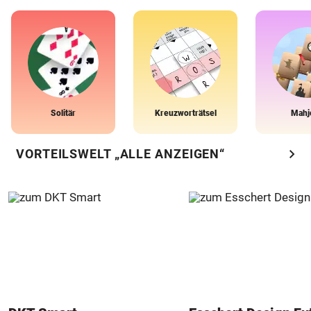
Solitär
Kreuzworträtsel
Mahj
chevron_right
VORTEILSWELT „ALLE ANZEIGEN“