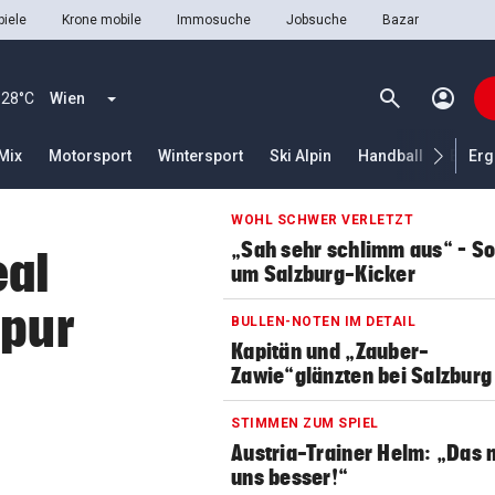
iele
Krone mobile
Immosuche
Jobsuche
Bazar
search
account_circle
Menü aufklappen
Suchen
28°C
Wien
Mix
Motorsport
Wintersport
Ski Alpin
Handball
Eisho
Erg
WOHL SCHWER VERLETZT
len
„Sah sehr schlimm aus“ – S
eal
um Salzburg-Kicker
Spur
BULLEN-NOTEN IM DETAIL
Kapitän und „Zauber-
Zawie“glänzten bei Salzburg
STIMMEN ZUM SPIEL
Austria-Trainer Helm: „Das
uns besser!“