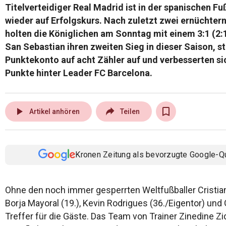
Titelverteidiger Real Madrid ist in der spanischen F
© Krone Multimedia GmbH & Co KG 2026
wieder auf Erfolgskurs. Nach zuletzt zwei ernüchte
Muthgasse 2, 1190 Wien
holten die Königlichen am Sonntag mit einem 3:1 (2:
San Sebastian ihren zweiten Sieg in dieser Saison, s
Punktekonto auf acht Zähler auf und verbesserten sich
Punkte hinter Leader FC Barcelona.
play_arrow
Artikel anhören
Teilen
Kronen Zeitung als bevorzugte Google-Q
Ohne den noch immer gesperrten Weltfußballer Cristian
Borja Mayoral (19.), Kevin Rodrigues (36./Eigentor) und 
Treffer für die Gäste. Das Team von Trainer Zinedine Z