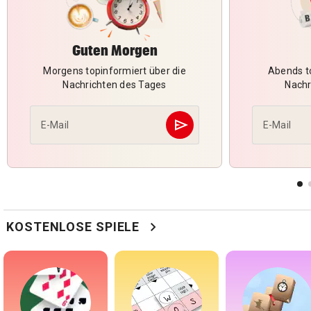
Guten Morgen
Morgens topinformiert über die
Abends to
Nachrichten des Tages
Nachr
send
E-Mail
E-Mail
Abschicken
chevron_right
KOSTENLOSE SPIELE