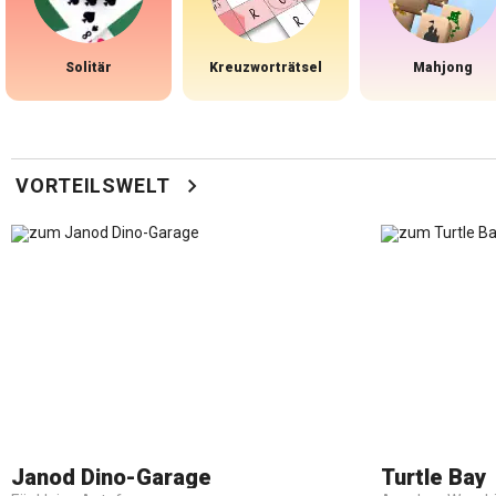
Solitär
Kreuzworträtsel
Mahjong
chevron_right
VORTEILSWELT
Janod Dino-Garage
Turtle Bay