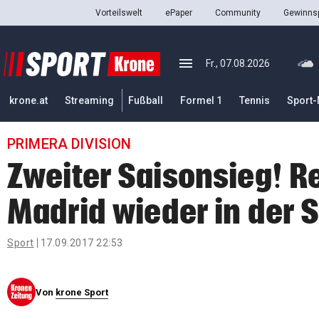
Vorteilswelt
ePaper
Community
Gewinnsp
close
Schließen
menu
Menü aufklappen
Fr., 07.08.2026
Abonnieren
krone.at
Streaming
Fußball
Formel 1
Tennis
Sport-
account_circle
arrow_right
Anmelden
PRIMERA DIVISION
pin_drop
arrow_right
Bundesland auswäh
Wien
Zweiter Saisonsieg! R
bookmark
Merkliste
Madrid wieder in der 
Suchbegriff
Sport
17.09.2017 22:53
search
eingeben
Von
krone Sport