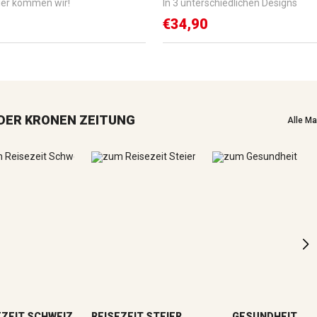
ier kommen wir!
In 3 unterschiedlichen Designs
€34,90
DER KRONEN ZEITUNG
Alle M
EZEIT SCHWEIZ
REISEZEIT STEIERMARK
GESUNDHEIT