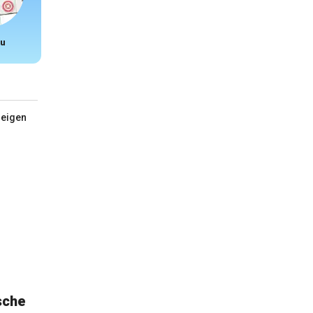
u
Snake
zeigen
sche
Malen nach Zahlen Dinosaurier