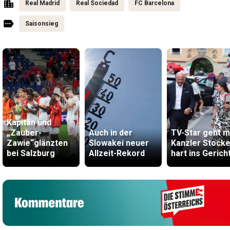
Real Madrid
Real Sociedad
FC Barcelona
Saisonsieg
Kapitän und
„Zauber-
Auch in der
TV-Star geht m
Zawie“glänzten
Slowakei neuer
Kanzler Stocke
bei Salzburg
Allzeit-Rekord
hart ins Gerich