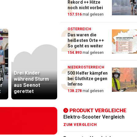
Rekord ++ Hitze
noch nicht vorbei
Action-Cam Vergleich
157.516
mal gelesen
ZUM VERGLEICH
ÖSTERREICH
Das waren die
Crosstrainer Vergleich
heißesten Orte ++
ZUM VERGLEICH
So geht es weiter
154.893
mal gelesen
E-Bike Vergleich
ZUM VERGLEICH
NIEDERÖSTERREICH
Drei Kinder
Warten auf Hitze-
Katzentöte
500 Helfer kämpfen
Elektro-Scooter Vergleich
it
während Sturm
Hilfen der
Anwalt: „N
bei Gluthitze gegen
Inferno
r
aus Seenot
Regierung geht
viel Hass
ZUM VERGLEICH
t
gerettet
weiter
begegnet“
138.278
mal gelesen
Ergometer Vergleich
ZUM VERGLEICH
PRODUKT VERGLEICHE
Fahrrad Test
ZUM VERGLEICH