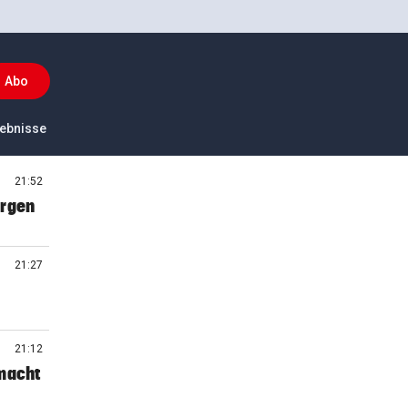
Abo
ckey
ebnisse
US-Sport
21:52
orgen
21:27
21:12
 macht