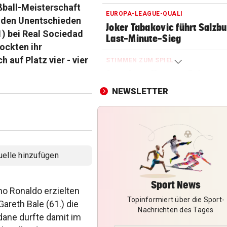
ußball-Meisterschaft
EUROPA-LEAGUE-QUALI
rnden Unentschieden
Joker Tabakovic führt Salzbu
1) bei Real Sociedad
Last-Minute-Sieg
tockten ihr
 auf Platz vier - vier
STIMMEN ZUM SPIEL
Sportboss Katzer: „Fahren
superhappy nach Hause“
NEWSLETTER
ORKAN, KEIN STROM & CO
Skurrilitäten in der Red Bull
häufen sich
WASSERSPRINGEN
uelle hinzufügen
Knoll bei EM Achter vom Tur
Lotfi auf Rang 12!
Sport News
o Ronaldo erzielten
Topinformiert über die Sport-
SCHON NÄCHSTE SAISON
Gareth Bale (61.) die
Nachrichten des Tages
F1-Boss verrät: Es wird mehr
idane durfte damit im
Sprintrennen geben