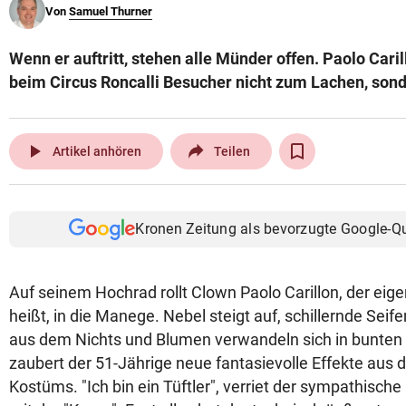
Von
Samuel Thurner
© Krone Multimedia GmbH & Co KG 2026
Muthgasse 2, 1190 Wien
Wenn er auftritt, stehen alle Münder offen. Paolo Caril
beim Circus Roncalli Besucher nicht zum Lachen, sond
play_arrow
Artikel anhören
Teilen
Kronen Zeitung als bevorzugte Google-Q
Auf seinem Hochrad rollt Clown Paolo Carillon, der eig
heißt, in die Manege. Nebel steigt auf, schillernde Sei
aus dem Nichts und Blumen verwandeln sich in bunten
zaubert der 51-Jährige neue fantasievolle Effekte aus 
Kostüms. "Ich bin ein Tüftler", verriet der sympathische