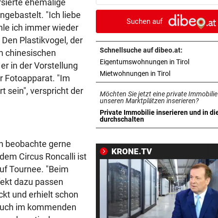
ersierte ehemalige
Sintflut unterbrochen
ebastelt. "Ich liebe
Suchen auf
le ich immer wieder
42,2 GRAD!
vor ein
 Den Plastikvogel, der
Auch in der Slowakei neuer
Allzeit-Rekord
Schnellsuche auf dibeo.at:
em chinesischen
in neuem 
Eigentumswohnungen in Tirol
r in der Vorstellung
EUROPA-LEAGUE-TICKER
vor ein
in neuem Tab ö
Mietwohnungen in Tirol
er Fotoapparat. "Im
LIVE: Regenchaos! Salzburg 
sein", verspricht der
Möchten Sie jetzt eine private Immobilie
Pafos unterbrochen
unseren Marktplätzen inserieren?
Private Immobilie inserieren und in di
WAS FÜR EINE KLATSCHE!
vor ein
in neuem Tab öffnen
durchschalten
TV-Star geht mit Kanzler St
hart ins Gericht
Ich beobachte gerne
KRONE.TV
dem Circus Roncalli ist
EINSATZ LÄUFT
vor ein
uf Tournee. "Beim
Bach wurde in Pinzgauer Ort
fekt dazu passen
reißendem Fluss
ckt und erhielt schon
. Auch im kommenden
WUNDER MUSS HER
vor ein