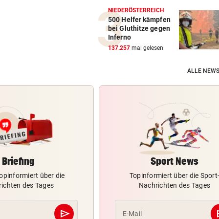
NIEDERÖSTERREICH
500 Helfer kämpfen
bei Gluthitze gegen
Inferno
137.257
mal gelesen
ALLE NEWS
Briefing
Sport News
opinformiert über die
Topinformiert über die Sport
ichten des Tages
Nachrichten des Tages
send
s
E-Mail
Abschicken