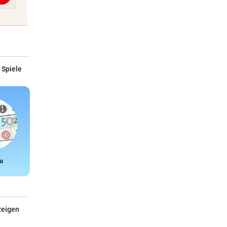
 Spiele
u
Snake
zeigen