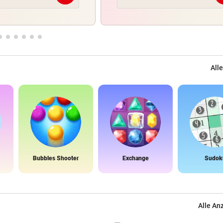
Alle
Bubbles Shooter
Exchange
Sudok
Alle An