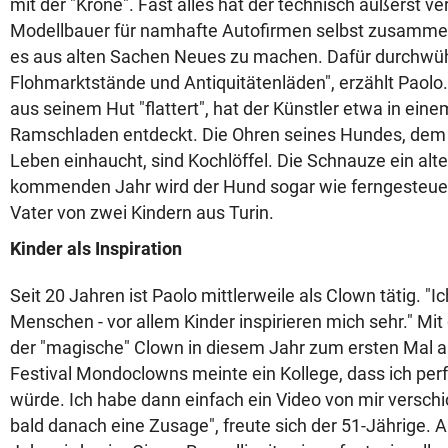
mit der "Krone". Fast alles hat der technisch äußerst v
Modellbauer für namhafte Autofirmen selbst zusammeng
es aus alten Sachen Neues zu machen. Dafür durchwüh
Flohmarktstände und Antiquitätenläden", erzählt Paolo.
aus seinem Hut "flattert", hat der Künstler etwa in ein
Ramschladen entdeckt. Die Ohren seines Hundes, dem e
Leben einhaucht, sind Kochlöffel. Die Schnauze ein alt
kommenden Jahr wird der Hund sogar wie ferngesteuert 
Vater von zwei Kindern aus Turin.
Kinder als Inspiration
Seit 20 Jahren ist Paolo mittlerweile als Clown tätig. "
Menschen - vor allem Kinder inspirieren mich sehr." Mit 
der "magische" Clown in diesem Jahr zum ersten Mal a
Festival Mondoclowns meinte ein Kollege, dass ich per
würde. Ich habe dann einfach ein Video von mir verschi
bald danach eine Zusage", freute sich der 51-Jährige