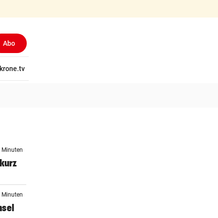
Abo
tschaft
krone.tv
Wissen
Gericht
Kolumnen
Freizeit
Reise
Ti
3 Minuten
 kurz
3 Minuten
hsel