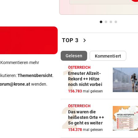
„Habe Fiakerlied mit dem
Bürgermeister gesungen“
2. LIGA
vor 
Wacker fordert den großen
chevron_right
Aufstiegsfavoriten
TOP 3
FIFA IN DER KRITIK
vor 
(ausgewählt)
Gelesen
Kommentiert
Wie Infantino jetzt in den
ein Kommentieren mehr
Angriffsmodus schaltet
ÖSTERREICH
Erneuter Allzeit-
skutieren:
Themenübersicht
.
Rekord ++ Hitze
LEIPZIGS SEIWALD
vor 
forum@krone.at
wenden.
noch nicht vorbei
„Er ist wie der Liebling aller
156.783
mal gelesen
Schwiegermütter!“
ÖSTERREICH
Das waren die
heißesten Orte ++
So geht es weiter
154.378
mal gelesen