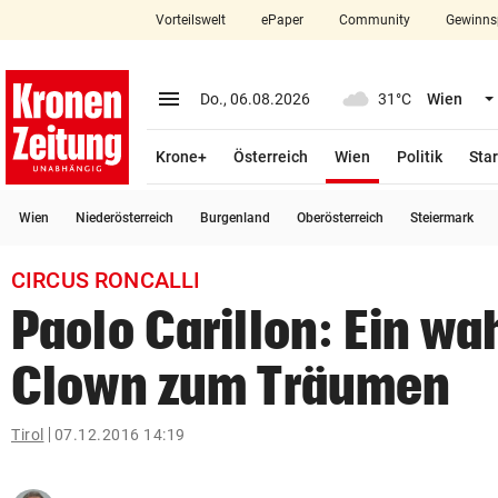
Vorteilswelt
ePaper
Community
Gewinns
close
Schließen
menu
Menü aufklappen
Do., 06.08.2026
31°C
Wien
Abonnieren
(ausgewählt)
Krone+
Österreich
Wien
Politik
Star
account_circle
arrow_right
Anmelden
Wien
Niederösterreich
Burgenland
Oberösterreich
Steiermark
pin_drop
arrow_right
Bundesland auswäh
Wien
CIRCUS RONCALLI
bookmark
Merkliste
Paolo Carillon: Ein wa
Clown zum Träumen
Suchbegriff
search
eingeben
Tirol
07.12.2016 14:19