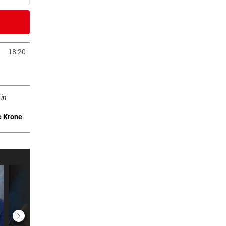
er Stunde
18:20
Tab öffnen
er Stunde
ffnen
–
 in
e Krone
er Stunde
ocker
er Stunde
 zu
er Stunde