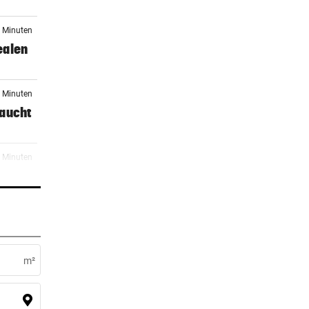
9 Minuten
dealen
3 Minuten
raucht
7 Minuten
5 Minuten
m²
er Stunde