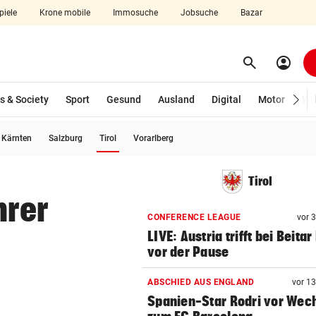
piele
Krone mobile
Immosuche
Jobsuche
Bazar
search
account_circle
Menü aufklappen
Suchen
s & Society
Sport
Gesund
Ausland
Digital
Motor
Wir
(ausgewählt)
Kärnten
Salzburg
Tirol
Vorarlberg
len
Tirol
hrer
CONFERENCE LEAGUE
vor 
LIVE: Austria trifft bei Beitar
vor der Pause
ABSCHIED AUS ENGLAND
vor 1
Spanien-Star Rodri vor Wec