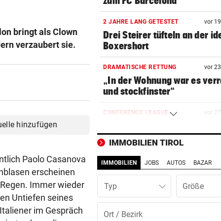
zum FC Barcelona
2 JAHRE LANG GETESTET
vor 1
lon bringt als Clown
Drei Steirer tüfteln an der i
ern verzaubert sie.
Boxershort
DRAMATISCHE RETTUNG
vor 2
„In der Wohnung war es ver
und stockfinster“
CONFERENCE LEAGUE
vor 2
uelle hinzufügen
Später Doppelschlag fixiert
Rapid-Sieg in Estland
IMMOBILIEN TIROL
entlich Paolo Casanova
60 MILLIONEN € SCHADEN
vor 3
IMMOBILIEN
JOBS
AUTOS
BAZAR
Warten auf Hitze-Hilfen der
fenblasen erscheinen
Regierung geht weiter
 Regen. Immer wieder
Typ
den Untiefen seines
MITTEN IN HITZEWELLE
vor ein
 Italiener im Gespräch
Irre! Salzburg – Pafos wegen