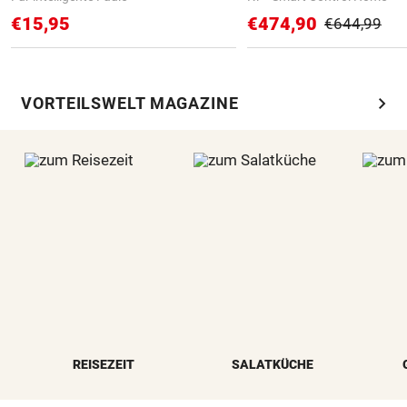
€15,95
€474,90
€644,99
chevron_right
VORTEILSWELT MAGAZINE
REISEZEIT
SALATKÜCHE