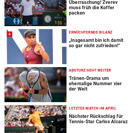
Überraschung! Zverev
muss früh die Koffer
packen
ERNÜCHTERNDE BILANZ
„Insgesamt bin ich damit
so gar nicht zufrieden!“
ABSTURZ GEHT WEITER
Tränen-Drama um
ehemalige Nummer vier
der Welt
LETZTES MATCH IM APRIL
Nächster Rückschlag für
Tennis-Star Carlos Alcaraz