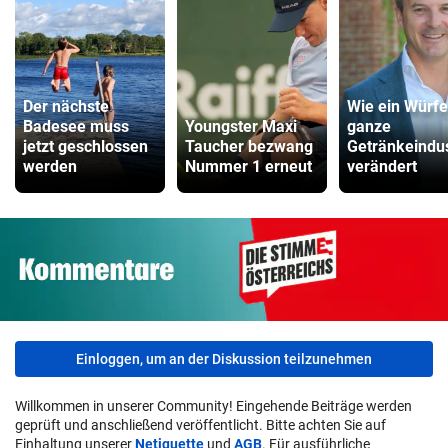
Der nächste
Wie ein Würfe
Badesee muss
Youngster Maxi
ganze
jetzt geschlossen
Taucher bezwang
Getränkeindus
werden
Nummer 1 erneut
verändert
Einloggen, um an der Diskussion teilzunehmen
Willkommen in unserer Community! Eingehende Beiträge werden
geprüft und anschließend veröffentlicht. Bitte achten Sie auf
Einhaltung unserer
Netiquette
und
AGB
. Für ausführliche