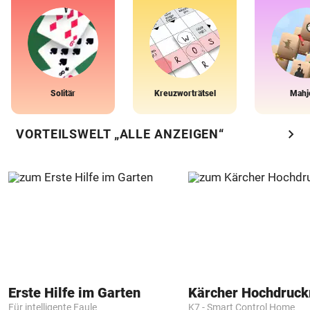
Solitär
Kreuzworträtsel
Mahj
chevron_right
VORTEILSWELT „ALLE ANZEIGEN“
Erste Hilfe im Garten
Kärcher Hochdruck
Für intelligente Faule
K7 - Smart Control Home