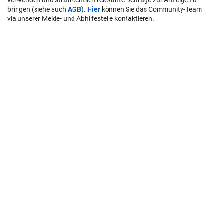
verwenden und strafrechtlich relevante Beiträge zur Anzeige zu
bringen (siehe auch
AGB
).
Hier
können Sie das Community-Team
via unserer Melde- und Abhilfestelle kontaktieren.