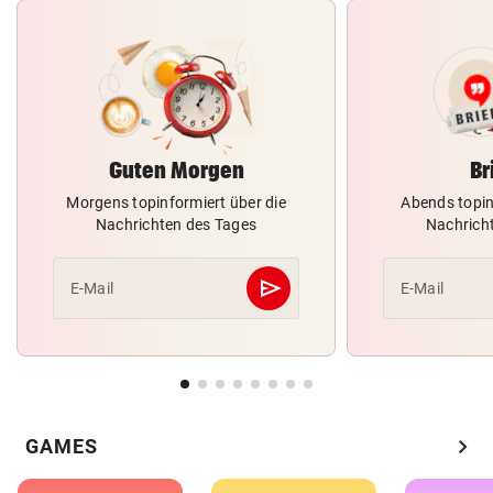
Guten Morgen
Br
Morgens topinformiert über die
Abends topin
Nachrichten des Tages
Nachrich
send
E-Mail
E-Mail
Abschicken
chevron_right
GAMES