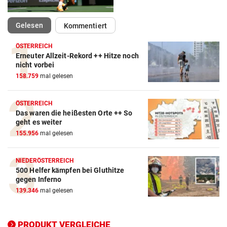
(ausgewählt)
Gelesen
Kommentiert
ÖSTERREICH
Erneuter Allzeit-Rekord ++ Hitze noch
Action-Cam Vergleich
nicht vorbei
158.759
mal gelesen
ZUM VERGLEICH
Crosstrainer Vergleich
ÖSTERREICH
Das waren die heißesten Orte ++ So
ZUM VERGLEICH
geht es weiter
155.956
mal gelesen
E-Bike Vergleich
ZUM VERGLEICH
NIEDERÖSTERREICH
500 Helfer kämpfen bei Gluthitze
Elektro-Scooter Vergleich
gegen Inferno
ZUM VERGLEICH
139.346
mal gelesen
Ergometer Vergleich
ZUM VERGLEICH
PRODUKT VERGLEICHE