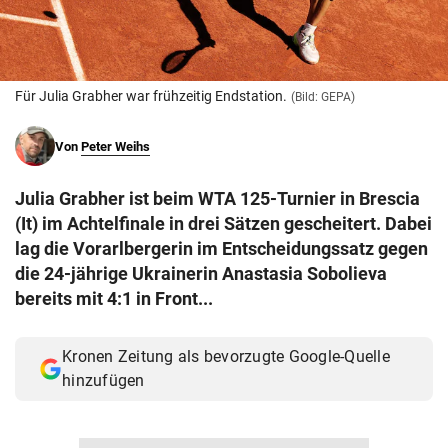
© Krone Multimedia GmbH & Co KG 2026
Muthgasse 2, 1190 Wien
Für Julia Grabher war frühzeitig Endstation.
(Bild: GEPA)
Von
Peter Weihs
Julia Grabher ist beim WTA 125-Turnier in Brescia
(It) im Achtelfinale in drei Sätzen gescheitert. Dabei
lag die Vorarlbergerin im Entscheidungssatz gegen
die 24-jährige Ukrainerin Anastasia Sobolieva
bereits mit 4:1 in Front...
Kronen Zeitung als bevorzugte Google-Quelle
hinzufügen