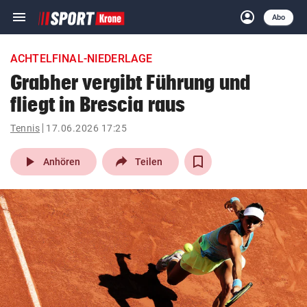
menu
account_circle
Navigation
Anmelden
Abo
close
Schließen
ein-/ausklappen
ACHTELFINAL-NIEDERLAGE
Abonnieren
Grabher vergibt Führung und
fliegt in Brescia raus
account_circle
arrow_right
Anmelden
Tennis
17.06.2026 17:25
pin_drop
arrow_right
Bundesland auswäh
Wien
play_arrow
Anhören
Teilen
bookmark
Merkliste
Suchbegriff
search
eingeben