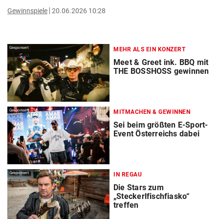
Gewinnspiele
20.06.2026 10:28
Gesponsert
MEHR ALS EIN KONZERT
Meet & Greet ink. BBQ mit
THE BOSSHOSS gewinnen
Gesponsert
MITMACHEN & GEWINNEN
Sei beim größten E-Sport-
Event Österreichs dabei
Gesponsert
IN REGAU
Die Stars zum
„Steckerlfischfiasko“
treffen