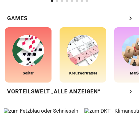
chevron_right
GAMES
Solitär
Kreuzworträtsel
Mahj
chevron_right
VORTEILSWELT „ALLE ANZEIGEN“