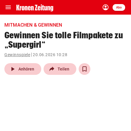
menu
account_circle
Navigation
Anmelden
Abo
close
Schließen
ein-/ausklappen
MITMACHEN & GEWINNEN
Abonnieren
Gewinnen Sie tolle Filmpakete zu
„Supergirl“
account_circle
arrow_right
Anmelden
Gewinnspiele
20.06.2026 10:28
pin_drop
arrow_right
Bundesland auswäh
Wien
play_arrow
Anhören
Teilen
bookmark
Merkliste
Suchbegriff
search
eingeben