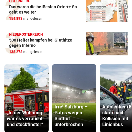
ÖSTERREICH
Das waren die heißesten Orte ++ So
geht es weiter
154.893
mal gelesen
NIEDERÖSTERREICH
500 Helfer kämpfen bei Gluthitze
gegen Inferno
138.278
mal gelesen
Irre! Salzburg –
Autolenker (8
„In der Wohnung
Pafos wegen
starb nach
war es verraucht
Sintflut
Kollision mit
und stockfinster“
unterbrochen
Linienbus