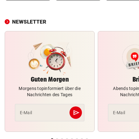
NEWSLETTER
Guten Morgen
Br
Morgens topinformiert über die
Abends topin
Nachrichten des Tages
Nachrich
send
E-Mail
E-Mail
Abschicken