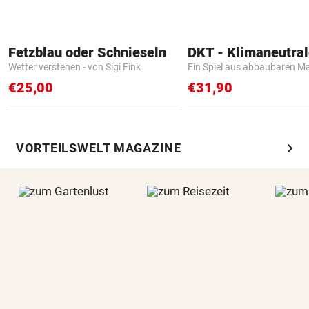
Fetzblau oder Schnieseln
Wetter verstehen - von Sigi Fink
Ein Spiel aus abbaubaren Ma
€25,00
€31,90
chevron_right
VORTEILSWELT MAGAZINE