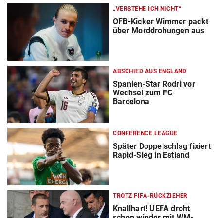
„VERSTEHE ICH NICHT“
ÖFB-Kicker Wimmer packt
über Morddrohungen aus
ABSCHIED AUS ENGLAND
Spanien-Star Rodri vor
Wechsel zum FC
Barcelona
CONFERENCE LEAGUE
Später Doppelschlag fixiert
Rapid-Sieg in Estland
TROTZ FIFA-RÜCKZIEHER
Knallhart! UEFA droht
schon wieder mit WM-