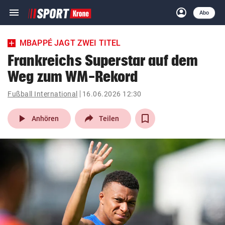
menu
account_circle
Navigation
Anmelden
Abo
close
Schließen
ein-/ausklappen
MBAPPÉ JAGT ZWEI TITEL
Abonnieren
Frankreichs Superstar auf dem
Weg zum WM-Rekord
account_circle
arrow_right
Anmelden
Fußball International
16.06.2026 12:30
pin_drop
arrow_right
Bundesland auswäh
Wien
play_arrow
Anhören
Teilen
bookmark
Merkliste
Suchbegriff
search
eingeben