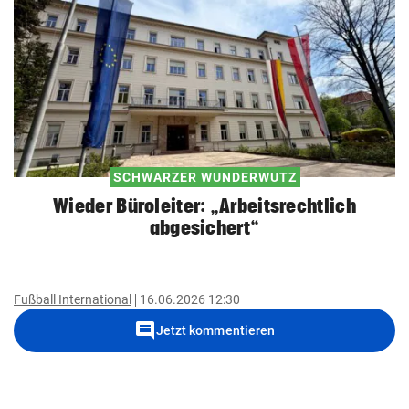
SCHWARZER WUNDERWUTZ
Wieder Büroleiter: „Arbeitsrechtlich
abgesichert“
Fußball International
16.06.2026 12:30
comment
Jetzt kommentieren