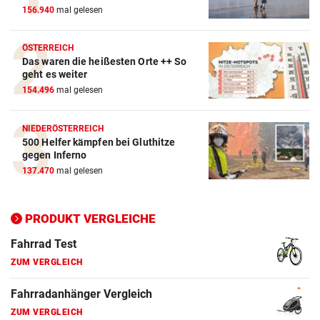
156.940
mal gelesen
ZUM VERGLEICH
Crosstrainer Vergleich
ÖSTERREICH
Das waren die heißesten Orte ++ So
ZUM VERGLEICH
geht es weiter
154.496
mal gelesen
E-Bike Vergleich
ZUM VERGLEICH
NIEDERÖSTERREICH
500 Helfer kämpfen bei Gluthitze
Elektro-Scooter Vergleich
gegen Inferno
ZUM VERGLEICH
137.470
mal gelesen
Ergometer Vergleich
ZUM VERGLEICH
PRODUKT VERGLEICHE
Fahrrad Test
ZUM VERGLEICH
Fahrradanhänger Vergleich
ZUM VERGLEICH