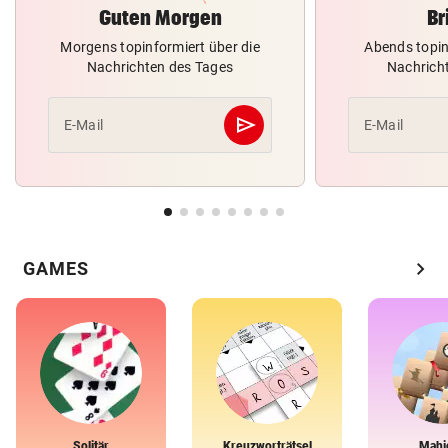
Guten Morgen
Br
Morgens topinformiert über die
Abends topin
Nachrichten des Tages
Nachrich
send
E-Mail
E-Mail
Abschicken
chevron_right
GAMES
Solitär
Kreuzworträtsel
Mahj