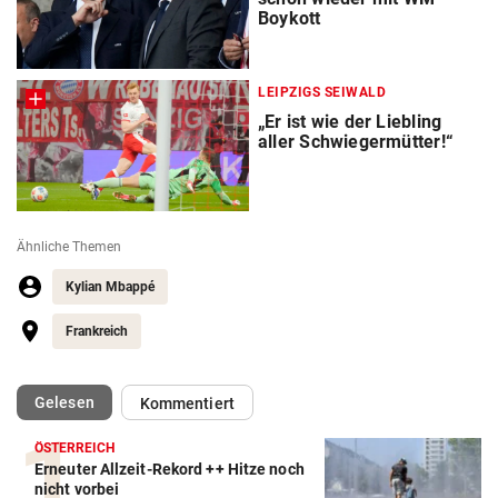
Boykott
LEIPZIGS SEIWALD
„Er ist wie der Liebling
aller Schwiegermütter!“
Ähnliche Themen
Kylian Mbappé
Frankreich
(ausgewählt)
Gelesen
Kommentiert
ÖSTERREICH
Erneuter Allzeit-Rekord ++ Hitze noch
Action-Cam Vergleich
nicht vorbei