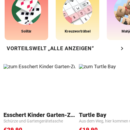
Solitär
Kreuzworträtsel
Mahj
chevron_right
VORTEILSWELT „ALLE ANZEIGEN“
Esschert Kinder Garten-Zubehör
Turtle Bay
Schürze und Gartengerätetasche
Aus dem Weg, hier kommen w
€29,90
€19,90