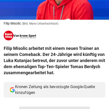
© Krone Multimedia GmbH & Co KG 2026
Muthgasse 2, 1190 Wien
Filip Misolic
(Bild: Mario Urbantschitsch)
Von
krone Sport
Filip Misolic arbeitet mit einem neuen Trainer an
seinem Comeback. Der 24-Jährige wird künftig von
Luka Kutanjac betreut, der zuvor unter anderem mit
dem ehemaligen Top-Ten-Spieler Tomas Berdych
zusammengearbeitet hat.
Kronen Zeitung als bevorzugte Google-Quelle
hinzufügen