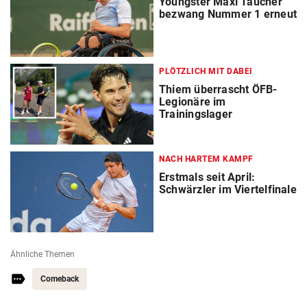
Youngster Maxi Taucher
bezwang Nummer 1 erneut
PLÖTZLICH MIT DABEI
Thiem überrascht ÖFB-
Legionäre im
Trainingslager
NACH HARTEM KAMPF
Erstmals seit April:
Schwärzler im Viertelfinale
Ähnliche Themen
Comeback