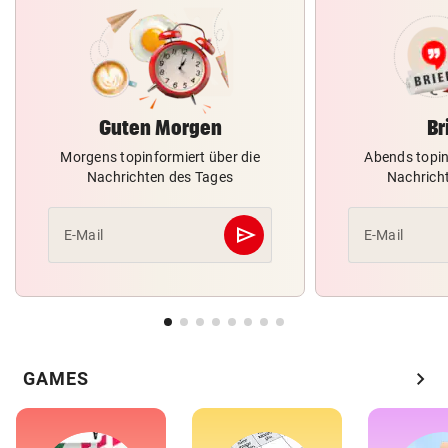
Guten Morgen
Br
Morgens topinformiert über die
Abends topin
Nachrichten des Tages
Nachrich
send
E-Mail
E-Mail
Abschicken
chevron_right
GAMES