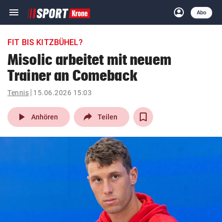
menu
account_circle
Navigation
Anmelden
Abo
close
Schließen
ein-/ausklappen
FIT BIS KITZBÜHEL?
Abonnieren
Misolic arbeitet mit neuem
Trainer an Comeback
account_circle
arrow_right
Anmelden
Tennis
15.06.2026 15:03
pin_drop
arrow_right
Bundesland auswäh
Wien
play_arrow
Anhören
Teilen
bookmark
Merkliste
Suchbegriff
search
eingeben