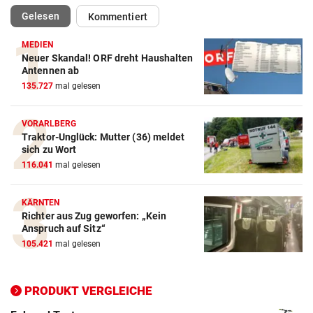
(ausgewählt)
Gelesen
Kommentiert
MEDIEN
Neuer Skandal! ORF dreht Haushalten
Antennen ab
Action-Cam Vergleich
135.727
mal gelesen
ZUM VERGLEICH
Crosstrainer Vergleich
VORARLBERG
Traktor-Unglück: Mutter (36) meldet
ZUM VERGLEICH
sich zu Wort
116.041
mal gelesen
E-Bike Vergleich
ZUM VERGLEICH
KÄRNTEN
Richter aus Zug geworfen: „Kein
Elektro-Scooter Vergleich
Anspruch auf Sitz“
ZUM VERGLEICH
105.421
mal gelesen
Ergometer Vergleich
ZUM VERGLEICH
PRODUKT VERGLEICHE